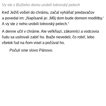
Vy ste z Božieho domu urobili lotrovský pelech
Keď Ježiš vošiel do chrámu, začal vyháňať predavačov
a povedal im: „Napísané je: ‚Môj dom bude domom modlitby.‘
A vy ste z neho urobili lotrovský pelech.“
A denne učil v chráme. Ale veľkňazi, zákonníci a vodcovia
ľudu sa usilovali zabiť ho. Ibaže nevedeli, čo robiť, lebo
všetok ľud na ňom visel a počúval ho.
Počuli sme slovo Pánovo.