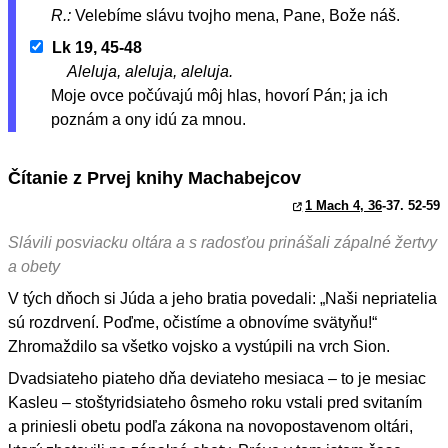
R.:
Velebíme slávu tvojho mena, Pane, Bože náš.
Lk 19, 45-48
Aleluja, aleluja, aleluja.
Moje ovce počúvajú môj hlas, hovorí Pán; ja ich
poznám a ony idú za mnou.
Čítanie z Prvej knihy Machabejcov
1 Mach 4, 36
-37. 52-59
Slávili posviacku oltára a s radosťou prinášali zápalné žertvy
a obety
V tých dňoch si Júda a jeho bratia povedali: „Naši nepriatelia
sú rozdrvení. Poďme, očistíme a obnovíme svätyňu!“
Zhromaždilo sa všetko vojsko a vystúpili na vrch Sion.
Dvadsiateho piateho dňa deviateho mesiaca – to je mesiac
Kasleu – stoštyridsiateho ôsmeho roku vstali pred svitaním
a priniesli obetu podľa zákona na novopostavenom oltári,