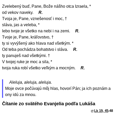
Zvelebený buď, Pane, Bože nášho otca Izraela, *
od vekov naveky.
R.
Tvoja je, Pane, vznešenosť i moc, †
sláva, jas a veleba, *
lebo tvoje je všetko na nebi i na zemi.
R.
Tvoje je, Pane, kráľovstvo, †
ty si vyvýšený ako hlava nad všetkým. *
Od teba pochádza bohatstvo i sláva.
R.
ty panuješ nad všetkými. †
V tvojej ruke je moc a sila, *
tvoja ruka robí všetko veľkým a mocným.
R.
Aleluja, aleluja, aleluja.
Moje ovce počúvajú môj hlas, hovorí Pán; ja ich poznám a
ony idú za mnou.
Čítanie zo svätého Evanjelia podľa Lukáša
Lk 19, 45
-48