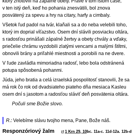
ktorý zhotovili na zápalné obety. Práve v tom istom čase,
v ten istý deň, keď ho pohania znesvätili, bol znova
posvätený za spevu a hry na citary, harfy a cimbaly.
Všetok ľud padol na tvár, klaňali sa a do neba velebili toho,
ktorý im doprial víťazstvo. Osem dní slávili posviacku oltára,
s radosťou prinášali zápalné žertvy a obety chvály a vďaky,
priečelie chrámu vyzdobili zlatými vencami a malými štítmi,
obnovili brány a priľahlé miestnosti a porobili na ne dvere.
V ľude zavládla mimoriadna radosť, lebo bola odstránená
potupa spôsobená pohanmi.
Júda, jeho bratia a celá izraelská pospolitosť stanovili, že sa
má rok čo rok od dvadsiateho piateho dňa mesiaca Kasleu
osem dní s jasotom a radosťou sláviť deň posvätenia oltára.
Počuli sme Božie slovo.
R.:
Velebíme slávu tvojho mena, Pane, Bože náš.
Responzóriový žalm
1 Krn 29, 10
bc. 11a-c. 11d-12a. 12b-d