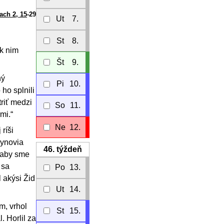
ach 2, 15
-29
Ut
7.
St
8.
 k nim
Št
9.
ný
Pi
10.
 ho splnili
triť medzi
So
11.
mi.“
Ne
12.
ríši
synovia
46.
týždeň
, aby sme
 sa
Po
13.
 akýsi Žid
Ut
14.
m, vrhol
St
15.
l. Horlil za