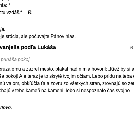
ia: *
ctu vzdáš.“
R.
ja.
je srdcia, ale počúvajte Pánov hlas.
Evanjelia podľa Lukáša
i prináša pokoj
eruzalemu a zazrel mesto, plakal nad ním a hovoril: „Kiež by si aj
ša pokoj! Ale teraz je to skryté tvojim očiam. Lebo prídu na teba 
ženú valom, obkľúčia ťa a zovrú zo všetkých strán, zrovnajú so z
nechajú v tebe kameň na kameni, lebo si nespoznalo čas svojho
ánovo.