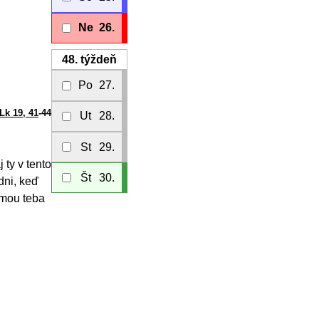
Ne
26.
48.
týždeň
Po
27.
Lk 19, 41
-44
Ut
28.
St
29.
 ty v tento
Št
30.
dni, keď
emou teba