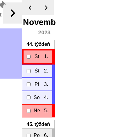
t
November
2023
44.
týždeň
St
1.
Št
2.
Pi
3.
So
4.
Ne
5.
45.
týždeň
Po
6.