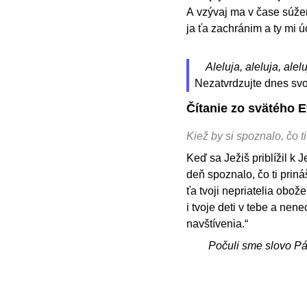
A vzývaj ma v čase súžen
ja ťa zachránim a ty mi ú
Aleluja, aleluja, alelu
Nezatvrdzujte dnes svo
Čítanie zo svätého 
Kiež by si spoznalo, čo t
Keď sa Ježiš priblížil k J
deň spoznalo, čo ti priná
ťa tvoji nepriatelia obo
i tvoje deti v tebe a ne
navštívenia.“
Počuli sme slovo P