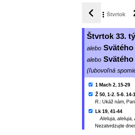
Štvrtok
Štvrtok 33. 
Svätého 
alebo
Svätého
alebo
(ľubovoľná spomi
1 Mach 2, 15-29
Ž 50, 1-2. 5-6. 14-
R.:
Ukáž nám, Pane
Lk 19, 41-44
Aleluja, aleluja, 
Nezatvrdzujte dnes