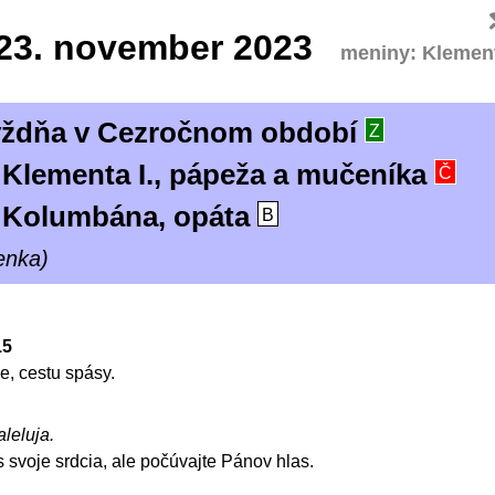
23.
november 2023
meniny: Klemen
týždňa v Cezročnom období
Z
Klementa I., pápeža a mučeníka
Č
 Kolumbána, opáta
B
enka)
15
, cestu spásy.
aleluja.
 svoje srdcia, ale počúvajte Pánov hlas.