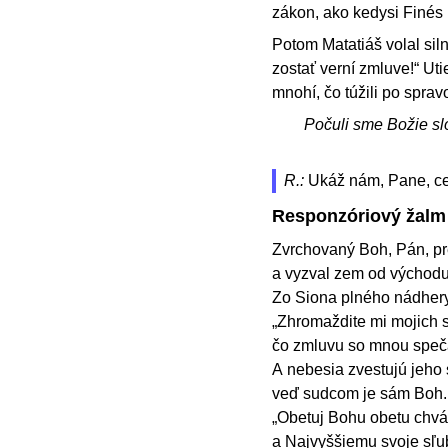
zákon, ako kedysi Finés
Potom Matatiáš volal sil
zostať verní zmluve!“ Uti
mnohí, čo túžili po spravo
Počuli sme Božie sl
R.:
Ukáž nám, Pane, ce
Responzóriový žalm
Zvrchovaný Boh, Pán, pr
a vyzval zem od východu
Zo Siona plného nádhery
„Zhromaždite mi mojich s
čo zmluvu so mnou spečat
A nebesia zvestujú jeho 
veď sudcom je sám Boh
„Obetuj Bohu obetu chvál
a Najvyššiemu svoje sľu