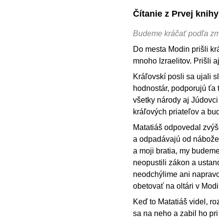
Čítanie z Prvej kni
Budeme kráčať podľa zm
Do mesta Modin prišli kr
mnoho Izraelitov. Prišli a
Kráľovskí posli sa ujali
hodnostár, podporujú ťa tv
všetky národy aj Júdovci 
kráľových priateľov a bud
Matatiáš odpovedal zvýše
a odpadávajú od nábožens
a moji bratia, my budem
neopustili zákon a usta
neodchýlime ani napravo 
obetovať na oltári v Mod
Keď to Matatiáš videl, r
sa na neho a zabil ho pri o