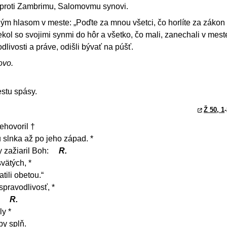
 proti Zambrimu, Salomovmu synovi.
ným hlasom v meste: „Poďte za mnou všetci, čo horlíte za zákon
ekol so svojimi synmi do hôr a všetko, čo mali, zanechali v mest
dlivosti a práve, odišli bývať na púšť.
ovo.
stu spásy.
Ž 50, 1
ehovoril †
 slnka až po jeho západ. *
 zažiaril Boh:
R.
vätých, *
ili obetou.“
spravodlivosť, *
.
R.
y *
by splň.