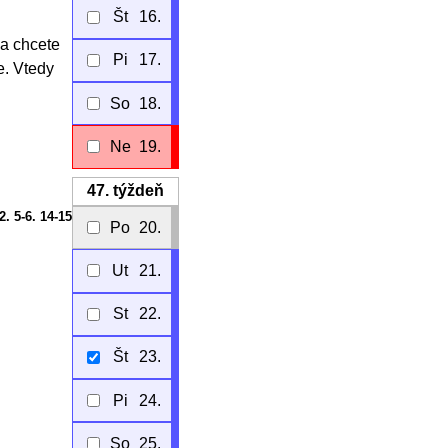
Št
16.
 a chcete
Pi
17.
e. Vtedy
So
18.
Ne
19.
47.
týždeň
-2. 5-6. 14-15
Po
20.
Ut
21.
St
22.
Št
23.
Pi
24.
So
25.