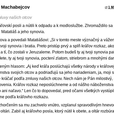
hy Machabejcov
1 M
luvy našich otcov
áľovskí posli a nútili k odpadu a k modloslužbe. Zhromaždilo sa
j Matatiáš a jeho synovia.
 slova a povedali Matatiášovi: „Si v tomto meste význačný a váže
oji synovia i bratia. Preto pristúp prvý a splň kráľov rozkaz, ako
a tí, čo zostali v Jeruzaleme. Potom budeš ty aj tvoji synovia pa
ete, ty aj tvoji synovia, poctení zlatom, striebrom a mnohými dar
ným hlasom: „Aj keď kráľa poslúchajú všetky národy v kráľovej 
tva svojich otcov a podriaďujú sa jeho nariadeniam, ja, moji 
e kráčať podľa zmluvy našich otcov. Nech nám je Pán milostivý
novenia. Kráľov rozkaz neposlúchneme a od nášho náboženstva
ani naľavo.“ Len čo to dopovedal, pred očami všetkých vystúpil
ine podľa kráľovho rozkazu.
ozhorčením sa mu zachvelo vnútro, vzplanul spravodlivým hnevo
ltári. Zabil aj kráľovho posla, ktorý nútil k obete, a oltár rozbúra