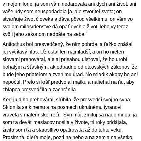
v mojom lone; ja som vám nedarovala ani dych ani život, ani
vaše údy som neusporiadala ja, ale stvoriteľ sveta; on
stvárňuje život človeka a dáva pôvod všetkému; on vám vo
svojom milosrdenstve dá opäť dych a život, lebo vy teraz
kvôli jeho zákonom nedbáte na seba.“
Antiochus bol presvedčený, že ním pohŕda, a ťažko znášal
jej vyčítavý hlas. Už ostal len najmladší; a on ho nielen
slovami prehováral, ale aj prísahou uisťoval, že ho urobí
bohatým a šťastným, ak odpadne od otcovských zákonov, že
bude jeho priateľom a zverí mu úrad. No mladík akoby ho ani
nepočul. Preto si kráľ predvolal matku a naliehal na ňu, aby
chlapca presvedčila a zachránila.
Keď ju dlho prehováral, sľúbila, že presvedčí svojho syna.
Sklonila sa k nemu a na posmech ukrutnému tyranovi
vravela v materinskej reči: „Syn môj, zmiluj sa nado mnou; ja
som ťa deväť mesiacov nosila v živote, tri roky pridájala,
živila som ťa a starostlivo opatrovala až do tohto veku.
Prosím ťa, dieťa moje, pozri na nebo a na zem a na všetko,