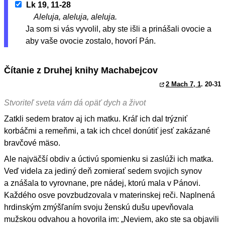
Lk 19, 11-28
Aleluja, aleluja, aleluja.
Ja som si vás vyvolil, aby ste išli a prinášali ovocie a
aby vaše ovocie zostalo, hovorí Pán.
Čítanie z Druhej knihy Machabejcov
2 Mach 7, 1
. 20-31
Stvoriteľ sveta vám dá opäť dych a život
Zatkli sedem bratov aj ich matku. Kráľ ich dal trýzniť
korbáčmi a remeňmi, a tak ich chcel donútiť jesť zakázané
bravčové mäso.
Ale najväčší obdiv a úctivú spomienku si zaslúži ich matka.
Veď videla za jediný deň zomierať sedem svojich synov
a znášala to vyrovnane, pre nádej, ktorú mala v Pánovi.
Každého osve povzbudzovala v materinskej reči. Naplnená
hrdinským zmýšľaním svoju ženskú dušu upevňovala
mužskou odvahou a hovorila im: „Neviem, ako ste sa objavili