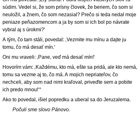
súdim. Vedel si, že som prísny človek, že beriem, čo som si
neuložil, a žnem, čo som nezasial? Prečo si teda nedal moje
peniaze peňazomencom a ja by som si ich bol po návrate
vybral aj s úrokmi?‘
A tým, čo tam stáli, povedal: ‚Vezmite mu mínu a dajte ju
tomu, čo má desať mín.‘
Oni mu vraveli: ‚Pane, veď má desať mín!‘
Hovorím vám: ‚Každému, kto má, ešte sa pridá, ale kto nemá,
tomu sa vezme aj to, čo má. A mojich nepriateľov, čo
nechceli, aby som nad nimi kraľoval, priveďte sem a pobite
ich predo mnou!‘“
Ako to povedal, išiel popredku a uberal sa do Jeruzalema.
Počuli sme slovo Pánovo.