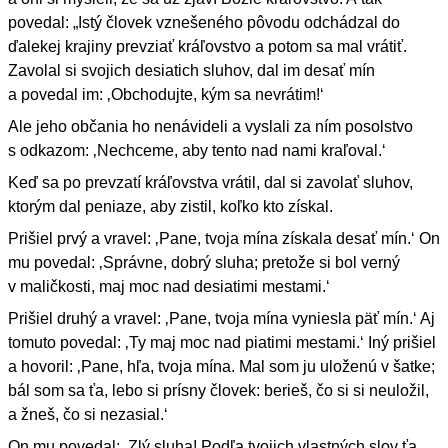
povedal: „Istý človek vznešeného pôvodu odchádzal do
ďalekej krajiny prevziať kráľovstvo a potom sa mal vrátiť.
Zavolal si svojich desiatich sluhov, dal im desať mín
a povedal im: ‚Obchodujte, kým sa nevrátim!‘
Ale jeho občania ho nenávideli a vyslali za ním posolstvo
s odkazom: ‚Nechceme, aby tento nad nami kraľoval.‘
Keď sa po prevzatí kráľovstva vrátil, dal si zavolať sluhov,
ktorým dal peniaze, aby zistil, koľko kto získal.
Prišiel prvý a vravel: ‚Pane, tvoja mína získala desať mín.‘ On
mu povedal: ‚Správne, dobrý sluha; pretože si bol verný
v maličkosti, maj moc nad desiatimi mestami.‘
Prišiel druhý a vravel: ‚Pane, tvoja mína vyniesla päť mín.‘ Aj
tomuto povedal: ‚Ty maj moc nad piatimi mestami.‘ Iný prišiel
a hovoril: ‚Pane, hľa, tvoja mína. Mal som ju uloženú v šatke;
bál som sa ťa, lebo si prísny človek: berieš, čo si si neuložil,
a žneš, čo si nezasial.‘
On mu povedal: ‚Zlý sluha! Podľa tvojich vlastných slov ťa