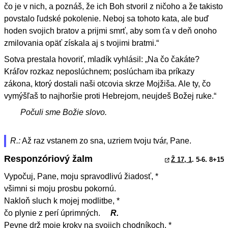
čo je v nich, a poznáš, že ich Boh stvoril z ničoho a že takisto
povstalo ľudské pokolenie. Neboj sa tohoto kata, ale buď
hoden svojich bratov a prijmi smrť, aby som ťa v deň onoho
zmilovania opäť získala aj s tvojimi bratmi.“
Sotva prestala hovoriť, mladík vyhlásil: „Na čo čakáte?
Kráľov rozkaz neposlúchnem; poslúcham iba príkazy
zákona, ktorý dostali naši otcovia skrze Mojžiša. Ale ty, čo
vymýšľaš to najhoršie proti Hebrejom, neujdeš Božej ruke.“
Počuli sme Božie slovo.
R.:
Až raz vstanem zo sna, uzriem tvoju tvár, Pane.
Responzóriový žalm
Ž 17, 1
. 5-6. 8+15
Vypočuj, Pane, moju spravodlivú žiadosť, *
všimni si moju prosbu pokornú.
Nakloň sluch k mojej modlitbe, *
čo plynie z perí úprimných.
R.
Pevne drž moje kroky na svojich chodníkoch, *