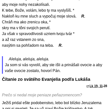
aby moje nohy nezakolísali.
K tebe, Bože, volám, lebo ty ma vyslyšíš. *
Nakloň ku mne sluch a vypočuj moje slová.
R.
Chráň ma ako zrenicu oka, *
skry ma v tôni svojich perutí.
Ja však v spravodlivosti uzriem tvoju tvár *
a až raz vstanem zo sna,
nasýtim sa pohľadom na teba.
R.
Aleluja, aleluja, aleluja.
Ja som si vás vyvolil, aby ste išli a prinášali ovocie a aby
vaše ovocie zostalo, hovorí Pán.
Čítanie zo svätého Evanjelia podľa Lukáša
Lk 19, 11
-28
Prečo si nedal moje peniaze peňazomencom?
Ježiš pridal ešte podobenstvo, lebo bol blízko Jeruzalema
a oni si mysleli, že sa už zjaví Božie kráľovstvo. A tak