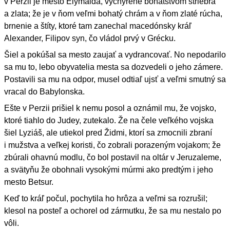
v Perzii je mesto Elymaida, vychýrené bohatstvom striebra
a zlata; že je v ňom veľmi bohatý chrám a v ňom zlaté rúcha,
brnenie a štíty, ktoré tam zanechal macedónsky kráľ
Alexander, Filipov syn, čo vládol prvý v Grécku.
Šiel a pokúšal sa mesto zaujať a vydrancovať. No nepodarilo
sa mu to, lebo obyvatelia mesta sa dozvedeli o jeho zámere.
Postavili sa mu na odpor, musel odtiaľ ujsť a veľmi smutný sa
vracal do Babylonska.
Ešte v Perzii prišiel k nemu posol a oznámil mu, že vojsko,
ktoré tiahlo do Judey, zutekalo. Že na čele veľkého vojska
šiel Lyziáš, ale utiekol pred Židmi, ktorí sa zmocnili zbraní
i mužstva a veľkej koristi, čo zobrali porazeným vojakom; že
zbúrali ohavnú modlu, čo bol postavil na oltár v Jeruzaleme,
a svätyňu že obohnali vysokými múrmi ako predtým i jeho
mesto Betsur.
Keď to kráľ počul, pochytila ho hrôza a veľmi sa rozrušil;
klesol na posteľ a ochorel od zármutku, že sa mu nestalo po
vôli.