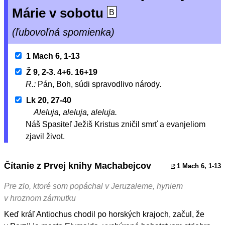
Márie v sobotu
B
(ľubovoľná spomienka)
1 Mach 6, 1-13
Ž 9, 2-3. 4+6. 16+19
R.:
Pán, Boh, súdi spravodlivo národy.
Lk 20, 27-40
Aleluja, aleluja, aleluja.
Náš Spasiteľ Ježiš Kristus zničil smrť a evanjeliom
zjavil život.
Čítanie z Prvej knihy Machabejcov
1 Mach 6, 1
-13
Pre zlo, ktoré som popáchal v Jeruzaleme, hyniem
v hroznom zármutku
Keď kráľ Antiochus chodil po horských krajoch, začul, že