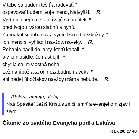
V tebe sa budem tešiť a radovať, *
ospevovať budem tvoje meno, Najvyšší.
R.
Veď moji nepriatelia dávajú sa na útek, *
pred tvojou tvárou slabnú a hynú.
Zahriakol si pohanov a vyničil si rod bezbožný, *
ich meno si vyhladil navždy, naveky.
R.
Pohania padli do jamy, ktorú kopali, †
a v tom osídle, čo nastrojili, *
chytila sa im vlastná noha.
Lež na úbožiaka on nezabudne naveky, *
ani nádej úbožiakov navždy márna nebude.
R.
Aleluja, aleluja, aleluja.
Náš Spasiteľ Ježiš Kristus zničil smrť a evanjeliom zjavil
život.
Čítanie zo svätého Evanjelia podľa Lukáša
Lk 20, 27
-40