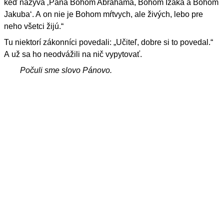
keď nazýva ‚Pána Bohom Abraháma, Bohom Izáka a Bohom
Jakuba‘. A on nie je Bohom mŕtvych, ale živých, lebo pre
neho všetci žijú.“
Tu niektorí zákonníci povedali: „Učiteľ, dobre si to povedal.“
A už sa ho neodvážili na nič vypytovať.
Počuli sme slovo Pánovo.