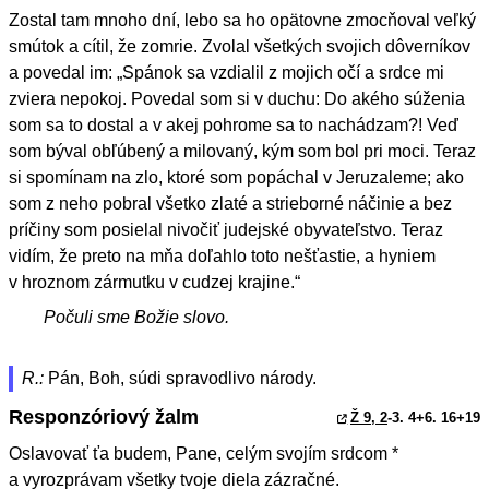
Zostal tam mnoho dní, lebo sa ho opätovne zmocňoval veľký
smútok a cítil, že zomrie. Zvolal všetkých svojich dôverníkov
a povedal im: „Spánok sa vzdialil z mojich očí a srdce mi
zviera nepokoj. Povedal som si v duchu: Do akého súženia
som sa to dostal a v akej pohrome sa to nachádzam?! Veď
som býval obľúbený a milovaný, kým som bol pri moci. Teraz
si spomínam na zlo, ktoré som popáchal v Jeruzaleme; ako
som z neho pobral všetko zlaté a strieborné náčinie a bez
príčiny som posielal nivočiť judejské obyvateľstvo. Teraz
vidím, že preto na mňa doľahlo toto nešťastie, a hyniem
v hroznom zármutku v cudzej krajine.“
Počuli sme Božie slovo.
R.:
Pán, Boh, súdi spravodlivo národy.
Responzóriový žalm
Ž 9, 2
-3. 4+6. 16+19
Oslavovať ťa budem, Pane, celým svojím srdcom *
a vyrozprávam všetky tvoje diela zázračné.