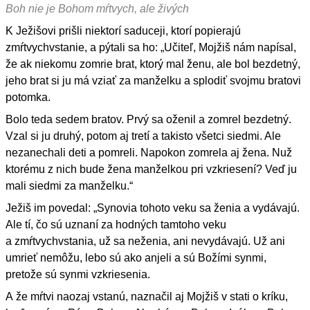
Boh nie je Bohom mŕtvych, ale živých
K Ježišovi prišli niektorí saduceji, ktorí popierajú
zmŕtvychvstanie, a pýtali sa ho: „Učiteľ, Mojžiš nám napísal,
že ak niekomu zomrie brat, ktorý mal ženu, ale bol bezdetný,
jeho brat si ju má vziať za manželku a splodiť svojmu bratovi
potomka.
Bolo teda sedem bratov. Prvý sa oženil a zomrel bezdetný.
Vzal si ju druhý, potom aj tretí a takisto všetci siedmi. Ale
nezanechali deti a pomreli. Napokon zomrela aj žena. Nuž
ktorému z nich bude žena manželkou pri vzkriesení? Veď ju
mali siedmi za manželku.“
Ježiš im povedal: „Synovia tohoto veku sa ženia a vydávajú.
Ale tí, čo sú uznaní za hodných tamtoho veku
a zmŕtvychvstania, už sa neženia, ani nevydávajú. Už ani
umrieť nemôžu, lebo sú ako anjeli a sú Božími synmi,
pretože sú synmi vzkriesenia.
A že mŕtvi naozaj vstanú, naznačil aj Mojžiš v stati o kríku,