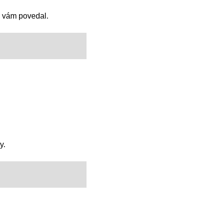
m vám povedal.
y.