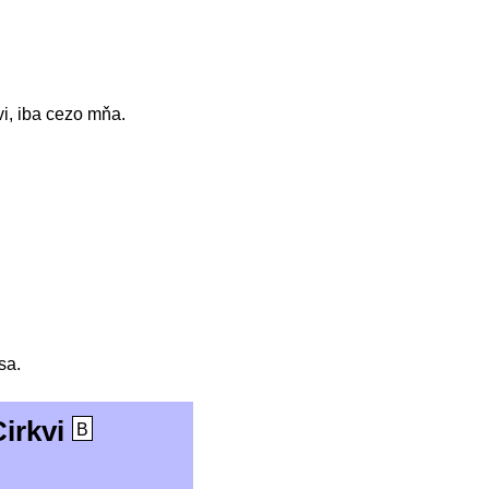
vi, iba cezo mňa.
sa.
Cirkvi
B