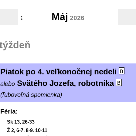
Máj
2026
týždeň
Piatok po 4. veľkonočnej nedeli
B
Svätého Jozefa, robotníka
alebo
B
(ľubovoľná spomienka)
Féria
Sk 13, 26-33
Ž 2, 6-7. 8-9. 10-11