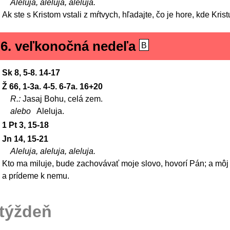
Aleluja, aleluja, aleluja.
Ak ste s Kristom vstali z mŕtvych, hľadajte, čo je hore, kde Kris
6. veľkonočná nedeľa
B
Sk 8, 5-8. 14-17
Ž 66, 1-3a. 4-5. 6-7a. 16+20
R.:
Jasaj Bohu, celá zem.
alebo
Aleluja.
1 Pt 3, 15-18
Jn 14, 15-21
Aleluja, aleluja, aleluja.
Kto ma miluje, bude zachovávať moje slovo, hovorí Pán; a môj
a prídeme k nemu.
týždeň