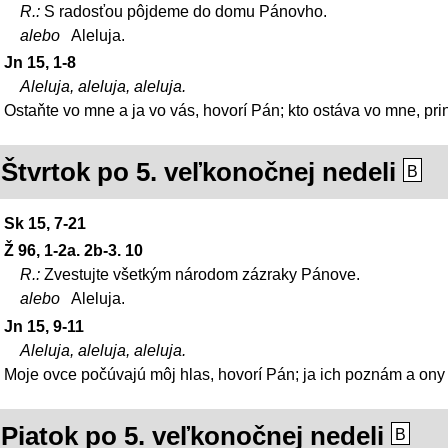
R.:
S radosťou pôjdeme do domu Pánovho.
alebo
Aleluja.
Jn 15, 1-8
Aleluja, aleluja, aleluja.
Ostaňte vo mne a ja vo vás, hovorí Pán; kto ostáva vo mne, pri
Štvrtok po 5. veľkonočnej nedeli
B
Sk 15, 7-21
Ž 96, 1-2a. 2b-3. 10
R.:
Zvestujte všetkým národom zázraky Pánove.
alebo
Aleluja.
Jn 15, 9-11
Aleluja, aleluja, aleluja.
Moje ovce počúvajú môj hlas, hovorí Pán; ja ich poznám a ony
Piatok po 5. veľkonočnej nedeli
B