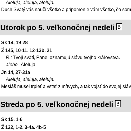
Aleluja, aleluja, aleluja.
Duch Svätý vás naučí všetko a pripomenie vám všetko, čo so
Utorok po 5. veľkonočnej nedeli
B
Sk 14, 19-28
Ž 145, 10-11. 12-13b. 21
R.:
Tvoji svätí, Pane, oznamujú slávu tvojho kráľovstva.
alebo
Aleluja.
Jn 14, 27-31a
Aleluja, aleluja, aleluja.
Mesiáš musel trpieť a vstať z mŕtvych, a tak vojsť do svojej sláv
Streda po 5. veľkonočnej nedeli
B
Sk 15, 1-6
Ž 122, 1-2. 3-4a. 4b-5