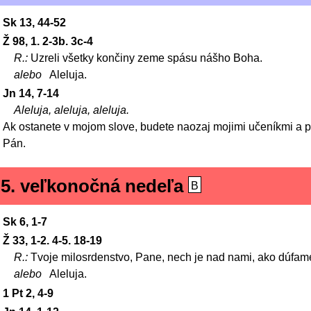
Sk 13, 44-52
Ž 98, 1. 2-3b. 3c-4
R.:
Uzreli všetky končiny zeme spásu nášho Boha.
alebo
Aleluja.
Jn 14, 7-14
Aleluja, aleluja, aleluja.
Ak ostanete v mojom slove, budete naozaj mojimi učeníkmi a p
Pán.
5. veľkonočná nedeľa
B
Sk 6, 1-7
Ž 33, 1-2. 4-5. 18-19
R.:
Tvoje milosrdenstvo, Pane, nech je nad nami, ako dúfame
alebo
Aleluja.
1 Pt 2, 4-9