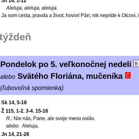
Jn 14, 1-12
Aleluja, aleluja, aleluja.
Ja som cesta, pravda a život, hovorí Pán; nik nepríde k Otcovi,
týždeň
Pondelok po 5. veľkonočnej nedeli
B
Svätého Floriána, mučeníka
alebo
Č
(ľubovoľná spomienka)
Sk 14, 5-18
Ž 115, 1-2. 3-4. 15-16
R.:
Nie nás, Pane, ale svoje meno osláv.
alebo
Aleluja.
Jn 14, 21-26