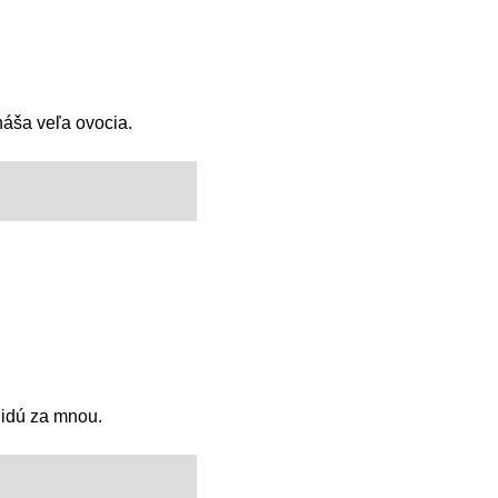
náša veľa ovocia.
 idú za mnou.