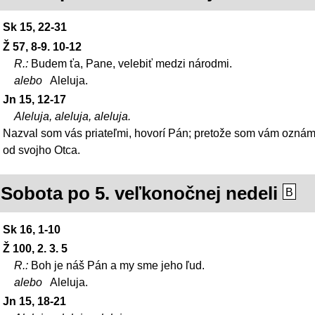
Sk 15, 22-31
Ž 57, 8-9. 10-12
R.:
Budem ťa, Pane, velebiť medzi národmi.
alebo
Aleluja.
Jn 15, 12-17
Aleluja, aleluja, aleluja.
Nazval som vás priateľmi, hovorí Pán; pretože som vám oznámi
od svojho Otca.
Sobota po 5. veľkonočnej nedeli
B
Sk 16, 1-10
Ž 100, 2. 3. 5
R.:
Boh je náš Pán a my sme jeho ľud.
alebo
Aleluja.
Jn 15, 18-21