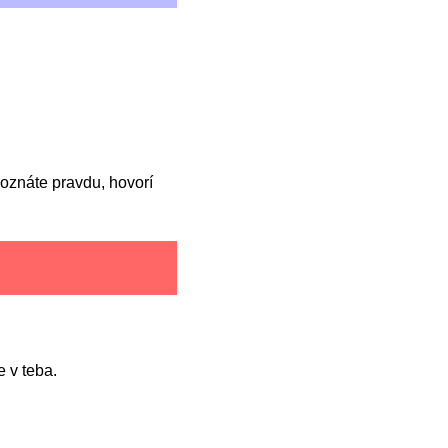
oznáte pravdu, hovorí
 v teba.