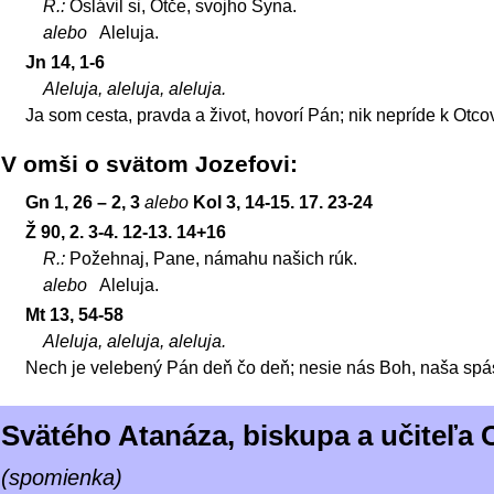
R.:
Oslávil si, Otče, svojho Syna.
alebo
Aleluja.
Jn 14, 1-6
Aleluja, aleluja, aleluja.
Ja som cesta, pravda a život, hovorí Pán; nik nepríde k Otco
V omši o svätom Jozefovi
Gn 1, 26 – 2, 3
alebo
Kol 3, 14-15. 17. 23-24
Ž 90, 2. 3-4. 12-13. 14+16
R.:
Požehnaj, Pane, námahu našich rúk.
alebo
Aleluja.
Mt 13, 54-58
Aleluja, aleluja, aleluja.
Nech je velebený Pán deň čo deň; nesie nás Boh, naša spá
Svätého Atanáza, biskupa a učiteľa 
(spomienka)