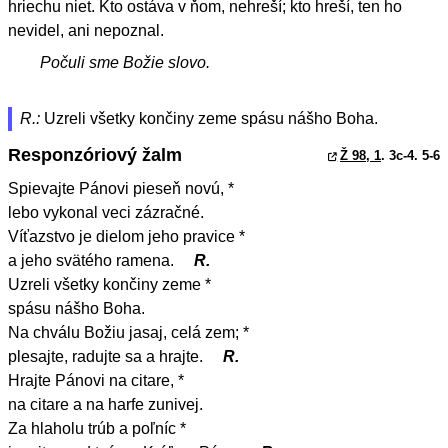
hriechu niet. Kto ostáva v ňom, nehreší; kto hreší, ten ho
nevidel, ani nepoznal.
Počuli sme Božie slovo.
R.:
Uzreli všetky končiny zeme spásu nášho Boha.
Responzóriový žalm
Ž 98, 1
. 3c-4. 5-6
Spievajte Pánovi pieseň novú, *
lebo vykonal veci zázračné.
Víťazstvo je dielom jeho pravice *
a jeho svätého ramena.
R.
Uzreli všetky končiny zeme *
spásu nášho Boha.
Na chválu Božiu jasaj, celá zem; *
plesajte, radujte sa a hrajte.
R.
Hrajte Pánovi na citare, *
na citare a na harfe zunivej.
Za hlaholu trúb a poľníc *