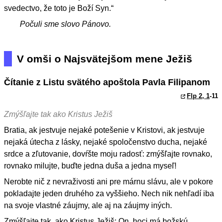
svedectvo, že toto je Boží Syn.“
Počuli sme slovo Pánovo.
V omši o Najsvätejšom mene Ježiš
Čítanie z Listu svätého apoštola Pavla Filipanom
Flp 2, 1
-11
Zmýšľajte tak ako Kristus Ježiš
Bratia, ak jestvuje nejaké potešenie v Kristovi, ak jestvuje
nejaká útecha z lásky, nejaké spoločenstvo ducha, nejaké
srdce a zľutovanie, dovŕšte moju radosť: zmýšľajte rovnako,
rovnako milujte, buďte jedna duša a jedna myseľ!
Nerobte nič z nevraživosti ani pre márnu slávu, ale v pokore
pokladajte jeden druhého za vyššieho. Nech nik nehľadí iba
na svoje vlastné záujmy, ale aj na záujmy iných.
Zmýšľajte tak, ako Kristus Ježiš: On, hoci má božskú