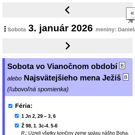
3.
január 2026
Sobota
meniny: Daniel
Sobota vo Vianočnom období
B
Najsvätejšieho mena Ježiš
alebo
B
(ľubovoľná spomienka)
Féria
1 Jn 2, 29 – 3, 6
Ž 98, 1. 3c-4. 5-6
R.:
Uzreli všetky končiny zeme spásu nášho Boha.