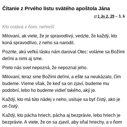
Čítanie z Prvého listu svätého apoštola Jána
1 Jn 2, 29
– 3, 6
Kto ostáva v ňom, nehreší
Milovaní, ak viete, že je spravodlivý, vedzte, že každý, kto
koná spravodlivo, z neho sa narodil.
Pozrite, akú veľkú lásku nám daroval Otec: voláme sa Božími
deťmi a nimi aj sme.
Preto nás svet nepozná, že nepoznal jeho.
Milovaní, teraz sme Božími deťmi, a ešte sa neukázalo, čím
budeme. Vieme však, že keď sa on zjaví, budeme mu
podobní, lebo ho budeme vidieť takého, aký je.
Každý, kto má túto nádej v neho, usiluje sa byť čistý, ako je
on čistý.
Každý, kto pácha hriech, pácha aj bezprávie, lebo hriech je
bezprávie. A viete, že on sa zjavil, aby sňal hriechy, a v ňom