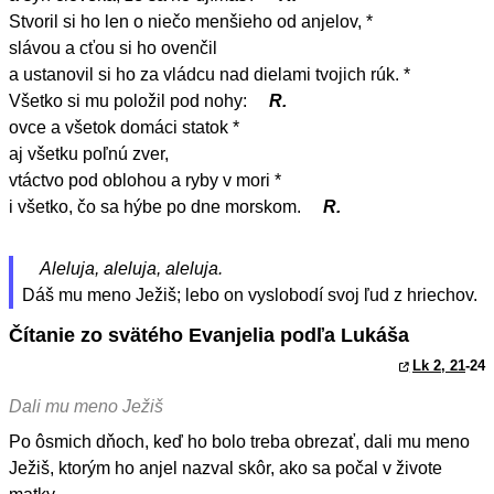
Stvoril si ho len o niečo menšieho od anjelov, *
slávou a cťou si ho ovenčil
a ustanovil si ho za vládcu nad dielami tvojich rúk. *
Všetko si mu položil pod nohy:
R.
ovce a všetok domáci statok *
aj všetku poľnú zver,
vtáctvo pod oblohou a ryby v mori *
i všetko, čo sa hýbe po dne morskom.
R.
Aleluja, aleluja, aleluja.
Dáš mu meno Ježiš; lebo on vyslobodí svoj ľud z hriechov.
Čítanie zo svätého Evanjelia podľa Lukáša
Lk 2, 21
-24
Dali mu meno Ježiš
Po ôsmich dňoch, keď ho bolo treba obrezať, dali mu meno
Ježiš, ktorým ho anjel nazval skôr, ako sa počal v živote