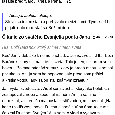
jasajte pred tvárou Kráľa a Pána.
R.
Aleluja, aleluja, aleluja.
Slovo sa telom stalo a prebývalo medzi nami. Tým, ktorí ho
prijali, dalo moc stať sa Božími deťmi.
Čítanie zo svätého Evanjelia podľa Jána
Jn 1, 29
-34
Hľa, Boží Baránok, ktorý sníma hriech sveta
Keď Ján videl, ako k nemu prichádza Ježiš, zvolal: „Hľa, Boží
Baránok, ktorý sníma hriech sveta. Toto je ten, o ktorom som
hovoril: Po mne prichádza muž, ktorý je predo mnou, lebo bol
prv ako ja. Ani ja som ho nepoznal, ale preto som prišiel
a krstím vodou, aby sa on stal známym Izraelu.“
Ján vydal svedectvo: „Videl som Ducha, ktorý ako holubica
zostupoval z neba a spočinul na ňom. Ani ja som ho
nepoznal, ale ten, čo ma poslal krstiť vodou, mi povedal: ‚Na
koho uvidíš zostupovať Ducha a spočinúť na ňom, to je ten,
čo krstí Duchom Svätým.‘ A ja som to videl a vydávam