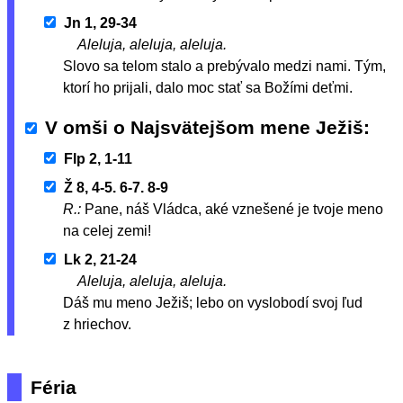
Jn 1, 29-34
Aleluja, aleluja, aleluja.
Slovo sa telom stalo a prebývalo medzi nami. Tým,
ktorí ho prijali, dalo moc stať sa Božími deťmi.
V omši o Najsvätejšom mene Ježiš
Flp 2, 1-11
Ž 8, 4-5. 6-7. 8-9
R.:
Pane, náš Vládca, aké vznešené je tvoje meno
na celej zemi!
Lk 2, 21-24
Aleluja, aleluja, aleluja.
Dáš mu meno Ježiš; lebo on vyslobodí svoj ľud
z hriechov.
Féria