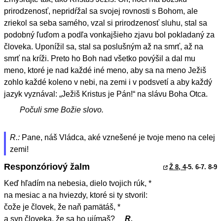
prirodzenosť, nepridŕžal sa svojej rovnosti s Bohom, ale
zriekol sa seba samého, vzal si prirodzenosť sluhu, stal sa
podobný ľuďom a podľa vonkajšieho zjavu bol pokladaný za
človeka. Uponížil sa, stal sa poslušným až na smrť, až na
smrť na kríži. Preto ho Boh nad všetko povýšil a dal mu
meno, ktoré je nad každé iné meno, aby sa na meno Ježiš
zohlo každé koleno v nebi, na zemi i v podsvetí a aby každý
jazyk vyznával: „Ježiš Kristus je Pán!“ na slávu Boha Otca.
Počuli sme Božie slovo.
R.:
Pane, náš Vládca, aké vznešené je tvoje meno na celej
zemi!
Responzóriový žalm
Ž 8, 4
-5. 6-7. 8-9
Keď hľadím na nebesia, dielo tvojich rúk, *
na mesiac a na hviezdy, ktoré si ty stvoril:
čože je človek, že naň pamätáš, *
a syn človeka, že sa ho ujímaš?
R.