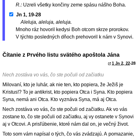
R.:
Uzreli všetky končiny zeme spásu nášho Boha.
Jn 1, 19-28
Aleluja, aleluja, aleluja.
Mnoho ráz hovoril kedysi Boh otcom skrze prorokov.
V týchto posledných dňoch prehovoril k nám v Synovi.
Čítanie z Prvého listu svätého apoštola Jána
1 Jn 2, 22
-28
Nech zostáva vo vás, čo ste počuli od začiatku
Milovaní, kto je luhár, ak nie ten, kto popiera, že Ježiš je
Kristus!? To je antikrist, kto popiera Otca i Syna. Kto popiera
Syna, nemá ani Otca. Kto vyznáva Syna, má aj Otca.
Nech zostáva vo vás, čo ste počuli od začiatku. Ak vo vás
zostane to, čo ste počuli od začiatku, aj vy ostanete v Synovi
aj v Otcovi. A prisľúbenie, ktoré nám dal on, je večný život.
Toto som vám napísal o tých, čo vás zvádzajú. A pomazanie,