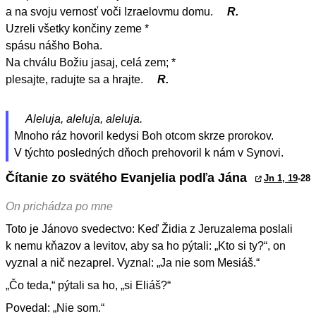
a na svoju vernosť voči Izraelovmu domu.
R.
Uzreli všetky končiny zeme *
spásu nášho Boha.
Na chválu Božiu jasaj, celá zem; *
plesajte, radujte sa a hrajte.
R.
Aleluja, aleluja, aleluja.
Mnoho ráz hovoril kedysi Boh otcom skrze prorokov.
V týchto posledných dňoch prehovoril k nám v Synovi.
Čítanie zo svätého Evanjelia podľa Jána
Jn 1, 19
-28
On prichádza po mne
Toto je Jánovo svedectvo: Keď Židia z Jeruzalema poslali
k nemu kňazov a levitov, aby sa ho pýtali: „Kto si ty?“, on
vyznal a nič nezaprel. Vyznal: „Ja nie som Mesiáš.“
„Čo teda,“ pýtali sa ho, „si Eliáš?“
Povedal: „Nie som.“