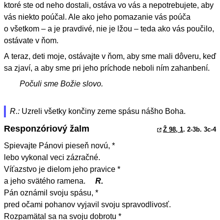
ktoré ste od neho dostali, ostáva vo vás a nepotrebujete, aby
vás niekto poúčal. Ale ako jeho pomazanie vás poúča
o všetkom – a je pravdivé, nie je lžou – teda ako vás poučilo,
ostávate v ňom.
A teraz, deti moje, ostávajte v ňom, aby sme mali dôveru, keď
sa zjaví, a aby sme pri jeho príchode neboli ním zahanbení.
Počuli sme Božie slovo.
R.:
Uzreli všetky končiny zeme spásu nášho Boha.
Responzóriový žalm
Ž 98, 1
. 2-3b. 3c-4
Spievajte Pánovi pieseň novú, *
lebo vykonal veci zázračné.
Víťazstvo je dielom jeho pravice *
a jeho svätého ramena.
R.
Pán oznámil svoju spásu, *
pred očami pohanov vyjavil svoju spravodlivosť.
Rozpamätal sa na svoju dobrotu *