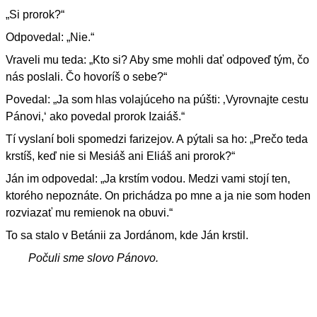
„Si prorok?“
Odpovedal: „Nie.“
Vraveli mu teda: „Kto si? Aby sme mohli dať odpoveď tým, čo
nás poslali. Čo hovoríš o sebe?“
Povedal: „Ja som hlas volajúceho na púšti: ‚Vyrovnajte cestu
Pánovi,‘ ako povedal prorok Izaiáš.“
Tí vyslaní boli spomedzi farizejov. A pýtali sa ho: „Prečo teda
krstíš, keď nie si Mesiáš ani Eliáš ani prorok?“
Ján im odpovedal: „Ja krstím vodou. Medzi vami stojí ten,
ktorého nepoznáte. On prichádza po mne a ja nie som hoden
rozviazať mu remienok na obuvi.“
To sa stalo v Betánii za Jordánom, kde Ján krstil.
Počuli sme slovo Pánovo.