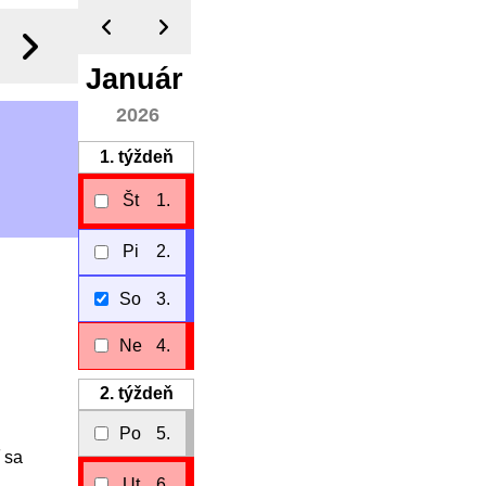
Január
2026
1.
týždeň
Št
1.
Pi
2.
So
3.
Ne
4.
2.
týždeň
Po
5.
ť sa
Ut
6.