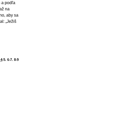
m a podľa
 až na
no, aby sa
l: „Ježiš
 4
-5. 6-7. 8-9