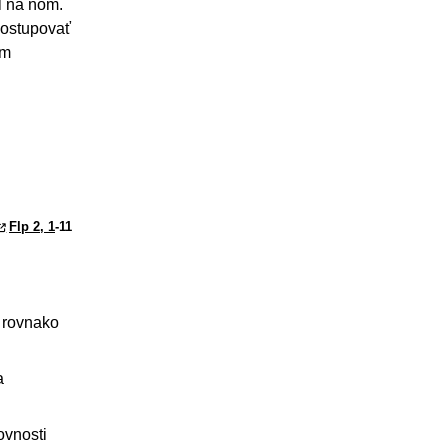
l na ňom.
 zostupovať
am
Flp 2, 1
-11
, rovnako
a
ovnosti