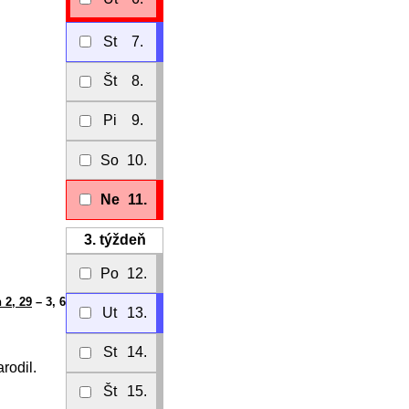
St
7.
Št
8.
Pi
9.
So
10.
Ne
11.
3.
týždeň
Po
12.
 2, 29
– 3, 6
Ut
13.
St
14.
rodil.
Št
15.