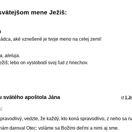
svätejšom mene Ježiš
9
ádca, aké vznešené je tvoje meno na celej zemi!
a, aleluja.
iš; lebo on vyslobodí svoj ľud z hriechov.
tu svätého apoštola Jána
1 Jn
í
 spravodlivý, vedzte, že každý, kto koná spravodlivo, z neho sa na
 nám daroval Otec: voláme sa Božími deťmi a nimi aj sme.