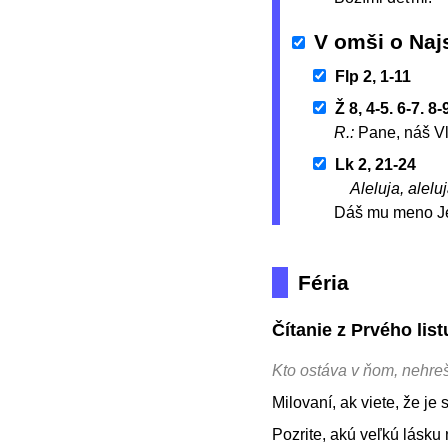
V omši o Naj
Flp 2, 1-11
Ž 8, 4-5. 6-7. 8-
R.:
Pane, náš Vl
Lk 2, 21-24
Aleluja, aleluj
Dáš mu meno Jež
Féria
Čítanie z Prvého lis
Kto ostáva v ňom, nehreš
Milovaní, ak viete, že je
Pozrite, akú veľkú lásku