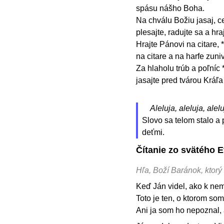
spásu nášho Boha.
Na chválu Božiu jasaj, c
plesajte, radujte sa a hra
Hrajte Pánovi na citare, *
na citare a na harfe zuniv
Za hlaholu trúb a poľníc 
jasajte pred tvárou Kráľ
Aleluja, aleluja, alelu
Slovo sa telom stalo a 
deťmi.
Čítanie zo svätého E
Hľa, Boží Baránok, ktorý
Keď Ján videl, ako k nem
Toto je ten, o ktorom som
Ani ja som ho nepoznal, 