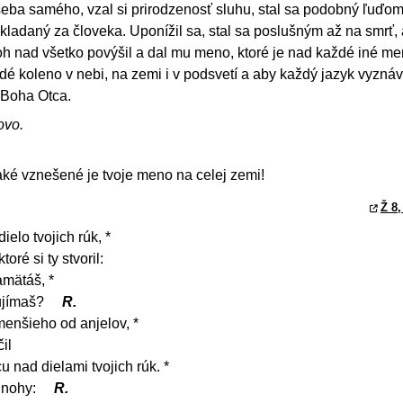
seba samého, vzal si prirodzenosť sluhu, stal sa podobný ľuďo
kladaný za človeka. Uponížil sa, stal sa poslušným až na smrť,
Boh nad všetko povýšil a dal mu meno, ktoré je nad každé iné me
é koleno v nebi, na zemi i v podsvetí a aby každý jazyk vyznáva
u Boha Otca.
ovo.
ké vznešené je tvoje meno na celej zemi!
Ž 8,
elo tvojich rúk, *
oré si ty stvoril:
amätáš, *
 ujímaš?
R.
 menšieho od anjelov, *
il
u nad dielami tvojich rúk. *
 nohy:
R.