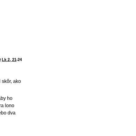
Lk 2, 21
-24
 skôr, ako
aby ho
ra lono
lebo dva