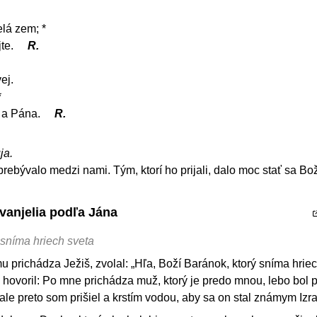
elá zem; *
jte.
R.
ej.
*
a a Pána.
R.
ja.
prebývalo medzi nami. Tým, ktorí ho prijali, dalo moc stať sa Bo
vanjelia podľa Jána
 sníma hriech sveta
u prichádza Ježiš, zvolal: „Hľa, Boží Baránok, ktorý sníma hriec
 hovoril: Po mne prichádza muž, ktorý je predo mnou, lebo bol p
ale preto som prišiel a krstím vodou, aby sa on stal známym Izra