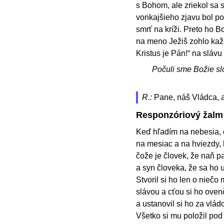
s Bohom, ale zriekol sa 
vonkajšieho zjavu bol po
smrť na kríži. Preto ho 
na meno Ježiš zohlo každ
Kristus je Pán!“ na sláv
Počuli sme Božie sl
R.:
Pane, náš Vládca, a
Responzóriový žalm
Keď hľadím na nebesia, di
na mesiac a na hviezdy, kt
čože je človek, že naň p
a syn človeka, že sa ho
Stvoril si ho len o niečo
slávou a cťou si ho ovenč
a ustanovil si ho za vládc
Všetko si mu položil pod