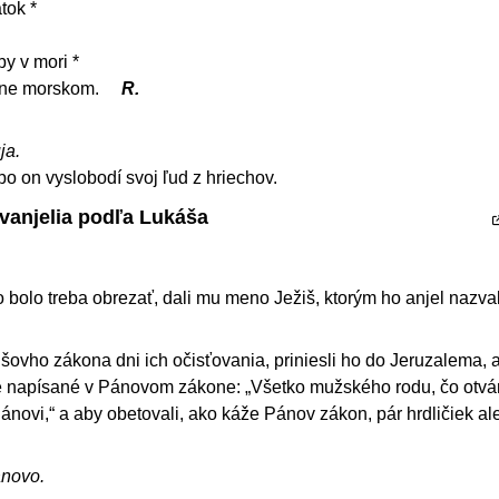
tok *
by v mori *
 dne morskom.
R.
ja.
o on vyslobodí svoj ľud z hriechov.
Evanjelia podľa Lukáša
bolo treba obrezať, dali mu meno Ježiš, ktorým ho anjel nazval
šovho zákona dni ich očisťovania, priniesli ho do Jeruzalema, 
 je napísané v Pánovom zákone: „Všetko mužského rodu, čo otvá
novi,“ a aby obetovali, ako káže Pánov zákon, pár hrdličiek a
ánovo.