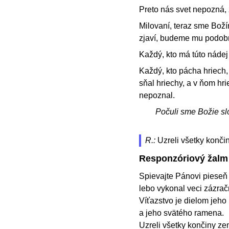
Preto nás svet nepozná,
Milovaní, teraz sme Bož
zjaví, budeme mu podobní
Každý, kto má túto nádej v
Každý, kto pácha hriech, 
sňal hriechy, a v ňom hri
nepoznal.
Počuli sme Božie sl
R.:
Uzreli všetky konč
Responzóriový žalm
Spievajte Pánovi pieseň 
lebo vykonal veci zázrač
Víťazstvo je dielom jeho 
a jeho svätého ramena.
Uzreli všetky končiny ze