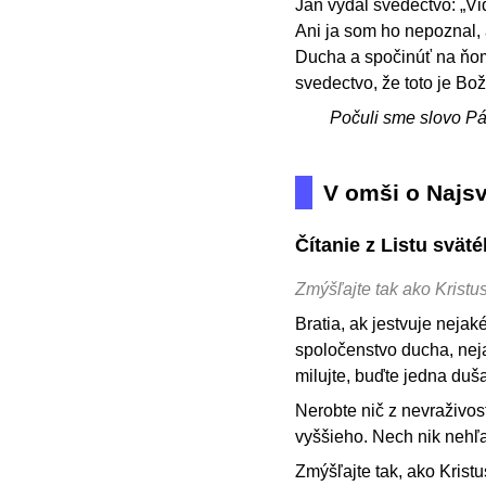
Ján vydal svedectvo: „Vi
Ani ja som ho nepoznal, 
Ducha a spočinúť na ňom,
svedectvo, že toto je Bož
Počuli sme slovo P
V omši o Najs
Čítanie z Listu svät
Zmýšľajte tak ako Kristu
Bratia, ak jestvuje nejak
spoločenstvo ducha, neja
milujte, buďte jedna duš
Nerobte nič z nevraživos
vyššieho. Nech nik nehľa
Zmýšľajte tak, ako Kristu