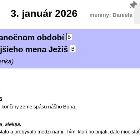
3.
január 2026
meniny: Daniela
ianočnom období
B
ejšieho mena Ježiš
B
enka)
6
-6
ky končiny zeme spásu nášho Boha.
a, aleluja.
talo a prebývalo medzi nami. Tým, ktorí ho prijali, dalo moc sta