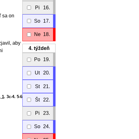
Pi
16.
ď sa on
So
17.
Ne
18.
javil, aby
4.
týždeň
ni
Po
19.
Ut
20.
St
21.
, 1
. 3c-4. 5-6
Št
22.
Pi
23.
So
24.