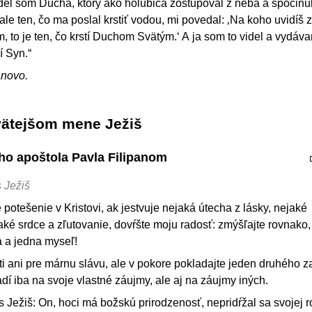
del som Ducha, ktorý ako holubica zostupoval z neba a spočinu
ale ten, čo ma poslal krstiť vodou, mi povedal: ‚Na koho uvidíš
 to je ten, čo krstí Duchom Svätým.‘ A ja som to videl a vydáv
í Syn.“
ánovo.
vätejšom mene Ježiš
ého apoštola Pavla Filipanom
s Ježiš
é potešenie v Kristovi, ak jestvuje nejaká útecha z lásky, nejaké
ké srdce a zľutovanie, dovŕšte moju radosť: zmýšľajte rovnako
a a jedna myseľ!
ti ani pre márnu slávu, ale v pokore pokladajte jeden druhého z
dí iba na svoje vlastné záujmy, ale aj na záujmy iných.
s Ježiš: On, hoci má božskú prirodzenosť, nepridŕžal sa svojej r