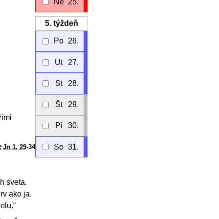
Ne
25.
5.
týždeň
Po
26.
Ut
27.
St
28.
Št
29.
žími
Pi
30.
So
31.
Jn 1, 29
-34
h sveta.
rv ako ja.
elu.“