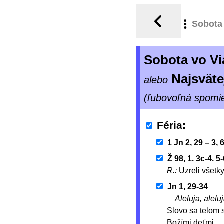
Sobota
Sobota vo V
Najsvät
alebo
(ľubovoľná spomi
Féria
1 Jn 2, 29 – 3, 
Ž 98, 1. 3c-4. 5
R.:
Uzreli všet
Jn 1, 29-34
Aleluja, aleluj
Slovo sa telom s
Božími deťmi.