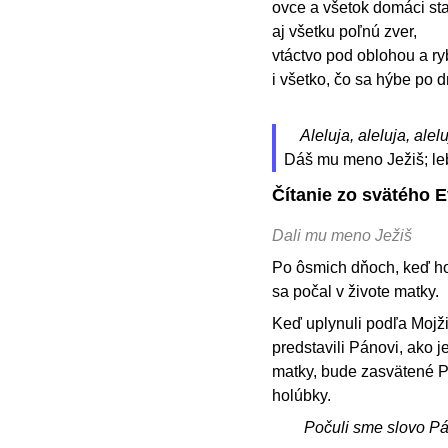
ovce a všetok domáci sta
aj všetku poľnú zver,
vtáctvo pod oblohou a ry
i všetko, čo sa hýbe po
Aleluja, aleluja, alelu
Dáš mu meno Ježiš; leb
Čítanie zo svätého 
Dali mu meno Ježiš
Po ôsmich dňoch, keď ho 
sa počal v živote matky.
Keď uplynuli podľa Mojži
predstavili Pánovi, ako
matky, bude zasvätené Pá
holúbky.
Počuli sme slovo P