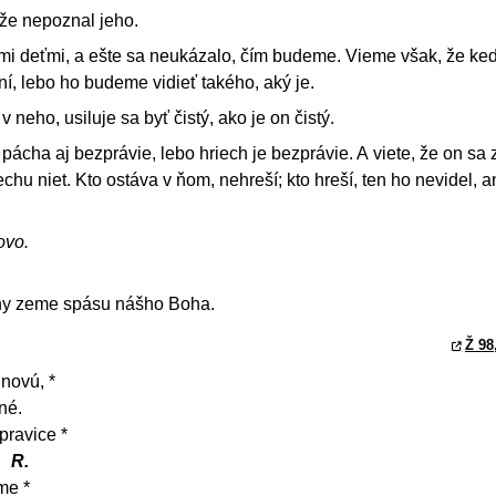
 že nepoznal jeho.
ími deťmi, a ešte sa neukázalo, čím budeme. Vieme však, že ke
, lebo ho budeme vidieť takého, aký je.
 neho, usiluje sa byť čistý, ako je on čistý.
pácha aj bezprávie, lebo hriech je bezprávie. A viete, že on sa z
echu niet. Kto ostáva v ňom, nehreší; kto hreší, ten ho nevidel, a
ovo.
iny zeme spásu nášho Boha.
Ž 98
novú, *
né.
pravice *
R.
me *