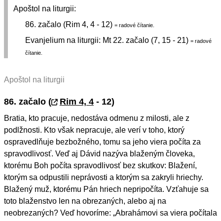
Apoštol na liturgii:
86. začalo (Rim 4, 4 - 12)
= radové čítanie.
Evanjelium na liturgii:
Mt 22. začalo (7, 15 - 21)
= radové
čítanie.
Apoštol na liturgii
86. začalo (
Rim 4, 4
- 12)
Bratia, kto pracuje, nedostáva odmenu z milosti, ale z
podlžnosti. Kto však nepracuje, ale verí v toho, ktorý
ospravedlňuje bezbožného, tomu sa jeho viera počíta za
spravodlivosť. Veď aj Dávid nazýva blaženým človeka,
ktorému Boh počíta spravodlivosť bez skutkov: Blažení,
ktorým sa odpustili neprávosti a ktorým sa zakryli hriechy.
Blažený muž, ktorému Pán hriech nepripočíta. Vzťahuje sa
toto blaženstvo len na obrezaných, alebo aj na
neobrezaných? Veď hovoríme: „Abrahámovi sa viera počítala