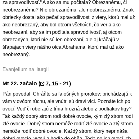
za spravodlivosť.“ A ako sa mu počítala? Obrezanému, či
neobrezanému? Nie obrezanému, ale neobrezanému. Znak
obriezky dostal ako pečať spravodlivosti z viery, ktorú mal už
ako neobrezaný, aby bol otcom všetkých, čo veria ako
neobrezaní, aby sa im počítala spravodlivosť, aj otcom
obrezaných, ktorí nie sú len obrezaní, ale aj kráčajú v
šľapajach viery nášho otca Abraháma, ktorú mal už ako
neobrezaný.
Evanjelium na liturgii
Mt 22. začalo (
7, 15
- 21)
Pán povedal: Chráňte sa falošných prorokov: prichádzajú k
vám v ovčom rúchu, ale vnútri sú draví vlci. Poznáte ich po
ovocí. Veď či oberajú z tŕnia hrozná alebo z bodliakov figy?
Tak každý dobrý strom rodí dobré ovocie, kým zlý strom rodí
zlé ovocie. Dobrý strom nemôže rodiť zlé ovocie a zlý strom
nemôže rodiť dobré ovocie. Každý strom, ktorý neprináša
dobré ovocie, vytnú a hodia do ohňa. Teda po ich ovocí ich