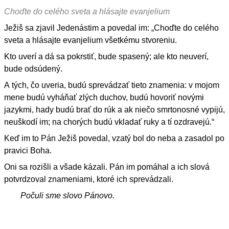
Choďte do celého sveta a hlásajte evanjelium
Ježiš sa zjavil Jedenástim a povedal im: „Choďte do celého
sveta a hlásajte evanjelium všetkému stvoreniu.
Kto uverí a dá sa pokrstiť, bude spasený; ale kto neuverí,
bude odsúdený.
A tých, čo uveria, budú sprevádzať tieto znamenia: v mojom
mene budú vyháňať zlých duchov, budú hovoriť novými
jazykmi, hady budú brať do rúk a ak niečo smrtonosné vypijú,
neuškodí im; na chorých budú vkladať ruky a tí ozdravejú.“
Keď im to Pán Ježiš povedal, vzatý bol do neba a zasadol po
pravici Boha.
Oni sa rozišli a všade kázali. Pán im pomáhal a ich slová
potvrdzoval znameniami, ktoré ich sprevádzali.
Počuli sme slovo Pánovo.