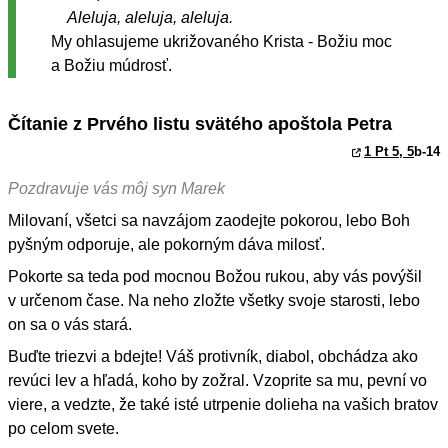
Aleluja, aleluja, aleluja.
My ohlasujeme ukrižovaného Krista - Božiu moc
a Božiu múdrosť.
Čítanie z Prvého listu svätého apoštola Petra
1 Pt 5, 5
b-14
Pozdravuje vás môj syn Marek
Milovaní, všetci sa navzájom zaodejte pokorou, lebo Boh
pyšným odporuje, ale pokorným dáva milosť.
Pokorte sa teda pod mocnou Božou rukou, aby vás povýšil
v určenom čase. Na neho zložte všetky svoje starosti, lebo
on sa o vás stará.
Buďte triezvi a bdejte! Váš protivník, diabol, obchádza ako
revúci lev a hľadá, koho by zožral. Vzoprite sa mu, pevní vo
viere, a vedzte, že také isté utrpenie dolieha na vašich bratov
po celom svete.