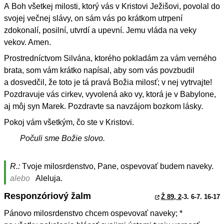
A Boh všetkej milosti, ktorý vás v Kristovi Ježišovi, povolal do
svojej večnej slávy, on sám vás po krátkom utrpení
zdokonalí, posilní, utvrdí a upevní. Jemu vláda na veky
vekov. Amen.
Prostredníctvom Silvána, ktorého pokladám za vám verného
brata, som vám krátko napísal, aby som vás povzbudil
a dosvedčil, že toto je tá pravá Božia milosť; v nej vytrvajte!
Pozdravuje vás cirkev, vyvolená ako vy, ktorá je v Babylone,
aj môj syn Marek. Pozdravte sa navzájom bozkom lásky.
Pokoj vám všetkým, čo ste v Kristovi.
Počuli sme Božie slovo.
R.:
Tvoje milosrdenstvo, Pane, ospevovať budem naveky.
alebo
Aleluja.
Responzóriový žalm
Ž 89, 2
-3. 6-7. 16-17
Pánovo milosrdenstvo chcem ospevovať naveky; *