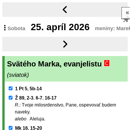
25.
apríl 2026
Sobota
meniny: Mare
Svätého Marka, evanjelistu
Č
(sviatok)
1 Pt 5, 5b-14
Ž 89, 2-3. 6-7. 16-17
R.:
Tvoje milosrdenstvo, Pane, ospevovať budem
naveky.
alebo
Aleluja.
Mk 16, 15-20