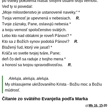
po všetky pokolenia hlásať svojimi ústami tvoju vernosť.
Veď ty si povedal:
„Moje milosrdenstvo je ustanovené naveky.“ *
Tvoja vernosť je upevnená v nebesiach.
R.
Tvoje zázraky, Pane, oslavujú nebesia *
a tvoju vernosť spoločenstvo svätých.
Lebo kto nad oblakmi je roveň Pánovi? *
Kto sa z Božích synov podobá Pánovi?
R.
Blažený ľud, ktorý vie jasať! *
Kráča vo svetle tvojej tváre, Pane;
deň čo deň sa raduje z tvojho mena *
a honosí sa tvojou spravodlivosťou.
R.
Aleluja, aleluja, aleluja.
My ohlasujeme ukrižovaného Krista - Božiu moc a Božiu
múdrosť.
Čítanie zo svätého Evanjelia podľa Marka
Mk 16, 15
-20