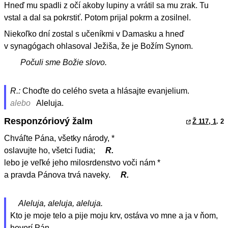
Hneď mu spadli z očí akoby lupiny a vrátil sa mu zrak. Tu
vstal a dal sa pokrstiť. Potom prijal pokrm a zosilnel.
Niekoľko dní zostal s učeníkmi v Damasku a hneď
v synagógach ohlasoval Ježiša, že je Božím Synom.
Počuli sme Božie slovo.
R.:
Choďte do celého sveta a hlásajte evanjelium.
alebo
Aleluja.
Responzóriový žalm
Ž 117, 1
. 2
Chváľte Pána, všetky národy, *
oslavujte ho, všetci ľudia;
R.
lebo je veľké jeho milosrdenstvo voči nám *
a pravda Pánova trvá naveky.
R.
Aleluja, aleluja, aleluja.
Kto je moje telo a pije moju krv, ostáva vo mne a ja v ňom,
hovorí Pán.