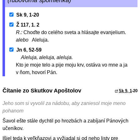
Sk 9, 1-20
Ž 117, 1. 2
R.:
Choďte do celého sveta a hlásajte evanjelium.
alebo
Aleluja.
Jn 6, 52-59
Aleluja, aleluja, aleluja.
Kto je moje telo a pije moju krv, ostáva vo mne a ja
v ňom, hovorí Pán.
Čítanie zo Skutkov Apoštolov
Sk 9, 1
-20
Jeho som si vyvolil za nádobu, aby zaniesol moje meno
pohanom
Šavol ešte stále dychtil po hrozbách a zabíjaní Pánových
učeníkov.
Išiel teda k veľkňazovi a vyžiadal si od neho listy pre