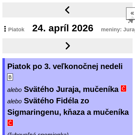
24.
apríl 2026
Piatok
meniny: Jura
Piatok po 3. veľkonočnej nedeli
B
Svätého Juraja, mučeníka
alebo
Č
Svätého Fidéla zo
alebo
Sigmaringenu, kňaza a mučeníka
Č
(ľubovoľná spomienka)