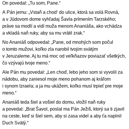
On povedal: „Tu som, Pane.“
A Pán jemu: „Vstaň a chod‘ do ulice, ktorá sa volá Rovná,
a v Júdovom dome vyhľadaj Šavla prímením Tarzského;
práve sa modlí a vidí muža menom Ananiáša, ako vchádza
a vkladá naň ruky, aby sa mu vrátil zrak.“
No Ananiáš odpovedal: „Pane, od mnohých som počul
o tomto mužovi, koľko zla narobil tvojim svätým
v Jeruzaleme. Aj tu má moc od veľkňazov poviazať všetkých,
čo vzývajú tvoje meno.“
Ale Pán mu povedal: „Len choď, lebo jeho som si vyvolil za
nádobu, aby zaniesol moje meno pohanom aj kráľom
i synom Izraela; a ja mu ukážem, koľko musí trpieť pre moje
meno.“
Ananiáš teda šiel a vošiel do domu, vložil naň ruky
a povedal: „Brat Šavol, poslal ma Pán Ježiš, ktorý sa ti zjavil
na ceste, keď si šiel sem, aby si zasa videl a aby ťa naplnil
Duch Svätý.“