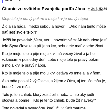
Čítanie zo svätého Evanjelia podľa Jána
Jn 6, 52
-59
Moje telo je pravý pokrm a moja krv je pravý nápoj
Židia sa hádali medzi sebou a hovorili: „Ako nám tento môže
dať jesť svoje telo?!“
Ježiš im povedal: „Veru, veru, hovorím vám: Ak nebudete jesť
telo Syna človeka a piť jeho krv, nebudete mať v sebe život.
Kto je moje telo a pije moju krv, má večný život a ja ho
vzkriesim v posledný deň. Lebo moje telo je pravý pokrm
a moja krv je pravý nápoj.
Kto je moje telo a pije moju krv, ostáva vo mne a ja v ňom.
Ako mňa poslal živý Otec a ja žijem z Otca, aj ten, čo mňa je,
bude žiť zo mňa.
Toto je ten chlieb, ktorý zostúpil z neba, a nie aký jedli
otcovia a pomreli. Kto je tento chlieb, bude žiť naveky.“
Toto povedal v synagóge, keď učil v Kafarnaume.