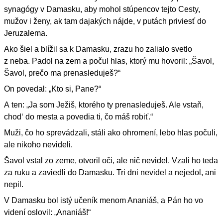
synagógy v Damasku, aby mohol stúpencov tejto Cesty,
mužov i ženy, ak tam dajakých nájde, v putách priviesť do
Jeruzalema.
Ako šiel a blížil sa k Damasku, zrazu ho zalialo svetlo
z neba. Padol na zem a počul hlas, ktorý mu hovoril: „Šavol,
Šavol, prečo ma prenasleduješ?“
On povedal: „Kto si, Pane?“
A ten: „Ja som Ježiš, ktorého ty prenasleduješ. Ale vstaň,
chod‘ do mesta a povedia ti, čo máš robiť.“
Muži, čo ho sprevádzali, stáli ako ohromení, lebo hlas počuli,
ale nikoho nevideli.
Šavol vstal zo zeme, otvoril oči, ale nič nevidel. Vzali ho teda
za ruku a zaviedli do Damasku. Tri dni nevidel a nejedol, ani
nepil.
V Damasku bol istý učeník menom Ananiáš, a Pán ho vo
videní oslovil: „Ananiáš!“