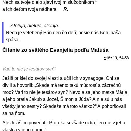
Nech sa tvoje dielo zjaví tvojim služobníkom *
a ich deťom tvoja nádhera.
R.
Aleluja, aleluja, aleluja.
Nech je velebený Pán deň čo deň; nesie nás Boh, naša
spása.
Čítanie zo svätého Evanjelia podľa Matúša
Mt 13, 54
-58
Vari to nie je tesárov syn?
Ježiš prišiel do svojej vlasti a učil ich v synagóge. Oni sa
divili a hovorili: „Skade má tento takú múdrosť a zázračnú
moc? Vari to nie je tesárov syn? Nevolá sa jeho matka Mária
a jeho bratia Jakub a Jozef, Šimon a Júda? A nie sú u nás
všetky jeho sestry? Skadeže má toto všetko?“ A pohoršovali
sa na ňom.
Ale Ježiš im povedal: „Proroka si všade uctia, len nie v jeho
vlasti a v jeho dome.“