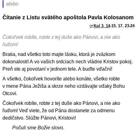
alebo
Čítanie z Listu svätého apoštola Pavla Kolosanom
Kol 3, 14
-15. 17. 23-24
Čokoľvek robíte, robte z tej duše ako Pánovi, a nie ako
ľuďom!
Bratia, nad všetko toto majte lásku, ktorá je zväzkom
dokonalosti! A vo vašich srdciach nech vládne Kristov pokoj.
Preň ste aj povolaní v jednom tele. A buďte vďační!
A všetko, čokoľvek hovoríte alebo konáte, všetko robte
v mene Pána Ježiša a skrze neho vzdávajte vďaky Bohu
Otcovi.
Čokoľvek robíte, robte z tej duše ako Pánovi, a nie ako
ľuďom! Veď viete, že od Pána dostanete za odmenu
dedičstvo. Slúžte Pánovi, Kristovi!
Počuli sme Božie slovo.