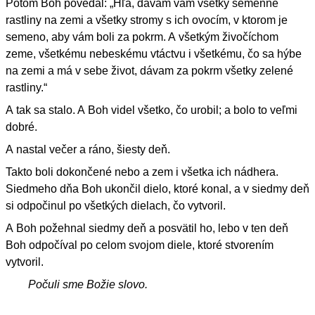
Potom Boh povedal: „Hľa, dávam vám všetky semenné
rastliny na zemi a všetky stromy s ich ovocím, v ktorom je
semeno, aby vám boli za pokrm. A všetkým živočíchom
zeme, všetkému nebeskému vtáctvu i všetkému, čo sa hýbe
na zemi a má v sebe život, dávam za pokrm všetky zelené
rastliny.“
A tak sa stalo. A Boh videl všetko, čo urobil; a bolo to veľmi
dobré.
A nastal večer a ráno, šiesty deň.
Takto boli dokončené nebo a zem i všetka ich nádhera.
Siedmeho dňa Boh ukončil dielo, ktoré konal, a v siedmy deň
si odpočinul po všetkých dielach, čo vytvoril.
A Boh požehnal siedmy deň a posvätil ho, lebo v ten deň
Boh odpočíval po celom svojom diele, ktoré stvorením
vytvoril.
Počuli sme Božie slovo.