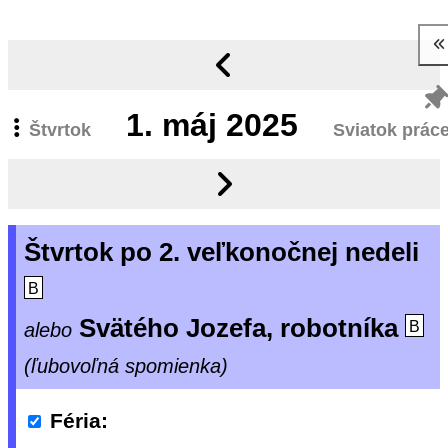
1.
máj 2025
Štvrtok
Sviatok prác
Štvrtok po 2. veľkonočnej nedeli
B
Svätého Jozefa, robotníka
alebo
B
(ľubovoľná spomienka)
Féria