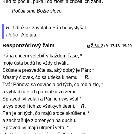
Keď to počuli, pukali od zlosti a chceli ich zabiť.
Počuli sme Božie slovo.
R.:
Úbožiak zavolal a Pán ho vyslyšal.
alebo
Aleluja.
Responzóriový žalm
Ž 34, 2
+9. 17-18. 19-20
Pána chcem velebiť v každom čase, *
moje ústa budú ho vždy chváliť.
Skúste a presvedčte sa, aký dobrý je Pán; *
šťastný človek, čo sa utieka k nemu.
R.
Tvár Pánova sa odvracia od tých, čo robia zlo, *
a vyhladzuje ich pamiatku zo zeme.
Spravodliví volali a Pán ich vyslyšal *
a vyslobodil ich zo všetkých tiesní.
R.
Pán je pri tých, čo majú srdce skrúšené, *
a zachraňuje zlomených na duchu.
Spravodliví majú utrpení veľa, *