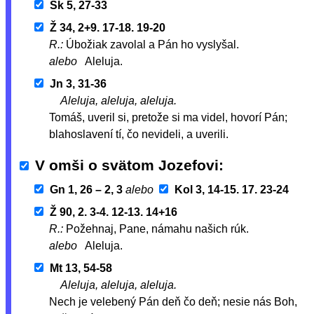
Sk 5, 27-33
Ž 34, 2+9. 17-18. 19-20
R.:
Úbožiak zavolal a Pán ho vyslyšal.
alebo
Aleluja.
Jn 3, 31-36
Aleluja, aleluja, aleluja.
Tomáš, uveril si, pretože si ma videl, hovorí Pán;
blahoslavení tí, čo nevideli, a uverili.
V omši o svätom Jozefovi
Gn 1, 26 – 2, 3
alebo
Kol 3, 14-15. 17. 23-24
Ž 90, 2. 3-4. 12-13. 14+16
R.:
Požehnaj, Pane, námahu našich rúk.
alebo
Aleluja.
Mt 13, 54-58
Aleluja, aleluja, aleluja.
Nech je velebený Pán deň čo deň; nesie nás Boh,