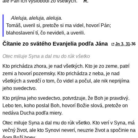
ale Pán ich vyslobodí zo všetkých.
R.
Aleluja, aleluja, aleluja.
Tomáš, uveril si, pretože si ma videl, hovorí Pán;
blahoslavení tí, čo nevideli, a uverili.
Čítanie zo svätého Evanjelia podľa Jána
Jn 3, 31
-36
Otec miluje Syna a dal mu do rúk všetko
Kto prichádza zhora, je nad všetkých. Kto je zo zeme, patrí
zemi a hovorí pozemsky. Kto prichádza z neba, je nad
všetkých a svedčí o tom, čo videl a počul, ale nik neprijíma
jeho svedectvo.
Kto prijíma jeho svedectvo, potvrdzuje, že Boh je pravdivý.
Lebo ten, koho poslal Boh, hovorí Božie slová, pretože on
nedáva Ducha podľa miery.
Otec miluje Syna a dal mu do rúk všetko. Kto verí v Syna, má
večný život, ale kto Synovi neverí, neuzrie život a spočinie na
ňom Boží hnev.