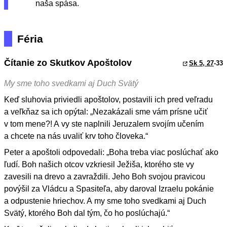
naša spása.
Féria
Čítanie zo Skutkov Apoštolov
Sk 5, 27
-33
My sme toho svedkami aj Duch Svätý
Keď sluhovia priviedli apoštolov, postavili ich pred veľradu
a veľkňaz sa ich opýtal: „Nezakázali sme vám prísne učiť
v tom mene?! A vy ste naplnili Jeruzalem svojím učením
a chcete na nás uvaliť krv toho človeka.“
Peter a apoštoli odpovedali: „Boha treba viac poslúchať ako
ľudí. Boh našich otcov vzkriesil Ježiša, ktorého ste vy
zavesili na drevo a zavraždili. Jeho Boh svojou pravicou
povýšil za Vládcu a Spasiteľa, aby daroval Izraelu pokánie
a odpustenie hriechov. A my sme toho svedkami aj Duch
Svätý, ktorého Boh dal tým, čo ho poslúchajú.“