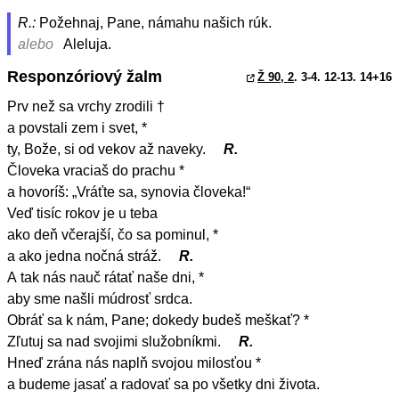
R.:
Požehnaj, Pane, námahu našich rúk.
alebo
Aleluja.
Responzóriový žalm
Ž 90, 2
. 3-4. 12-13. 14+16
Prv než sa vrchy zrodili †
a povstali zem i svet, *
ty, Bože, si od vekov až naveky.
R.
Človeka vraciaš do prachu *
a hovoríš: „Vráťte sa, synovia človeka!“
Veď tisíc rokov je u teba
ako deň včerajší, čo sa pominul, *
a ako jedna nočná stráž.
R.
A tak nás nauč rátať naše dni, *
aby sme našli múdrosť srdca.
Obráť sa k nám, Pane; dokedy budeš meškať? *
Zľutuj sa nad svojimi služobníkmi.
R.
Hneď zrána nás naplň svojou milosťou *
a budeme jasať a radovať sa po všetky dni života.