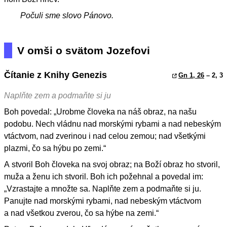
Počuli sme slovo Pánovo.
V omši o svätom Jozefovi
Čítanie z Knihy Genezis
Gn 1, 26
– 2, 3
Naplňte zem a podmaňte si ju
Boh povedal: „Urobme človeka na náš obraz, na našu
podobu. Nech vládnu nad morskými rybami a nad nebeským
vtáctvom, nad zverinou i nad celou zemou; nad všetkými
plazmi, čo sa hýbu po zemi.“
A stvoril Boh človeka na svoj obraz; na Boží obraz ho stvoril,
muža a ženu ich stvoril. Boh ich požehnal a povedal im:
„Vzrastajte a množte sa. Naplňte zem a podmaňte si ju.
Panujte nad morskými rybami, nad nebeským vtáctvom
a nad všetkou zverou, čo sa hýbe na zemi.“