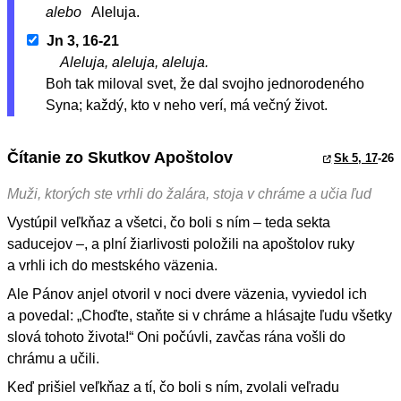
alebo
Aleluja.
Jn 3, 16-21
Aleluja, aleluja, aleluja.
Boh tak miloval svet, že dal svojho jednorodeného
Syna; každý, kto v neho verí, má večný život.
Čítanie zo Skutkov Apoštolov
Sk 5, 17
-26
Muži, ktorých ste vrhli do žalára, stoja v chráme a učia ľud
Vystúpil veľkňaz a všetci, čo boli s ním – teda sekta
saducejov –, a plní žiarlivosti položili na apoštolov ruky
a vrhli ich do mestského väzenia.
Ale Pánov anjel otvoril v noci dvere väzenia, vyviedol ich
a povedal: „Choďte, staňte si v chráme a hlásajte ľudu všetky
slová tohoto života!“ Oni počúvli, zavčas rána vošli do
chrámu a učili.
Keď prišiel veľkňaz a tí, čo boli s ním, zvolali veľradu