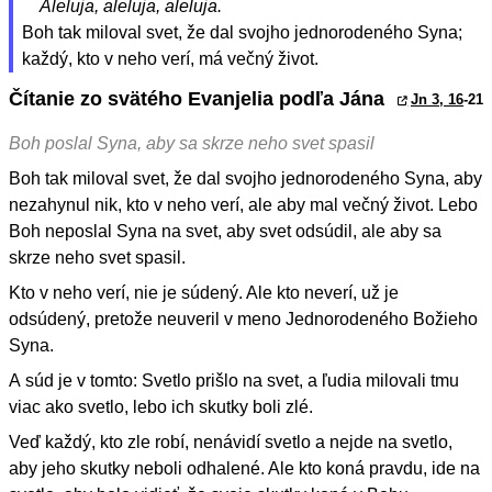
Aleluja, aleluja, aleluja.
Boh tak miloval svet, že dal svojho jednorodeného Syna;
každý, kto v neho verí, má večný život.
Čítanie zo svätého Evanjelia podľa Jána
Jn 3, 16
-21
Boh poslal Syna, aby sa skrze neho svet spasil
Boh tak miloval svet, že dal svojho jednorodeného Syna, aby
nezahynul nik, kto v neho verí, ale aby mal večný život. Lebo
Boh neposlal Syna na svet, aby svet odsúdil, ale aby sa
skrze neho svet spasil.
Kto v neho verí, nie je súdený. Ale kto neverí, už je
odsúdený, pretože neuveril v meno Jednorodeného Božieho
Syna.
A súd je v tomto: Svetlo prišlo na svet, a ľudia milovali tmu
viac ako svetlo, lebo ich skutky boli zlé.
Veď každý, kto zle robí, nenávidí svetlo a nejde na svetlo,
aby jeho skutky neboli odhalené. Ale kto koná pravdu, ide na