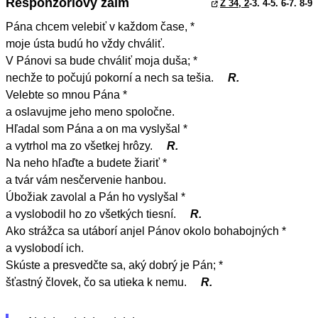
Responzóriový žalm
Ž 34, 2
-3. 4-5. 6-7. 8-9
Pána chcem velebiť v každom čase, *
moje ústa budú ho vždy chváliť.
V Pánovi sa bude chváliť moja duša; *
nechže to počujú pokorní a nech sa tešia.
R.
Velebte so mnou Pána *
a oslavujme jeho meno spoločne.
Hľadal som Pána a on ma vyslyšal *
a vytrhol ma zo všetkej hrôzy.
R.
Na neho hľaďte a budete žiariť *
a tvár vám nesčervenie hanbou.
Úbožiak zavolal a Pán ho vyslyšal *
a vyslobodil ho zo všetkých tiesní.
R.
Ako strážca sa utáborí anjel Pánov okolo bohabojných *
a vyslobodí ich.
Skúste a presvedčte sa, aký dobrý je Pán; *
šťastný človek, čo sa utieka k nemu.
R.