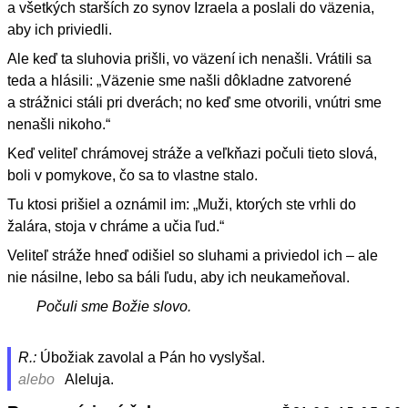
a všetkých starších zo synov Izraela a poslali do väzenia,
aby ich priviedli.
Ale keď ta sluhovia prišli, vo väzení ich nenašli. Vrátili sa
teda a hlásili: „Väzenie sme našli dôkladne zatvorené
a strážnici stáli pri dverách; no keď sme otvorili, vnútri sme
nenašli nikoho.“
Keď veliteľ chrámovej stráže a veľkňazi počuli tieto slová,
boli v pomykove, čo sa to vlastne stalo.
Tu ktosi prišiel a oznámil im: „Muži, ktorých ste vrhli do
žalára, stoja v chráme a učia ľud.“
Veliteľ stráže hneď odišiel so sluhami a priviedol ich – ale
nie násilne, lebo sa báli ľudu, aby ich neukameňoval.
Počuli sme Božie slovo.
R.:
Úbožiak zavolal a Pán ho vyslyšal.
alebo
Aleluja.