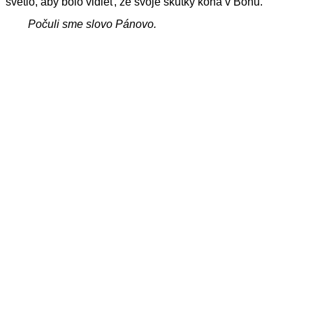
svetlo, aby bolo vidieť, že svoje skutky koná v Bohu.
Počuli sme slovo Pánovo.