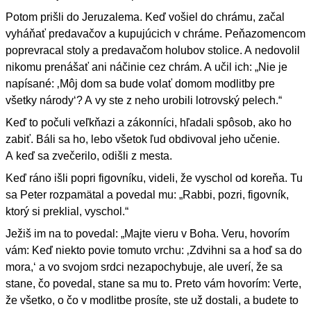
Potom prišli do Jeruzalema. Keď vošiel do chrámu, začal
vyháňať predavačov a kupujúcich v chráme. Peňazomencom
poprevracal stoly a predavačom holubov stolice. A nedovolil
nikomu prenášať ani náčinie cez chrám. A učil ich: „Nie je
napísané: ‚Môj dom sa bude volať domom modlitby pre
všetky národy‘? A vy ste z neho urobili lotrovský pelech.“
Keď to počuli veľkňazi a zákonníci, hľadali spôsob, ako ho
zabiť. Báli sa ho, lebo všetok ľud obdivoval jeho učenie.
A keď sa zvečerilo, odišli z mesta.
Keď ráno išli popri figovníku, videli, že vyschol od koreňa. Tu
sa Peter rozpamätal a povedal mu: „Rabbi, pozri, figovník,
ktorý si preklial, vyschol.“
Ježiš im na to povedal: „Majte vieru v Boha. Veru, hovorím
vám: Keď niekto povie tomuto vrchu: ‚Zdvihni sa a hoď sa do
mora,‘ a vo svojom srdci nezapochybuje, ale uverí, že sa
stane, čo povedal, stane sa mu to. Preto vám hovorím: Verte,
že všetko, o čo v modlitbe prosíte, ste už dostali, a budete to