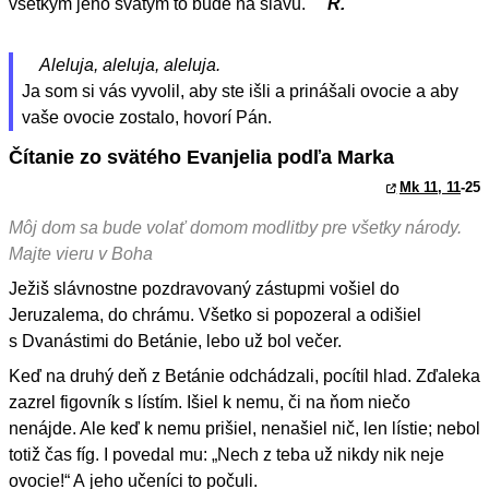
všetkým jeho svätým to bude na slávu.
R.
Aleluja, aleluja, aleluja.
Ja som si vás vyvolil, aby ste išli a prinášali ovocie a aby
vaše ovocie zostalo, hovorí Pán.
Čítanie zo svätého Evanjelia podľa Marka
Mk 11, 11
-25
Môj dom sa bude volať domom modlitby pre všetky národy.
Majte vieru v Boha
Ježiš slávnostne pozdravovaný zástupmi vošiel do
Jeruzalema, do chrámu. Všetko si popozeral a odišiel
s Dvanástimi do Betánie, lebo už bol večer.
Keď na druhý deň z Betánie odchádzali, pocítil hlad. Zďaleka
zazrel figovník s lístím. Išiel k nemu, či na ňom niečo
nenájde. Ale keď k nemu prišiel, nenašiel nič, len lístie; nebol
totiž čas fíg. I povedal mu: „Nech z teba už nikdy nik neje
ovocie!“ A jeho učeníci to počuli.