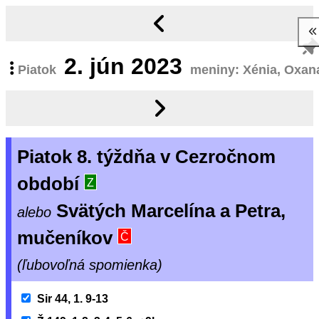
2.
jún 2023
Piatok
meniny: Xénia, Oxan
Piatok 8. týždňa v Cezročnom
období
Z
Svätých Marcelína a Petra,
alebo
mučeníkov
Č
(ľubovoľná spomienka)
Sir 44, 1. 9-13