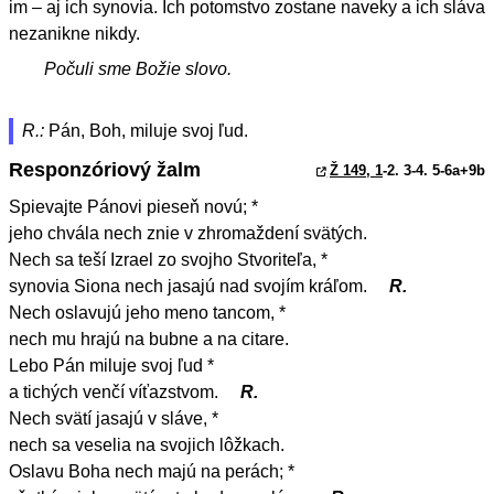
im – aj ich synovia. Ich potomstvo zostane naveky a ich sláva
nezanikne nikdy.
Počuli sme Božie slovo.
R.:
Pán, Boh, miluje svoj ľud.
Responzóriový žalm
Ž 149, 1
-2. 3-4. 5-6a+9b
Spievajte Pánovi pieseň novú; *
jeho chvála nech znie v zhromaždení svätých.
Nech sa teší Izrael zo svojho Stvoriteľa, *
synovia Siona nech jasajú nad svojím kráľom.
R.
Nech oslavujú jeho meno tancom, *
nech mu hrajú na bubne a na citare.
Lebo Pán miluje svoj ľud *
a tichých venčí víťazstvom.
R.
Nech svätí jasajú v sláve, *
nech sa veselia na svojich lôžkach.
Oslavu Boha nech majú na perách; *