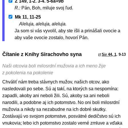
Ž 149, 1-2. 3-4. 5-6a+9b
R.:
Pán, Boh, miluje svoj ľud.
Mk 11, 11-25
Aleluja, aleluja, aleluja.
Ja som si vás vyvolil, aby ste išli a prinášali ovocie a
aby vaše ovocie zostalo, hovorí Pán.
Čítanie z Knihy Sirachovho syna
Sir 44, 1
. 9-13
Naši otcovia boli milosrdní mužovia a ich meno žije
z pokolenia na pokolenie
Chváliť nám treba slávnych mužov, našich otcov, ako
nasledovali po sebe. Sú aj takí, na ktorých sa nespomína:
zapadli, akoby ani neboli žili. Sú, akoby sa ani neboli
narodili, a podobne aj ich potomstvo. No oni boli milosrdní
mužovia a nikdy sa nezabudne na ich dobré skutky.
Zostávajú vo svojom potomstve, posvätné dedičstvo sú ich
vnukovia; lebo ich potomstvo zostalo verné zmluve a vďaka