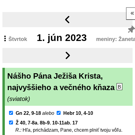
1.
jún 2023
Štvrtok
meniny: Žanet
Nášho Pána Ježiša Krista,
najvyššieho a večného kňaza
B
(sviatok)
Gn 22, 9-18
alebo
Hebr 10, 4-10
Ž 40, 7-8a. 8b-9. 10-11ab. 17
R.:
Hľa, prichádzam, Pane, chcem plniť tvoju vôľu.