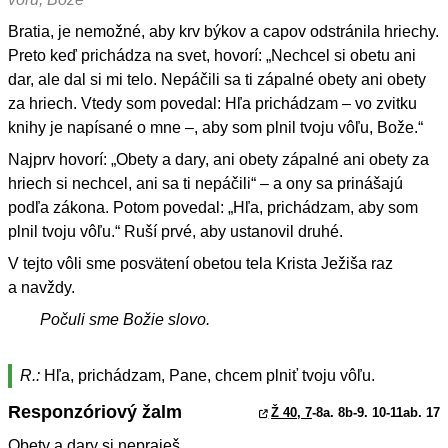
Bratia, je nemožné, aby krv býkov a capov odstránila hriechy.
Preto keď prichádza na svet, hovorí: „Nechcel si obetu ani
dar, ale dal si mi telo. Nepáčili sa ti zápalné obety ani obety
za hriech. Vtedy som povedal: Hľa prichádzam – vo zvitku
knihy je napísané o mne –, aby som plnil tvoju vôľu, Bože.“
Najprv hovorí: „Obety a dary, ani obety zápalné ani obety za
hriech si nechcel, ani sa ti nepáčili“ – a ony sa prinášajú
podľa zákona. Potom povedal: „Hľa, prichádzam, aby som
plnil tvoju vôľu.“ Ruší prvé, aby ustanovil druhé.
V tejto vôli sme posvätení obetou tela Krista Ježiša raz
a navždy.
Počuli sme Božie slovo.
R.:
Hľa, prichádzam, Pane, chcem plniť tvoju vôľu.
Responzóriový žalm
Ž 40, 7
-8a. 8b-9. 10-11ab. 17
Obety a dary si nepraješ,