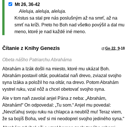
Mt 26, 36-42
Aleluja, aleluja, aleluja.
Kristus sa stal pre nás poslušným až na smrť, až na
smrť na kríži. Preto ho Boh nad všetko povýšil a dal mu
meno, ktoré je nad každé iné meno.
Čítanie z Knihy Genezis
Gn 22, 9
-18
Obeta nášho Patriarchu Abraháma
Abrahám a Izák došli na miesto, ktoré mu ukázal Boh.
Abrahám postavil oltár, poukladal naň drevo, zviazal svojho
syna Izáka a položil ho na oltár, na drevo. Potom Abrahám
vystrel ruku, vzal nôž a chcel obetovať svojho syna.
Ale v tom naň zavolal anjel Pána z neba: „Abrahám,
Abrahám!“ On odpovedal: „Tu som.“ Anjel mu povedal:
„Nevzťahuj svoju ruku na chlapca a neublíž mu! Teraz viem,
že sa bojíš Boha, veď si mi neodoprel svojho jediného syna.“