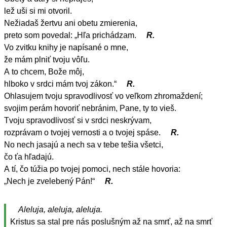
lež uši si mi otvoril.
Nežiadaš žertvu ani obetu zmierenia,
preto som povedal: „Hľa prichádzam.
R.
Vo zvitku knihy je napísané o mne,
že mám plniť tvoju vôľu.
A to chcem, Bože môj,
hlboko v srdci mám tvoj zákon.“
R.
Ohlasujem tvoju spravodlivosť vo veľkom zhromaždení;
svojim perám hovoriť nebránim, Pane, ty to vieš.
Tvoju spravodlivosť si v srdci neskrývam,
rozprávam o tvojej vernosti a o tvojej spáse.
R.
No nech jasajú a nech sa v tebe tešia všetci,
čo ťa hľadajú.
A tí, čo túžia po tvojej pomoci, nech stále hovoria:
„Nech je zvelebený Pán!“
R.
Aleluja, aleluja, aleluja.
Kristus sa stal pre nás poslušným až na smrť, až na smrť