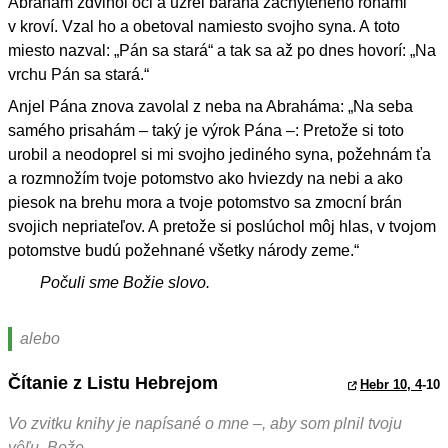
Abrahám zdvihol oči a uzrel barana zachyteného rohami
v kroví. Vzal ho a obetoval namiesto svojho syna. A toto
miesto nazval: „Pán sa stará“ a tak sa až po dnes hovorí: „Na
vrchu Pán sa stará.“
Anjel Pána znova zavolal z neba na Abraháma: „Na seba
samého prisahám – taký je výrok Pána –: Pretože si toto
urobil a neodoprel si mi svojho jediného syna, požehnám ťa
a rozmnožím tvoje potomstvo ako hviezdy na nebi a ako
piesok na brehu mora a tvoje potomstvo sa zmocní brán
svojich nepriateľov. A pretože si poslúchol môj hlas, v tvojom
potomstve budú požehnané všetky národy zeme.“
Počuli sme Božie slovo.
alebo
Čítanie z Listu Hebrejom
Hebr 10, 4
-10
Vo zvitku knihy je napísané o mne –, aby som plnil tvoju
vôľu, Bože