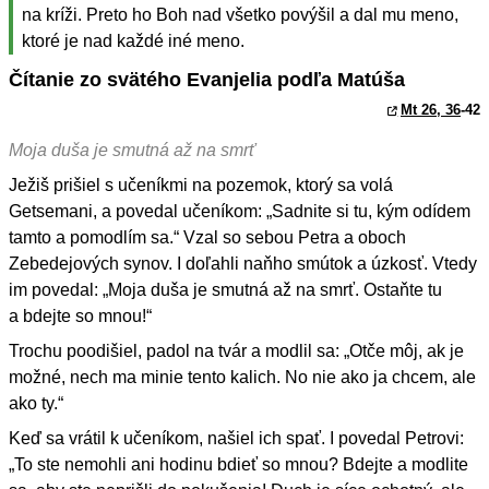
na kríži. Preto ho Boh nad všetko povýšil a dal mu meno,
ktoré je nad každé iné meno.
Čítanie zo svätého Evanjelia podľa Matúša
Mt 26, 36
-42
Moja duša je smutná až na smrť
Ježiš prišiel s učeníkmi na pozemok, ktorý sa volá
Getsemani, a povedal učeníkom: „Sadnite si tu, kým odídem
tamto a pomodlím sa.“ Vzal so sebou Petra a oboch
Zebedejových synov. I doľahli naňho smútok a úzkosť. Vtedy
im povedal: „Moja duša je smutná až na smrť. Ostaňte tu
a bdejte so mnou!“
Trochu poodišiel, padol na tvár a modlil sa: „Otče môj, ak je
možné, nech ma minie tento kalich. No nie ako ja chcem, ale
ako ty.“
Keď sa vrátil k učeníkom, našiel ich spať. I povedal Petrovi:
„To ste nemohli ani hodinu bdieť so mnou? Bdejte a modlite