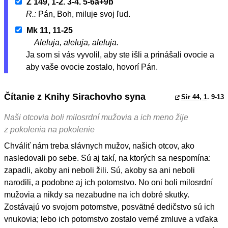
Ž 149, 1-2. 3-4. 5-6a+9b
R.:
Pán, Boh, miluje svoj ľud.
Mk 11, 11-25
Aleluja, aleluja, aleluja.
Ja som si vás vyvolil, aby ste išli a prinášali ovocie a
aby vaše ovocie zostalo, hovorí Pán.
Čítanie z Knihy Sirachovho syna
Sir 44, 1
. 9-13
Naši otcovia boli milosrdní mužovia a ich meno žije
z pokolenia na pokolenie
Chváliť nám treba slávnych mužov, našich otcov, ako
nasledovali po sebe. Sú aj takí, na ktorých sa nespomína:
zapadli, akoby ani neboli žili. Sú, akoby sa ani neboli
narodili, a podobne aj ich potomstvo. No oni boli milosrdní
mužovia a nikdy sa nezabudne na ich dobré skutky.
Zostávajú vo svojom potomstve, posvätné dedičstvo sú ich
vnukovia; lebo ich potomstvo zostalo verné zmluve a vďaka