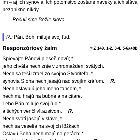
im – aj ich synovia. Ich potomstvo zostane naveky a ich sláva
nezanikne nikdy.
Počuli sme Božie slovo.
R.:
Pán, Boh, miluje svoj ľud.
Responzóriový žalm
Ž 149, 1
-2. 3-4. 5-6a+9b
Spievajte Pánovi pieseň novú; *
jeho chvála nech znie v zhromaždení svätých.
Nech sa teší Izrael zo svojho Stvoriteľa, *
synovia Siona nech jasajú nad svojím kráľom.
R.
Nech oslavujú jeho meno tancom, *
nech mu hrajú na bubne a na citare.
Lebo Pán miluje svoj ľud *
a tichých venčí víťazstvom.
R.
Nech svätí jasajú v sláve, *
nech sa veselia na svojich lôžkach.
Oslavu Boha nech majú na perách; *