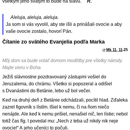
všetkým jeho svätým to bude na slávu.
R.
Aleluja, aleluja, aleluja.
Ja som si vás vyvolil, aby ste išli a prinášali ovocie a aby
vaše ovocie zostalo, hovorí Pán.
Čítanie zo svätého Evanjelia podľa Marka
Mk 11, 11
-25
Môj dom sa bude volať domom modlitby pre všetky národy.
Majte vieru v Boha
Ježiš slávnostne pozdravovaný zástupmi vošiel do
Jeruzalema, do chrámu. Všetko si popozeral a odišiel
s Dvanástimi do Betánie, lebo už bol večer.
Keď na druhý deň z Betánie odchádzali, pocítil hlad. Zďaleka
zazrel figovník s lístím. Išiel k nemu, či na ňom niečo
nenájde. Ale keď k nemu prišiel, nenašiel nič, len lístie; nebol
totiž čas fíg. I povedal mu: „Nech z teba už nikdy nik neje
ovocie!“ A jeho učeníci to počuli.