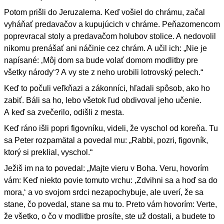
Potom prišli do Jeruzalema. Keď vošiel do chrámu, začal
vyháňať predavačov a kupujúcich v chráme. Peňazomencom
poprevracal stoly a predavačom holubov stolice. A nedovolil
nikomu prenášať ani náčinie cez chrám. A učil ich: „Nie je
napísané: ‚Môj dom sa bude volať domom modlitby pre
všetky národy‘? A vy ste z neho urobili lotrovský pelech.“
Keď to počuli veľkňazi a zákonníci, hľadali spôsob, ako ho
zabiť. Báli sa ho, lebo všetok ľud obdivoval jeho učenie.
A keď sa zvečerilo, odišli z mesta.
Keď ráno išli popri figovníku, videli, že vyschol od koreňa. Tu
sa Peter rozpamätal a povedal mu: „Rabbi, pozri, figovník,
ktorý si preklial, vyschol.“
Ježiš im na to povedal: „Majte vieru v Boha. Veru, hovorím
vám: Keď niekto povie tomuto vrchu: ‚Zdvihni sa a hoď sa do
mora,‘ a vo svojom srdci nezapochybuje, ale uverí, že sa
stane, čo povedal, stane sa mu to. Preto vám hovorím: Verte,
že všetko, o čo v modlitbe prosíte, ste už dostali, a budete to