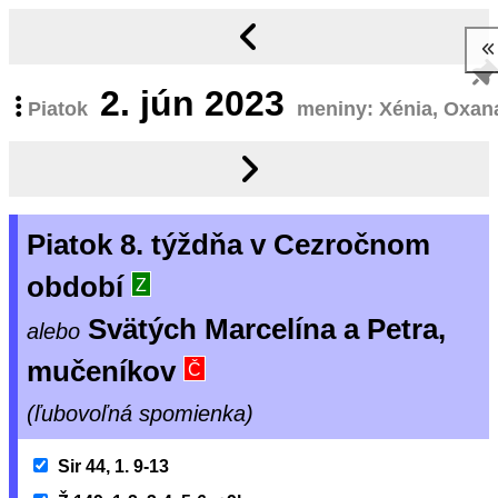
2.
jún 2023
Piatok
meniny: Xénia, Oxan
Piatok 8. týždňa v Cezročnom
období
Z
Svätých Marcelína a Petra,
alebo
mučeníkov
Č
(ľubovoľná spomienka)
Sir 44, 1. 9-13