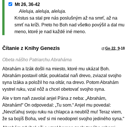
Mt 26, 36-42
Aleluja, aleluja, aleluja.
Kristus sa stal pre nás poslušným až na smrť, až na
smrť na kríži. Preto ho Boh nad všetko povýšil a dal mu
meno, ktoré je nad každé iné meno.
Čítanie z Knihy Genezis
Gn 22, 9
-18
Obeta nášho Patriarchu Abraháma
Abrahám a Izák došli na miesto, ktoré mu ukázal Boh.
Abrahám postavil oltár, poukladal naň drevo, zviazal svojho
syna Izáka a položil ho na oltár, na drevo. Potom Abrahám
vystrel ruku, vzal nôž a chcel obetovať svojho syna.
Ale v tom naň zavolal anjel Pána z neba: „Abrahám,
Abrahám!“ On odpovedal: „Tu som.“ Anjel mu povedal:
„Nevzťahuj svoju ruku na chlapca a neublíž mu! Teraz viem,
že sa bojíš Boha, veď si mi neodoprel svojho jediného syna.“