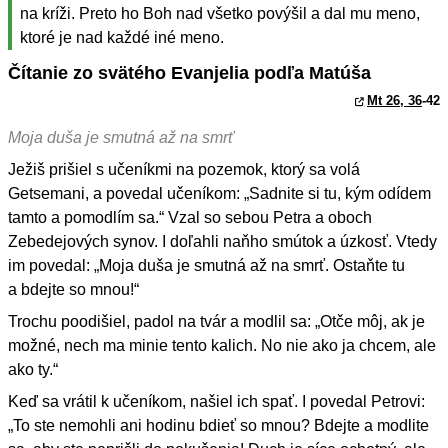
na kríži. Preto ho Boh nad všetko povýšil a dal mu meno,
ktoré je nad každé iné meno.
Čítanie zo svätého Evanjelia podľa Matúša
Mt 26, 36
-42
Moja duša je smutná až na smrť
Ježiš prišiel s učeníkmi na pozemok, ktorý sa volá
Getsemani, a povedal učeníkom: „Sadnite si tu, kým odídem
tamto a pomodlím sa.“ Vzal so sebou Petra a oboch
Zebedejových synov. I doľahli naňho smútok a úzkosť. Vtedy
im povedal: „Moja duša je smutná až na smrť. Ostaňte tu
a bdejte so mnou!“
Trochu poodišiel, padol na tvár a modlil sa: „Otče môj, ak je
možné, nech ma minie tento kalich. No nie ako ja chcem, ale
ako ty.“
Keď sa vrátil k učeníkom, našiel ich spať. I povedal Petrovi:
„To ste nemohli ani hodinu bdieť so mnou? Bdejte a modlite