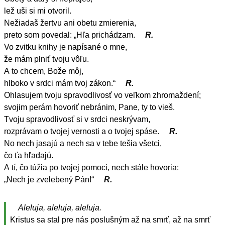
lež uši si mi otvoril.
Nežiadaš žertvu ani obetu zmierenia,
preto som povedal: „Hľa prichádzam.
R.
Vo zvitku knihy je napísané o mne,
že mám plniť tvoju vôľu.
A to chcem, Bože môj,
hlboko v srdci mám tvoj zákon.“
R.
Ohlasujem tvoju spravodlivosť vo veľkom zhromaždení;
svojim perám hovoriť nebránim, Pane, ty to vieš.
Tvoju spravodlivosť si v srdci neskrývam,
rozprávam o tvojej vernosti a o tvojej spáse.
R.
No nech jasajú a nech sa v tebe tešia všetci,
čo ťa hľadajú.
A tí, čo túžia po tvojej pomoci, nech stále hovoria:
„Nech je zvelebený Pán!“
R.
Aleluja, aleluja, aleluja.
Kristus sa stal pre nás poslušným až na smrť, až na smrť