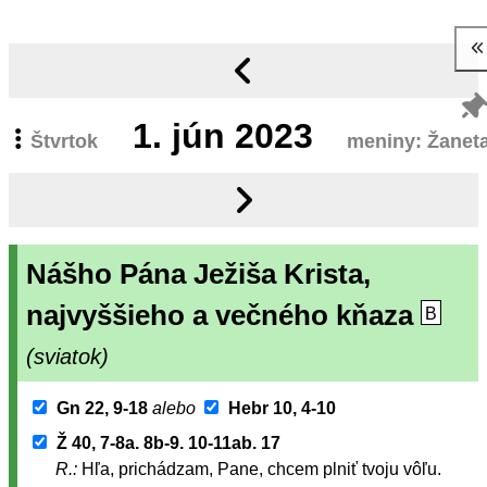
1.
jún 2023
Štvrtok
meniny: Žanet
Nášho Pána Ježiša Krista,
najvyššieho a večného kňaza
B
(sviatok)
Gn 22, 9-18
alebo
Hebr 10, 4-10
Ž 40, 7-8a. 8b-9. 10-11ab. 17
R.:
Hľa, prichádzam, Pane, chcem plniť tvoju vôľu.