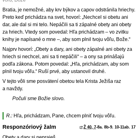
Bratia, je nemožné, aby krv býkov a capov odstránila hriechy.
Preto keď prichádza na svet, hovorí: „Nechcel si obetu ani
dar, ale dal si mi telo. Nepáčili sa ti zápalné obety ani obety
za hriech. Vtedy som povedal: Hľa prichádzam – vo zvitku
knihy je napísané o mne –, aby som plnil tvoju vôľu, Bože.“
Najprv hovorí: „Obety a dary, ani obety zápalné ani obety za
hriech si nechcel, ani sa ti nepáčili“ – a ony sa prinášajú
podľa zákona. Potom povedal: „Hľa, prichádzam, aby som
plnil tvoju vôľu.“ Ruší prvé, aby ustanovil druhé.
V tejto vôli sme posvätení obetou tela Krista Ježiša raz
a navždy.
Počuli sme Božie slovo.
R.:
Hľa, prichádzam, Pane, chcem plniť tvoju vôľu.
Responzóriový žalm
Ž 40, 7
-8a. 8b-9. 10-11ab. 17
Obety a dary si nepraješ,