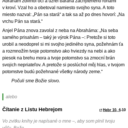
Abrahám zdvihol oči a uzrel barana zachyteného rohami
v kroví. Vzal ho a obetoval namiesto svojho syna. A toto
miesto nazval: „Pán sa stará“ a tak sa až po dnes hovorí: „Na
vrchu Pán sa stará.“
Anjel Pána znova zavolal z neba na Abraháma: „Na seba
samého prisahám – taký je výrok Pána –: Pretože si toto
urobil a neodoprel si mi svojho jediného syna, požehnám ťa
a rozmnožím tvoje potomstvo ako hviezdy na nebi a ako
piesok na brehu mora a tvoje potomstvo sa zmocní brán
svojich nepriateľov. A pretože si poslúchol môj hlas, v tvojom
potomstve budú požehnané všetky národy zeme.“
Počuli sme Božie slovo.
alebo
Čítanie z Listu Hebrejom
Hebr 10, 4
-10
Vo zvitku knihy je napísané o mne –, aby som plnil tvoju
vôľu, Bože