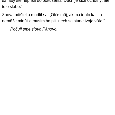
sa, aby ste neprišli do pokušenia! Duch je síce ochotný, ale
telo slabé.“
Znova odišiel a modlil sa: „Otče môj, ak ma tento kalich
nemôže minúť a musím ho piť, nech sa stane tvoja vôľa.“
Počuli sme slovo Pánovo.