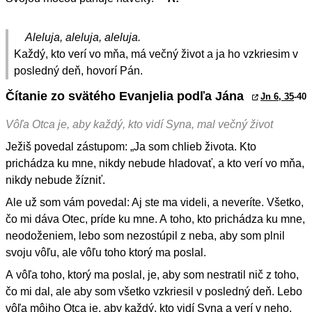
Aleluja, aleluja, aleluja.
Každý, kto verí vo mňa, má večný život a ja ho vzkriesim v
posledný deň, hovorí Pán.
Čítanie zo svätého Evanjelia podľa Jána
Jn 6, 35
-40
Vôľa Otca je, aby každý, kto vidí Syna, mal večný život
Ježiš povedal zástupom: „Ja som chlieb života. Kto
prichádza ku mne, nikdy nebude hladovať, a kto verí vo mňa,
nikdy nebude žízniť.
Ale už som vám povedal: Aj ste ma videli, a neveríte. Všetko,
čo mi dáva Otec, príde ku mne. A toho, kto prichádza ku mne,
neodoženiem, lebo som nezostúpil z neba, aby som plnil
svoju vôľu, ale vôľu toho ktorý ma poslal.
A vôľa toho, ktorý ma poslal, je, aby som nestratil nič z toho,
čo mi dal, ale aby som všetko vzkriesil v posledný deň. Lebo
vôľa môjho Otca je, aby každý, kto vidí Syna a verí v neho,