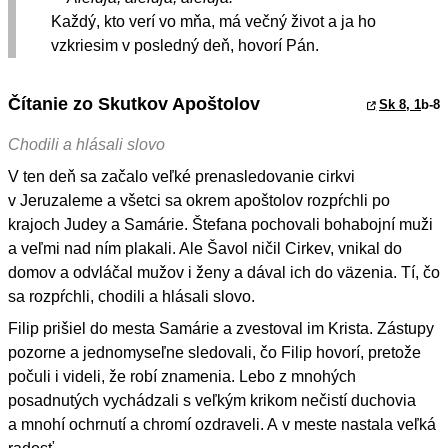
Každý, kto verí vo mňa, má večný život a ja ho
vzkriesim v posledný deň, hovorí Pán.
Čítanie zo Skutkov Apoštolov
Sk 8, 1
b-8
Chodili a hlásali slovo
V ten deň sa začalo veľké prenasledovanie cirkvi
v Jeruzaleme a všetci sa okrem apoštolov rozpŕchli po
krajoch Judey a Samárie. Štefana pochovali bohabojní muži
a veľmi nad ním plakali. Ale Šavol ničil Cirkev, vnikal do
domov a odvláčal mužov i ženy a dával ich do väzenia. Tí, čo
sa rozpŕchli, chodili a hlásali slovo.
Filip prišiel do mesta Samárie a zvestoval im Krista. Zástupy
pozorne a jednomyseľne sledovali, čo Filip hovorí, pretože
počuli i videli, že robí znamenia. Lebo z mnohých
posadnutých vychádzali s veľkým krikom nečistí duchovia
a mnohí ochrnutí a chromí ozdraveli. A v meste nastala veľká