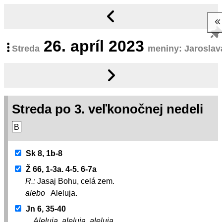
26.
apríl 2023
Streda
meniny: Jaroslav
Streda po 3. veľkonočnej nedeli
B
Sk 8, 1b-8
Ž 66, 1-3a. 4-5. 6-7a
R.:
Jasaj Bohu, celá zem.
alebo
Aleluja.
Jn 6, 35-40
Aleluja, aleluja, aleluja.