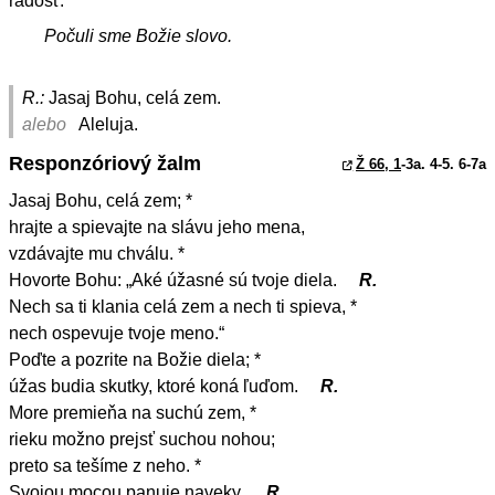
radosť.
Počuli sme Božie slovo.
R.:
Jasaj Bohu, celá zem.
alebo
Aleluja.
Responzóriový žalm
Ž 66, 1
-3a. 4-5. 6-7a
Jasaj Bohu, celá zem; *
hrajte a spievajte na slávu jeho mena,
vzdávajte mu chválu. *
Hovorte Bohu: „Aké úžasné sú tvoje diela.
R.
Nech sa ti klania celá zem a nech ti spieva, *
nech ospevuje tvoje meno.“
Poďte a pozrite na Božie diela; *
úžas budia skutky, ktoré koná ľuďom.
R.
More premieňa na suchú zem, *
rieku možno prejsť suchou nohou;
preto sa tešíme z neho. *
Svojou mocou panuje naveky.
R.