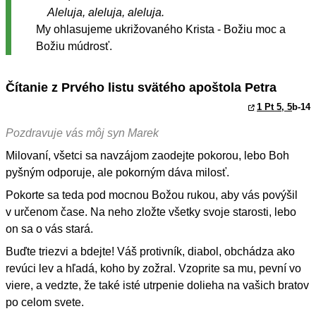
Aleluja, aleluja, aleluja.
My ohlasujeme ukrižovaného Krista - Božiu moc a
Božiu múdrosť.
Čítanie z Prvého listu svätého apoštola Petra
1 Pt 5, 5
b-14
Pozdravuje vás môj syn Marek
Milovaní, všetci sa navzájom zaodejte pokorou, lebo Boh
pyšným odporuje, ale pokorným dáva milosť.
Pokorte sa teda pod mocnou Božou rukou, aby vás povýšil
v určenom čase. Na neho zložte všetky svoje starosti, lebo
on sa o vás stará.
Buďte triezvi a bdejte! Váš protivník, diabol, obchádza ako
revúci lev a hľadá, koho by zožral. Vzoprite sa mu, pevní vo
viere, a vedzte, že také isté utrpenie dolieha na vašich bratov
po celom svete.