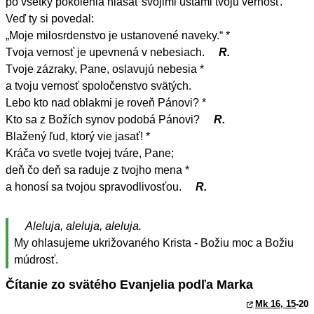
po všetky pokolenia hlásať svojimi ústami tvoju vernosť.
Veď ty si povedal:
„Moje milosrdenstvo je ustanovené naveky.“ *
Tvoja vernosť je upevnená v nebesiach.
R.
Tvoje zázraky, Pane, oslavujú nebesia *
a tvoju vernosť spoločenstvo svätých.
Lebo kto nad oblakmi je roveň Pánovi? *
Kto sa z Božích synov podobá Pánovi?
R.
Blažený ľud, ktorý vie jasať! *
Kráča vo svetle tvojej tváre, Pane;
deň čo deň sa raduje z tvojho mena *
a honosí sa tvojou spravodlivosťou.
R.
Aleluja, aleluja, aleluja.
My ohlasujeme ukrižovaného Krista - Božiu moc a Božiu
múdrosť.
Čítanie zo svätého Evanjelia podľa Marka
Mk 16, 15
-20