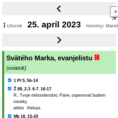
25.
apríl 2023
Utorok
meniny: Mare
Svätého Marka, evanjelistu
Č
(sviatok)
1 Pt 5, 5b-14
Ž 89, 2-3. 6-7. 16-17
R.:
Tvoje milosrdenstvo, Pane, ospevovať budem
naveky.
alebo
Aleluja.
Mk 16, 15-20