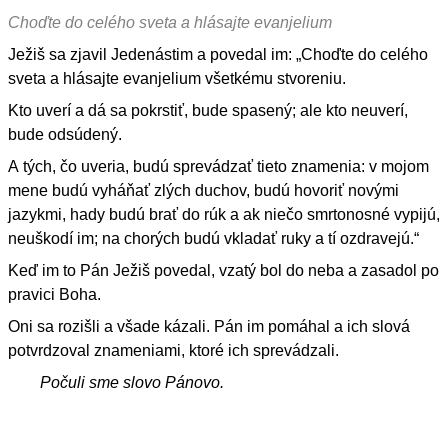
Choďte do celého sveta a hlásajte evanjelium
Ježiš sa zjavil Jedenástim a povedal im: „Choďte do celého
sveta a hlásajte evanjelium všetkému stvoreniu.
Kto uverí a dá sa pokrstiť, bude spasený; ale kto neuverí,
bude odsúdený.
A tých, čo uveria, budú sprevádzať tieto znamenia: v mojom
mene budú vyháňať zlých duchov, budú hovoriť novými
jazykmi, hady budú brať do rúk a ak niečo smrtonosné vypijú,
neuškodí im; na chorých budú vkladať ruky a tí ozdravejú.“
Keď im to Pán Ježiš povedal, vzatý bol do neba a zasadol po
pravici Boha.
Oni sa rozišli a všade kázali. Pán im pomáhal a ich slová
potvrdzoval znameniami, ktoré ich sprevádzali.
Počuli sme slovo Pánovo.