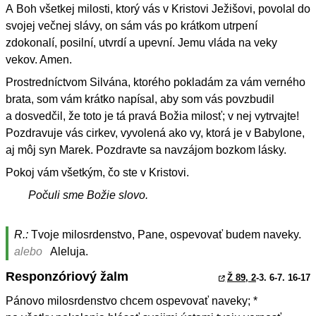
A Boh všetkej milosti, ktorý vás v Kristovi Ježišovi, povolal do
svojej večnej slávy, on sám vás po krátkom utrpení
zdokonalí, posilní, utvrdí a upevní. Jemu vláda na veky
vekov. Amen.
Prostredníctvom Silvána, ktorého pokladám za vám verného
brata, som vám krátko napísal, aby som vás povzbudil
a dosvedčil, že toto je tá pravá Božia milosť; v nej vytrvajte!
Pozdravuje vás cirkev, vyvolená ako vy, ktorá je v Babylone,
aj môj syn Marek. Pozdravte sa navzájom bozkom lásky.
Pokoj vám všetkým, čo ste v Kristovi.
Počuli sme Božie slovo.
R.:
Tvoje milosrdenstvo, Pane, ospevovať budem naveky.
alebo
Aleluja.
Responzóriový žalm
Ž 89, 2
-3. 6-7. 16-17
Pánovo milosrdenstvo chcem ospevovať naveky; *