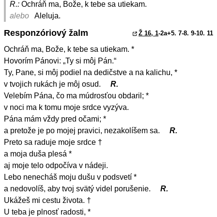
R.:
Ochráň ma, Bože, k tebe sa utiekam.
alebo
Aleluja.
Responzóriový žalm
Ž 16, 1
-2a+5. 7-8. 9-10. 11
Ochráň ma, Bože, k tebe sa utiekam. *
Hovorím Pánovi: „Ty si môj Pán.“
Ty, Pane, si môj podiel na dedičstve a na kalichu, *
v tvojich rukách je môj osud.
R.
Velebím Pána, čo ma múdrosťou obdaril; *
v noci ma k tomu moje srdce vyzýva.
Pána mám vždy pred očami; *
a pretože je po mojej pravici, nezakolíšem sa.
R.
Preto sa raduje moje srdce †
a moja duša plesá *
aj moje telo odpočíva v nádeji.
Lebo nenecháš moju dušu v podsvetí *
a nedovolíš, aby tvoj svätý videl porušenie.
R.
Ukážeš mi cestu života. †
U teba je plnosť radosti, *