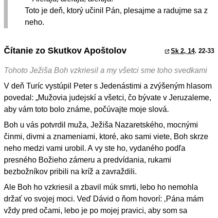
Toto je deň, ktorý učinil Pán, plesajme a radujme sa z
neho.
Čítanie zo Skutkov Apoštolov
Sk 2, 14
. 22-33
Tohoto Ježiša Boh vzkriesil a my všetci sme toho svedkami
V deň Turíc vystúpil Peter s Jedenástimi a zvýšeným hlasom
povedal: „Mužovia judejskí a všetci, čo bývate v Jeruzaleme,
aby vám toto bolo známe, počúvajte moje slová.
Boh u vás potvrdil muža, Ježiša Nazaretského, mocnými
činmi, divmi a znameniami, ktoré, ako sami viete, Boh skrze
neho medzi vami urobil. A vy ste ho, vydaného podľa
presného Božieho zámeru a predvídania, rukami
bezbožníkov pribili na kríž a zavraždili.
Ale Boh ho vzkriesil a zbavil múk smrti, lebo ho nemohla
držať vo svojej moci. Veď Dávid o ňom hovorí: ‚Pána mám
vždy pred očami, lebo je po mojej pravici, aby som sa