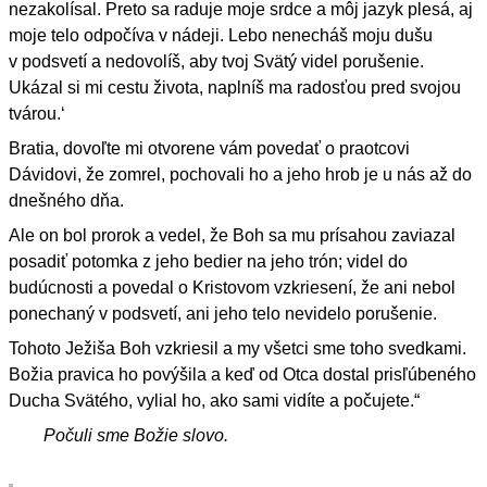
nezakolísal. Preto sa raduje moje srdce a môj jazyk plesá, aj
moje telo odpočíva v nádeji. Lebo nenecháš moju dušu
v podsvetí a nedovolíš, aby tvoj Svätý videl porušenie.
Ukázal si mi cestu života, naplníš ma radosťou pred svojou
tvárou.‘
Bratia, dovoľte mi otvorene vám povedať o praotcovi
Dávidovi, že zomrel, pochovali ho a jeho hrob je u nás až do
dnešného dňa.
Ale on bol prorok a vedel, že Boh sa mu prísahou zaviazal
posadiť potomka z jeho bedier na jeho trón; videl do
budúcnosti a povedal o Kristovom vzkriesení, že ani nebol
ponechaný v podsvetí, ani jeho telo nevidelo porušenie.
Tohoto Ježiša Boh vzkriesil a my všetci sme toho svedkami.
Božia pravica ho povýšila a keď od Otca dostal prisľúbeného
Ducha Svätého, vylial ho, ako sami vidíte a počujete.“
Počuli sme Božie slovo.