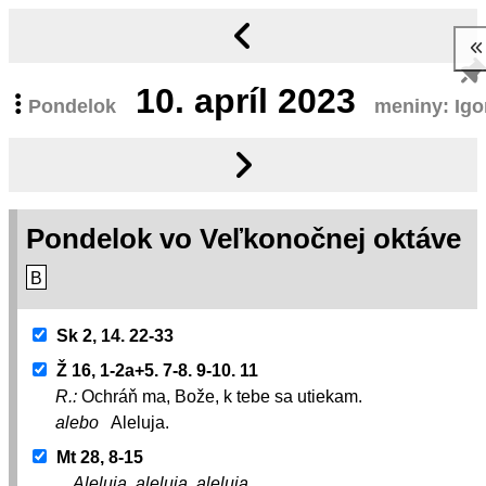
10.
apríl 2023
Pondelok
meniny: Igo
Pondelok vo Veľkonočnej oktáve
B
Sk 2, 14. 22-33
Ž 16, 1-2a+5. 7-8. 9-10. 11
R.:
Ochráň ma, Bože, k tebe sa utiekam.
alebo
Aleluja.
Mt 28, 8-15
Aleluja, aleluja, aleluja.