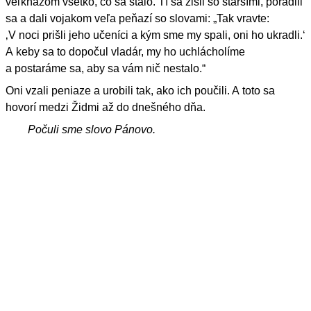
veľkňazom všetko, čo sa stalo. Tí sa zišli so staršími, poradili
sa a dali vojakom veľa peňazí so slovami: „Tak vravte:
‚V noci prišli jeho učeníci a kým sme my spali, oni ho ukradli.‘
A keby sa to dopočul vladár, my ho uchlácholíme
a postaráme sa, aby sa vám nič nestalo.“
Oni vzali peniaze a urobili tak, ako ich poučili. A toto sa
hovorí medzi Židmi až do dnešného dňa.
Počuli sme slovo Pánovo.