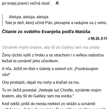
po tvojej pravici večná slasť.
R.
Aleluja, aleluja, aleluja.
Toto je deň, ktorý učinil Pán, plesajme a radujme sa z neho.
Čítanie zo svätého Evanjelia podľa Matúša
Mt 28, 8
-15
Oznámte mojim bratom, aby šli do Galiley; tam ma uvidia
Ženy rýchlo vyšli z hrobu a so strachom i s veľkou radosťou
bežali to oznámiť jeho učeníkom.
A hľa, Ježiš im išiel v ústrety a oslovil ich: „Pozdravujem
vás!“
Ony pristúpili, objali mu nohy a klaňali sa mu.
Tu im Ježiš povedal: „Nebojte sa! Choďte, oznámte mojim
bratom, aby šli do Galiley; tam ma uvidia.“
Keď odišli, prišli do mesta niektorí zo stráže a oznámili