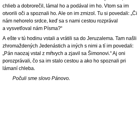
chlieb a dobrorečil, lámal ho a podával im ho. Vtom sa im
otvorili oči a spoznali ho. Ale on im zmizol. Tu si povedali: „Či
nám nehorelo srdce, keď sa s nami cestou rozprával
a vysvetľoval nám Písma?“
A ešte v tú hodinu vstali a vrátili sa do Jeruzalema. Tam našli
zhromaždených Jedenástich a iných s nimi a tí im povedali:
„Pán naozaj vstal z mŕtvych a zjavil sa Šimonovi.“ Aj oni
porozprávali, čo sa im stalo cestou a ako ho spoznali pri
lámaní chleba.
Počuli sme slovo Pánovo.