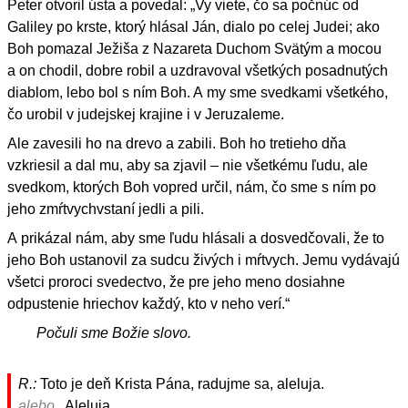
Peter otvoril ústa a povedal: „Vy viete, čo sa počnúc od
Galiley po krste, ktorý hlásal Ján, dialo po celej Judei; ako
Boh pomazal Ježiša z Nazareta Duchom Svätým a mocou
a on chodil, dobre robil a uzdravoval všetkých posadnutých
diablom, lebo bol s ním Boh. A my sme svedkami všetkého,
čo urobil v judejskej krajine i v Jeruzaleme.
Ale zavesili ho na drevo a zabili. Boh ho tretieho dňa
vzkriesil a dal mu, aby sa zjavil – nie všetkému ľudu, ale
svedkom, ktorých Boh vopred určil, nám, čo sme s ním po
jeho zmŕtvychvstaní jedli a pili.
A prikázal nám, aby sme ľudu hlásali a dosvedčovali, že to
jeho Boh ustanovil za sudcu živých i mŕtvych. Jemu vydávajú
všetci proroci svedectvo, že pre jeho meno dosiahne
odpustenie hriechov každý, kto v neho verí.“
Počuli sme Božie slovo.
R.:
Toto je deň Krista Pána, radujme sa, aleluja.
alebo
Aleluja.