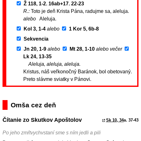
Ž 118, 1-2. 16ab+17. 22-23
R.:
Toto je deň Krista Pána, radujme sa, aleluja.
alebo
Aleluja.
Kol 3, 1-4
alebo
1 Kor 5, 6b-8
Sekvencia
Jn 20, 1-9
alebo
Mt 28, 1-10
alebo večer
Lk 24, 13-35
Aleluja, aleluja, aleluja.
Kristus, náš veľkonočný Baránok, bol obetovaný.
Preto slávme sviatky v Pánovi.
Omša cez deň
Čítanie zo Skutkov Apoštolov
Sk 10, 34
a. 37-43
Po jeho zmŕtvychvstaní sme s ním jedli a pili