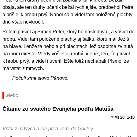
obaja, ale ten druhý učeník bežal rýchlejšie, predbehol Petra
a prišiel k hrobu prvý. Nahol sa a videl tam položené plachty;
dnu však nevkročil.
Potom prišiel aj Šimon Peter, ktorý ho nasledoval, a vošiel do
hrobu. Videl tam položené plachty aj šatku, ktorú mal Ježiš
na hlave. Lenže tá nebola pri plachtách, lež osobitne zvinutá
na inom mieste. Vtedy vošiel aj druhý učeník, ten, čo prišiel
k hrobu prvý, a videl i uveril. Ešte totiž nechápali Písmo, že
má vstať z mŕtvych.
Počuli sme slovo Pánovo.
alebo
Čítanie zo svätého Evanjelia podľa Matúša
Mt 28, 1
-10
Vstal z mŕtvych a ide pred vami do Galiley