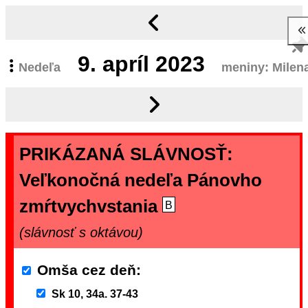
9.
apríl 2023
Nedeľa
meniny: Milen
PRIKÁZANÁ SLÁVNOSŤ:
Veľkonočná nedeľa Pánovho
zmŕtvychvstania
B
(slávnosť s oktávou)
Omša cez deň
Sk 10, 34a. 37-43