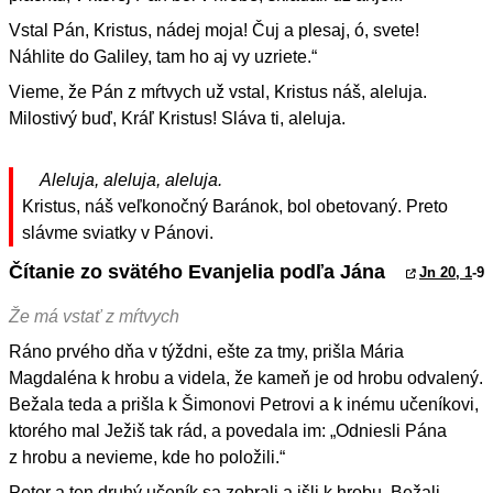
Vstal Pán, Kristus, nádej moja! Čuj a plesaj, ó, svete!
Náhlite do Galiley, tam ho aj vy uzriete.“
Vieme, že Pán z mŕtvych už vstal, Kristus náš, aleluja.
Milostivý buď, Kráľ Kristus! Sláva ti, aleluja.
Aleluja, aleluja, aleluja.
Kristus, náš veľkonočný Baránok, bol obetovaný. Preto
slávme sviatky v Pánovi.
Čítanie zo svätého Evanjelia podľa Jána
Jn 20, 1
-9
Že má vstať z mŕtvych
Ráno prvého dňa v týždni, ešte za tmy, prišla Mária
Magdaléna k hrobu a videla, že kameň je od hrobu odvalený.
Bežala teda a prišla k Šimonovi Petrovi a k inému učeníkovi,
ktorého mal Ježiš tak rád, a povedala im: „Odniesli Pána
z hrobu a nevieme, kde ho položili.“
Peter a ten druhý učeník sa zobrali a išli k hrobu. Bežali