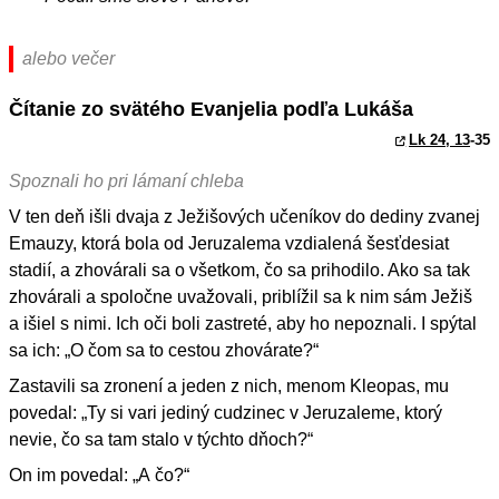
alebo večer
Čítanie zo svätého Evanjelia podľa Lukáša
Lk 24, 13
-35
Spoznali ho pri lámaní chleba
V ten deň išli dvaja z Ježišových učeníkov do dediny zvanej
Emauzy, ktorá bola od Jeruzalema vzdialená šesťdesiat
stadií, a zhovárali sa o všetkom, čo sa prihodilo. Ako sa tak
zhovárali a spoločne uvažovali, priblížil sa k nim sám Ježiš
a išiel s nimi. Ich oči boli zastreté, aby ho nepoznali. I spýtal
sa ich: „O čom sa to cestou zhovárate?“
Zastavili sa zronení a jeden z nich, menom Kleopas, mu
povedal: „Ty si vari jediný cudzinec v Jeruzaleme, ktorý
nevie, čo sa tam stalo v týchto dňoch?“
On im povedal: „A čo?“