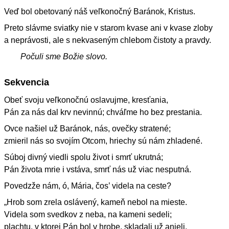
Veď bol obetovaný náš veľkonočný Baránok, Kristus.
Preto slávme sviatky nie v starom kvase ani v kvase zloby
a neprávosti, ale s nekvaseným chlebom čistoty a pravdy.
Počuli sme Božie slovo.
Sekvencia
Obeť svoju veľkonočnú oslavujme, kresťania,
Pán za nás dal krv nevinnú; chváľme ho bez prestania.
Ovce našiel už Baránok, nás, ovečky stratené;
zmieril nás so svojím Otcom, hriechy sú nám zhladené.
Súboj divný viedli spolu život i smrť ukrutná;
Pán života mrie i vstáva, smrť nás už viac nesputná.
Povedzže nám, ó, Mária, čos’ videla na ceste?
„Hrob som zrela oslávený, kameň nebol na mieste.
Videla som svedkov z neba, na kameni sedeli;
plachtu, v ktorej Pán bol v hrobe, skladali už anjeli.