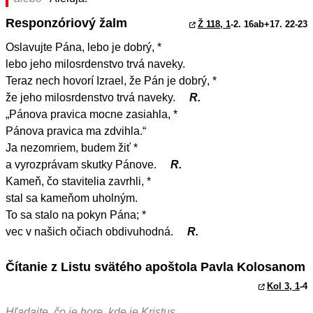
Responzóriový žalm
Ž 118, 1
-2. 16ab+17. 22-23
Oslavujte Pána, lebo je dobrý, *
lebo jeho milosrdenstvo trvá naveky.
Teraz nech hovorí Izrael, že Pán je dobrý, *
že jeho milosrdenstvo trvá naveky.
R.
„Pánova pravica mocne zasiahla, *
Pánova pravica ma zdvihla.“
Ja nezomriem, budem žiť *
a vyrozprávam skutky Pánove.
R.
Kameň, čo stavitelia zavrhli, *
stal sa kameňom uholným.
To sa stalo na pokyn Pána; *
vec v našich očiach obdivuhodná.
R.
Čítanie z Listu svätého apoštola Pavla Kolosanom
Kol 3, 1
-4
Hľadajte, čo je hore, kde je Kristus