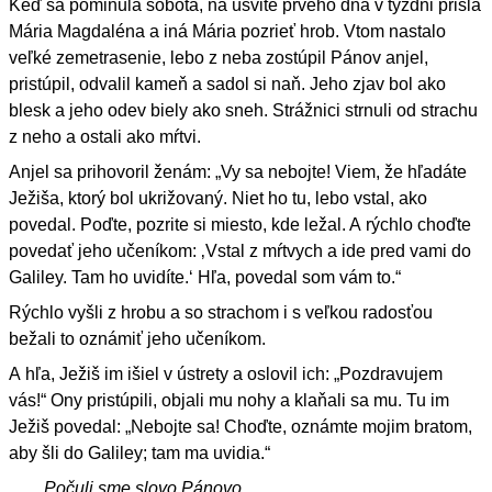
Keď sa pominula sobota, na úsvite prvého dňa v týždni prišla
Mária Magdaléna a iná Mária pozrieť hrob. Vtom nastalo
veľké zemetrasenie, lebo z neba zostúpil Pánov anjel,
pristúpil, odvalil kameň a sadol si naň. Jeho zjav bol ako
blesk a jeho odev biely ako sneh. Strážnici strnuli od strachu
z neho a ostali ako mŕtvi.
Anjel sa prihovoril ženám: „Vy sa nebojte! Viem, že hľadáte
Ježiša, ktorý bol ukrižovaný. Niet ho tu, lebo vstal, ako
povedal. Poďte, pozrite si miesto, kde ležal. A rýchlo choďte
povedať jeho učeníkom: ‚Vstal z mŕtvych a ide pred vami do
Galiley. Tam ho uvidíte.‘ Hľa, povedal som vám to.“
Rýchlo vyšli z hrobu a so strachom i s veľkou radosťou
bežali to oznámiť jeho učeníkom.
A hľa, Ježiš im išiel v ústrety a oslovil ich: „Pozdravujem
vás!“ Ony pristúpili, objali mu nohy a klaňali sa mu. Tu im
Ježiš povedal: „Nebojte sa! Choďte, oznámte mojim bratom,
aby šli do Galiley; tam ma uvidia.“
Počuli sme slovo Pánovo.