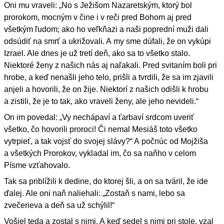
Oni mu vraveli: „No s Ježišom Nazaretským, ktorý bol
prorokom, mocným v čine i v reči pred Bohom aj pred
všetkým ľudom; ako ho veľkňazi a naši poprední muži dali
odsúdiť na smrť a ukrižovali. A my sme dúfali, že on vykúpi
Izrael. Ale dnes je už tretí deň, ako sa to všetko stalo.
Niektoré ženy z našich nás aj naľakali. Pred svitaním boli pri
hrobe, a keď nenašli jeho telo, prišli a tvrdili, že sa im zjavili
anjeli a hovorili, že on žije. Niektorí z našich odišli k hrobu
a zistili, že je to tak, ako vraveli ženy, ale jeho nevideli.“
On im povedal: „Vy nechápaví a ťarbaví srdcom uveriť
všetko, čo hovorili proroci! Či nemal Mesiáš toto všetko
vytrpieť, a tak vojsť do svojej slávy?“ A počnúc od Mojžiša
a všetkých Prorokov, vykladal im, čo sa naňho v celom
Písme vzťahovalo.
Tak sa priblížili k dedine, do ktorej šli, a on sa tváril, že ide
ďalej. Ale oni naň naliehali: „Zostaň s nami, lebo sa
zvečerieva a deň sa už schýlil!“
Vošiel teda a zostal s nimi. A keď sedel s nimi pri stole, vzal