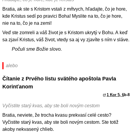
Bratia, ak ste s Kristom vstali z mŕtvych, hľadajte, čo je hore,
kde Kristus sedí po pravici Boha! Myslite na to, čo je hore,
nie na to, čo je na zemi!
Veď ste zomreli a váš život je s Kristom ukrytý v Bohu. A keď
sa zjaví Kristus, váš život, vtedy sa aj vy zjavíte s ním v sláve.
Počuli sme Božie slovo.
alebo
Čítanie z Prvého listu svätého apoštola Pavla
Korinťanom
1 Kor 5, 6
b-8
Vyčistite starý kvas, aby ste boli novým cestom
Bratia, neviete, že trocha kvasu prekvasí celé cesto?
Vyčistite starý kvas, aby ste boli novým cestom. Ste totiž
akoby nekvasený chlieb.