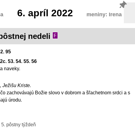
6.
apríl 2022
da
meniny: Irena
 pôstnej nedeli
F
2. 95
2c. 53. 54. 55. 56
va naveky.
, Ježišu Kriste.
, čo zachovávajú Božie slovo v dobrom a šľachetnom srdci a s
šajú úrodu.
 5. pôstny týždeň