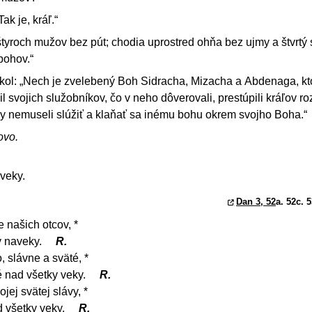
ak je, kráľ.“
štyroch mužov bez pút; chodia uprostred ohňa bez ujmy a štvrtý 
bohov.“
ol: „Nech je zvelebený Boh Sidracha, Mizacha a Abdenaga, kto
l svojich služobníkov, čo v neho dôverovali, prestúpili kráľov r
aby nemuseli slúžiť a klaňať sa inému bohu okrem svojho Boha.“
ovo.
aveky.
Dan 3, 52
a. 52c. 5
 našich otcov, *
ý naveky.
R.
, slávne a sväté, *
 nad všetky veky.
R.
jej svätej slávy, *
d všetky veky.
R.