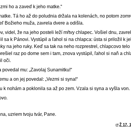
ezmi ho a zaveď k jeho matke.“
matke. Tá ho až do poludnia držala na kolenách, no potom zomre
teľ Božieho muža, zavrela dvere a odišla.
, videl, že na jeho posteli leží mŕtvy chlapec. Vošiel dnu, zavr
 sa k Pánovi. Vystúpil a ľahol si na chlapca: ústa si priložil k j
uky na jeho ruky. Keď sa tak na neho rozprestrel, chlapcovo telo
prešiel raz po dome sem i tam, znova vystúpil, ľahol si naň a ch
l oči.
a povedal mu: „Zavolaj Sunamitku!“
nemu a on jej povedal: „Vezmi si syna!“
mu k nohám a poklonila sa až po zem. Vzala si syna a vyšla von.
ovo.
na, uzriem tvoju tvár, Pane.
Ž 17, 