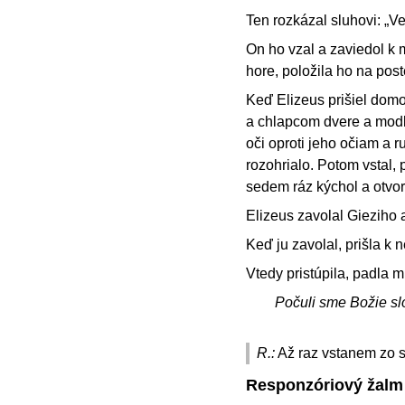
Ten rozkázal sluhovi: „V
On ho vzal a zaviedol k 
hore, položila ho na pos
Keď Elizeus prišiel domov
a chlapcom dvere a modlil
oči oproti jeho očiam a r
rozohrialo. Potom vstal, 
sedem ráz kýchol a otvori
Elizeus zavolal Gieziho 
Keď ju zavolal, prišla k 
Vtedy pristúpila, padla 
Počuli sme Božie sl
R.:
Až raz vstanem zo s
Responzóriový žalm