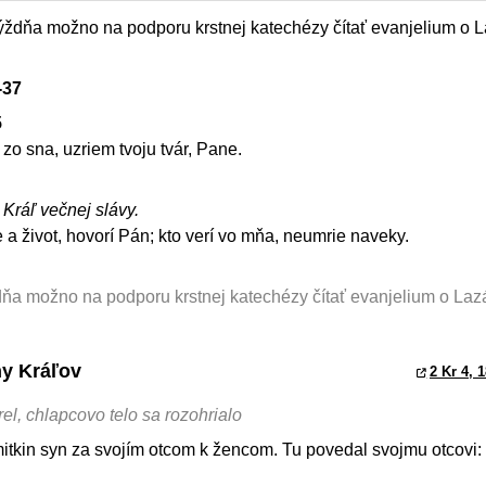
ýždňa možno na podporu krstnej katechézy čítať evanjelium o L
-37
5
zo sna, uzriem tvoju tvár, Pane.
, Kráľ večnej slávy.
 a život, hovorí Pán; kto verí vo mňa, neumrie naveky.
ňa možno na podporu krstnej katechézy čítať evanjelium o Lazár
hy Kráľov
2 Kr 4, 
el, chlapcovo telo sa rozohrialo
mitkin syn za svojím otcom k žencom. Tu povedal svojmu otcovi: