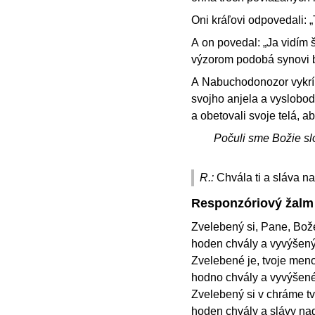
Oni kráľovi odpovedali: „T
A on povedal: „Ja vidím 
výzorom podobá synovi 
A Nabuchodonozor vykrík
svojho anjela a vyslobodi
a obetovali svoje telá, 
Počuli sme Božie sl
R.:
Chvála ti a sláva n
Responzóriový žalm
Zvelebený si, Pane, Bože
hoden chvály a vyvýšen
Zvelebené je, tvoje meno
hodno chvály a vyvýšené
Zvelebený si v chráme tvo
hoden chvály a slávy na