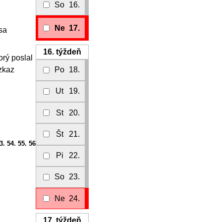
So
16.
Ne
17.
sa
16.
týždeň
rý poslal
Po
18.
ozkaz
Ut
19.
St
20.
Št
21.
3. 54. 55. 56
Pi
22.
So
23.
Ne
24.
17.
týždeň