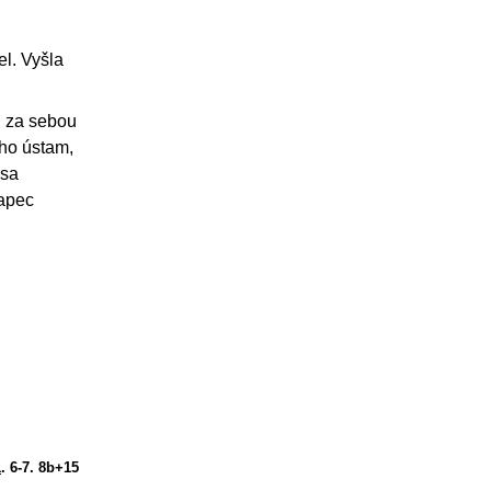
l. Vyšla
el za sebou
eho ústam,
 sa
lapec
1
. 6-7. 8b+15