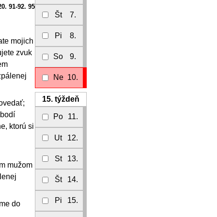
20. 91-92. 95
Št
7.
Pi
8.
ate mojich
ujete zvuk
So
9.
zem
zpálenej
Ne
10.
15.
týždeň
ovedať;
obodí
Po
11.
e, ktorú si
Ut
12.
St
13.
jším mužom
lenej
Št
14.
Pi
15.
sme do