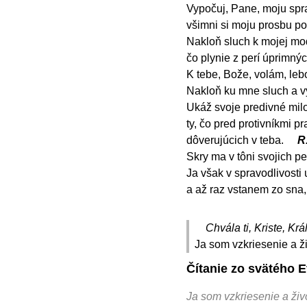
Vypočuj, Pane, moju spra
všimni si moju prosbu po
Nakloň sluch k mojej mod
čo plynie z perí úprimný
K tebe, Bože, volám, lebo
Nakloň ku mne sluch a v
Ukáž svoje predivné milo
ty, čo pred protivníkmi p
dôverujúcich v teba.
R
Skry ma v tôni svojich per
Ja však v spravodlivosti 
a až raz vstanem zo sna
Chvála ti, Kriste, Krá
Ja som vzkriesenie a ži
Čítanie zo svätého E
Ja som vzkriesenie a živ