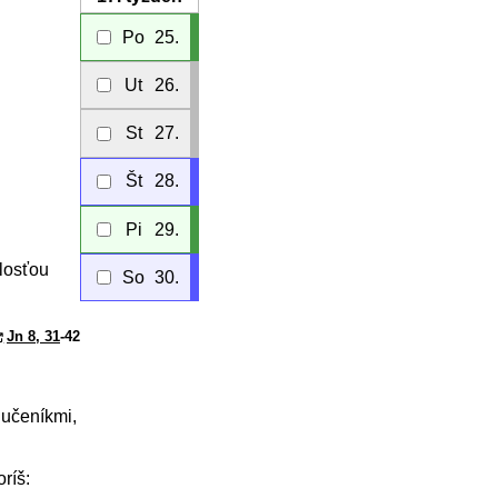
Po
25.
Ut
26.
St
27.
Št
28.
Pi
29.
alosťou
So
30.
Jn 8, 31
-42
 učeníkmi,
ríš: