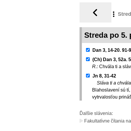
Stre
Streda po 5.
Dan 3, 14-20. 91-9
(Ch) Dan 3, 52a. 5
R.:
Chvála ti a slá
Jn 8, 31-42
Sláva ti a chvála
Blahoslavení sú tí
vytrvalosťou priná
Ďalšie slávenia:
Fakultatívne čítania na