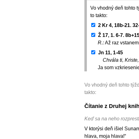
Vo vhodný deň tohto t
to takto:
2 Kr 4, 18b-21. 32
Ž 17, 1. 6-7. 8b+1
R.:
Až raz vstanem 
Jn 11, 1-45
Chvála ti, Kriste
Ja som vzkriesenie
Vo vhodný deň tohto týžd
takto:
Čítanie z Druhej kni
Keď sa na neho rozprestr
V ktorýsi deň išiel Suna
hlava, moja hlava!“