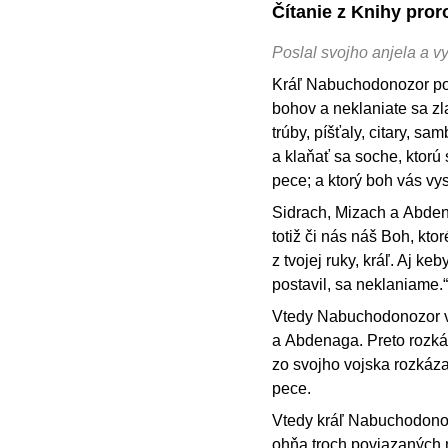
Čítanie z Knihy pror
Poslal svojho anjela a v
Kráľ Nabuchodonozor pov
bohov a neklaniate sa zl
trúby, píšťaly, citary, s
a klaňať sa soche, ktorú
pece; a ktorý boh vás vy
Sidrach, Mizach a Abde
totiž či nás náš Boh, kt
z tvojej ruky, kráľ. Aj ke
postavil, sa neklaniame.“
Vtedy Nabuchodonozor vz
a Abdenaga. Preto rozkáz
zo svojho vojska rozkáza
pece.
Vtedy kráľ Nabuchodonoz
ohňa troch poviazaných