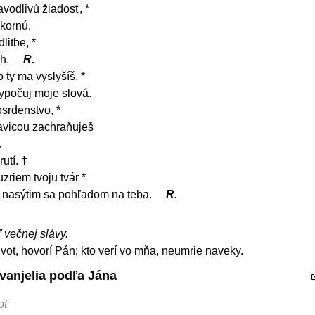
vodlivú žiadosť, *
kornú.
litbe, *
ch.
R.
 ty ma vyslyšíš. *
ypočuj moje slová.
srdenstvo, *
ravicou zachraňuješ
.
utí. †
uzriem tvoju tvár *
, nasýtim sa pohľadom na teba.
R.
ľ večnej slávy.
vot, hovorí Pán; kto verí vo mňa, neumrie naveky.
vanjelia podľa Jána
ot