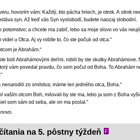
veru, hovorím vám: Každý, kto pácha hriech, je otrok. A otrok n
stáva syn. Až keď vás Syn vyslobodí, budete naozaj slobodní.
 potomstvo; a chcete ma zabiť, lebo sa moje slovo vo vás neuj
idel u Otca. Aj vy robíte to, čo ste počuli od otca.“
otcom je Abrahám.“
ste boli Abrahámovými deťmi, robili by ste skutky Abrahámove.
ktorý vám povedal pravdu, čo som počul od Boha. To Abrahám ne
.“
 nenarodili zo smilstva; máme len jedného otca, Boha.“
bol vaším otcom Boh, milovali by ste ma, lebo ja som z Boha vyši
iel som sám od seba, ale on ma poslal.“
ánovo.
čítania na 5. pôstny týždeň
F