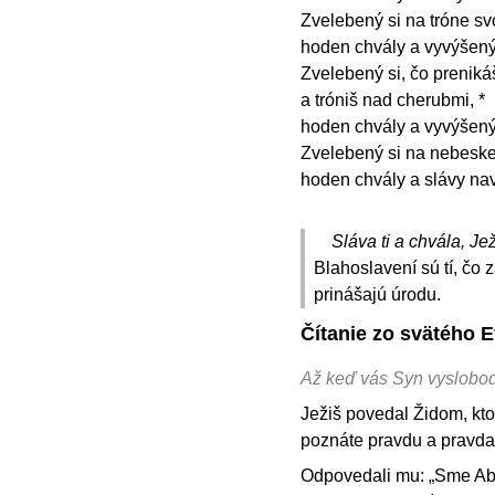
Zvelebený si na tróne svo
hoden chvály a vyvýšený
Zvelebený si, čo preniká
a tróniš nad cherubmi, *
hoden chvály a vyvýšen
Zvelebený si na nebeskej
hoden chvály a slávy na
Sláva ti a chvála, Jež
Blahoslavení sú tí, čo
prinášajú úrodu.
Čítanie zo svätého E
Až keď vás Syn vyslobod
Ježiš povedal Židom, kto
poznáte pravdu a pravda 
Odpovedali mu: „Sme Abr