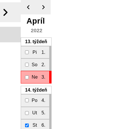
Apríl
2022
13.
týždeň
Pi
1.
So
2.
Ne
3.
14.
týždeň
Po
4.
Ut
5.
St
6.