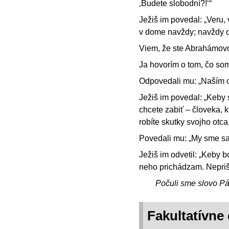
‚Budete slobodní?!‘“
Ježiš im povedal: „Veru, 
v dome navždy; navždy o
Viem, že ste Abrahámovo
Ja hovorím o tom, čo som v
Odpovedali mu: „Naším 
Ježiš im povedal: „Keby 
chcete zabiť – človeka, 
robíte skutky svojho otca
Povedali mu: „My sme sa
Ježiš im odvetil: „Keby 
neho prichádzam. Nepriš
Počuli sme slovo P
Fakultatívne 