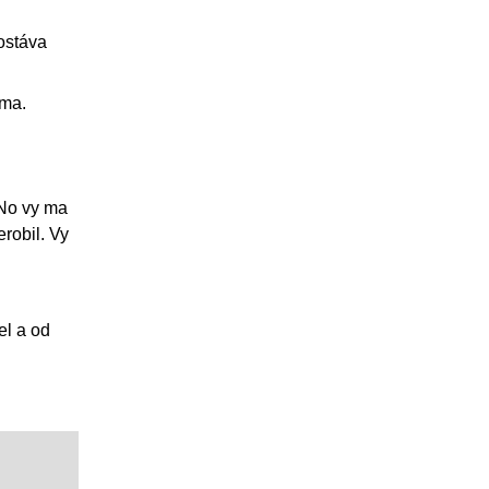
eostáva
íma.
 No vy ma
robil. Vy
el a od