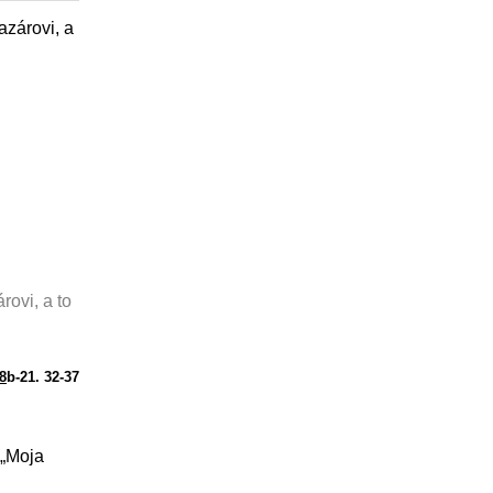
azárovi, a
ovi, a to
18
b-21. 32-37
 „Moja