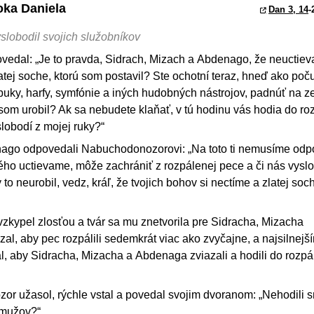
oka Daniela
Dan 3, 14
-
yslobodil svojich služobníkov
edal: „Je to pravda, Sidrach, Mizach a Abdenago, že neuctiev
atej soche, ktorú som postavil? Ste ochotní teraz, hneď ako poč
ambuky, harfy, symfónie a iných hudobných nástrojov, padnúť na 
 som urobil? Ak sa nebudete klaňať, v tú hodinu vás hodia do ro
slobodí z mojej ruky?“
nago odpovedali Nabuchodonozorovi: „Na toto ti nemusíme odp
orého uctievame, môže zachrániť z rozpálenej pece a či nás vysl
by to neurobil, vedz, kráľ, že tvojich bohov si nectíme a zlatej soch
kypel zlosťou a tvár sa mu znetvorila pre Sidracha, Mizacha
al, aby pec rozpálili sedemkrát viac ako zvyčajne, a najsilne
l, aby Sidracha, Mizacha a Abdenaga zviazali a hodili do rozpá
or užasol, rýchle vstal a povedal svojim dvoranom: „Nehodili 
 mužov?“