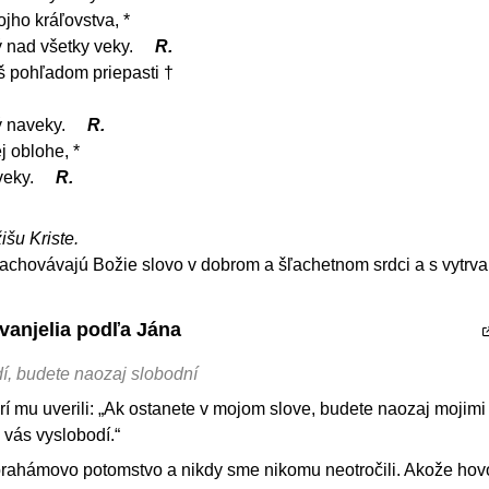
jho kráľovstva, *
 nad všetky veky.
R.
š pohľadom priepasti †
ý naveky.
R.
 oblohe, *
veky.
R.
išu Kriste.
 zachovávajú Božie slovo v dobrom a šľachetnom srdci a s vytrv
vanjelia podľa Jána
í, budete naozaj slobodní
rí mu uverili: „Ak ostanete v mojom slove, budete naozaj mojimi
vás vyslobodí.“
ahámovo potomstvo a nikdy sme nikomu neotročili. Akože hovo