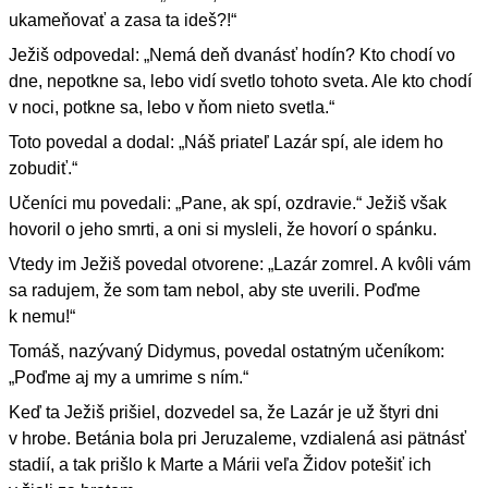
ukameňovať a zasa ta ideš?!“
Ježiš odpovedal: „Nemá deň dvanásť hodín? Kto chodí vo
dne, nepotkne sa, lebo vidí svetlo tohoto sveta. Ale kto chodí
v noci, potkne sa, lebo v ňom nieto svetla.“
Toto povedal a dodal: „Náš priateľ Lazár spí, ale idem ho
zobudiť.“
Učeníci mu povedali: „Pane, ak spí, ozdravie.“ Ježiš však
hovoril o jeho smrti, a oni si mysleli, že hovorí o spánku.
Vtedy im Ježiš povedal otvorene: „Lazár zomrel. A kvôli vám
sa radujem, že som tam nebol, aby ste uverili. Poďme
k nemu!“
Tomáš, nazývaný Didymus, povedal ostatným učeníkom:
„Poďme aj my a umrime s ním.“
Keď ta Ježiš prišiel, dozvedel sa, že Lazár je už štyri dni
v hrobe. Betánia bola pri Jeruzaleme, vzdialená asi pätnásť
stadií, a tak prišlo k Marte a Márii veľa Židov potešiť ich