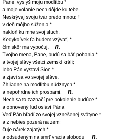
Pane, vyslyš moju modlitbu *
a moje volanie nech dôjde ku tebe.
Neskrývaj svoju tvár predo mnou; †
v deň môjho súženia *
nakloň ku mne svoj sluch.
Kedykoľvek ťa budem vzývať, *
čím skôr ma vypočuj.
R.
Tvojho mena, Pane, budú sa báť pohania *
a tvojej slávy všetci zemskí králi;
lebo Pán vystaví Sion *
a zjaví sa vo svojej sláve.
Zhliadne na modlitbu núdznych *
a nepohrdne ich prosbami.
R.
Nech sa to zaznačí pre pokolenie budúce *
a obnovený ľud oslávi Pána.
Veď Pán hľadí zo svojej vznešenej svätyne *
a z nebies pozerá na zem;
čuje nárek zajatých *
a odsúdeným na smrť vracia slobodu.
R.