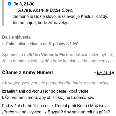
Jn 8, 21-30
Sláva ti, Kriste, ty Božie Slovo.
Semeno je Božie slovo, rozsievač je Kristus. Každý,
kto ho nájde, bude žiť naveky.
Ďalšie slávenia:
Fakultatívne čítania na 5. pôstny týždeň
Spomienka
svätého Vincenta Ferrera, kňaza
, môže byť tak,
že sa namiesto kolekty dňa berie kolekta z jeho spomienky.
Čítanie z Knihy Numeri
Nm 21, 4
-9
Ak sa pohryzený pozrie na medeného hada, ostane nažive
Izraeliti tiahli od vrchu Hor po ceste, ktorá vedie
k Červenému moru, aby obišli krajinu Edomčanov.
Ľud začal chabnúť na ceste. Reptal proti Bohu i Mojžišovi:
„Prečo ste nás vyviedli z Egypta? Aby sme umreli na púšti?