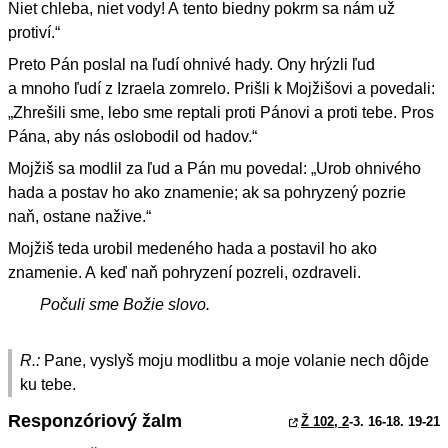
Niet chleba, niet vody! A tento biedny pokrm sa nám už
protiví.“
Preto Pán poslal na ľudí ohnivé hady. Ony hrýzli ľud
a mnoho ľudí z Izraela zomrelo. Prišli k Mojžišovi a povedali:
„Zhrešili sme, lebo sme reptali proti Pánovi a proti tebe. Pros
Pána, aby nás oslobodil od hadov.“
Mojžiš sa modlil za ľud a Pán mu povedal: „Urob ohnivého
hada a postav ho ako znamenie; ak sa pohryzený pozrie
naň, ostane nažive.“
Mojžiš teda urobil medeného hada a postavil ho ako
znamenie. A keď naň pohryzení pozreli, ozdraveli.
Počuli sme Božie slovo.
R.:
Pane, vyslyš moju modlitbu a moje volanie nech dôjde
ku tebe.
Responzóriový žalm
Ž 102, 2
-3. 16-18. 19-21