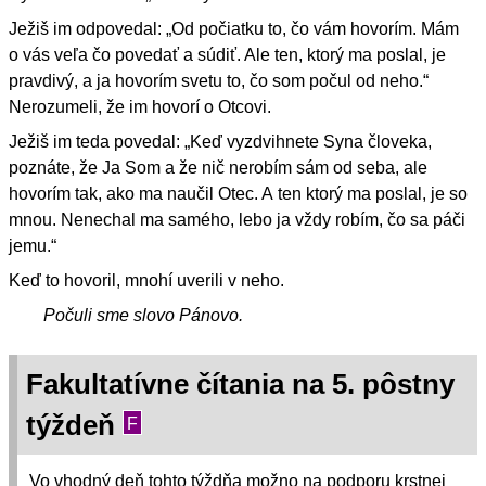
Ježiš im odpovedal: „Od počiatku to, čo vám hovorím. Mám
o vás veľa čo povedať a súdiť. Ale ten, ktorý ma poslal, je
pravdivý, a ja hovorím svetu to, čo som počul od neho.“
Nerozumeli, že im hovorí o Otcovi.
Ježiš im teda povedal: „Keď vyzdvihnete Syna človeka,
poznáte, že Ja Som a že nič nerobím sám od seba, ale
hovorím tak, ako ma naučil Otec. A ten ktorý ma poslal, je so
mnou. Nenechal ma samého, lebo ja vždy robím, čo sa páči
jemu.“
Keď to hovoril, mnohí uverili v neho.
Počuli sme slovo Pánovo.
Fakultatívne čítania na 5. pôstny
týždeň
F
Vo vhodný deň tohto týždňa možno na podporu krstnej