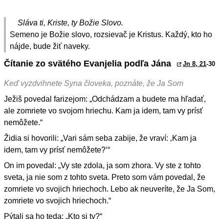
Sláva ti, Kriste, ty Božie Slovo.
Semeno je Božie slovo, rozsievač je Kristus. Každý, kto ho
nájde, bude žiť naveky.
Čítanie zo svätého Evanjelia podľa Jána
Jn 8, 21
-30
Keď vyzdvihnete Syna človeka, poznáte, že Ja Som
Ježiš povedal farizejom: „Odchádzam a budete ma hľadať,
ale zomriete vo svojom hriechu. Kam ja idem, tam vy prísť
nemôžete.“
Židia si hovorili: „Vari sám seba zabije, že vraví: ‚Kam ja
idem, tam vy prísť nemôžete?‘“
On im povedal: „Vy ste zdola, ja som zhora. Vy ste z tohto
sveta, ja nie som z tohto sveta. Preto som vám povedal, že
zomriete vo svojich hriechoch. Lebo ak neuveríte, že Ja Som,
zomriete vo svojich hriechoch.“
Pýtali sa ho teda: „Kto si ty?“