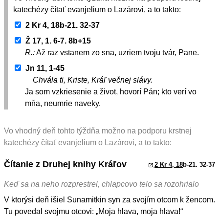
katechézy čítať evanjelium o Lazárovi, a to takto:
2 Kr 4, 18b-21. 32-37
Ž 17, 1. 6-7. 8b+15
R.:
Až raz vstanem zo sna, uzriem tvoju tvár, Pane.
Jn 11, 1-45
Chvála ti, Kriste, Kráľ večnej slávy.
Ja som vzkriesenie a život, hovorí Pán; kto verí vo
mňa, neumrie naveky.
Vo vhodný deň tohto týždňa možno na podporu krstnej
katechézy čítať evanjelium o Lazárovi, a to takto:
Čítanie z Druhej knihy Kráľov
2 Kr 4, 18
b-21. 32-37
Keď sa na neho rozprestrel, chlapcovo telo sa rozohrialo
V ktorýsi deň išiel Sunamitkin syn za svojím otcom k žencom.
Tu povedal svojmu otcovi: „Moja hlava, moja hlava!“