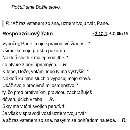
Počuli sme Božie slovo.
R.:
Až raz vstanem zo sna, uzriem tvoju tvár, Pane.
Responzóriový žalm
Ž 17, 1
. 6-7. 8b+15
Vypočuj, Pane, moju spravodlivú žiadosť, *
všimni si moju prosbu pokornú.
Nakloň sluch k mojej modlitbe, *
čo plynie z perí úprimných.
R.
K tebe, Bože, volám, lebo ty ma vyslyšíš. *
Nakloň ku mne sluch a vypočuj moje slová.
Ukáž svoje predivné milosrdenstvo, *
ty, čo pred protivníkmi pravicou zachraňuješ
dôverujúcich v teba.
R.
Skry ma v tôni svojich perutí. †
Ja však v spravodlivosti uzriem tvoju tvár *
a až raz vstanem zo sna, nasýtim sa pohľadom na teba.
R.