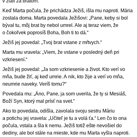
v žiali za bratom.
Keď Marta počula, že prichádza Ježiš, išla mu naproti. Mária
zostala doma. Marta povedala Ježišovi: „Pane, keby si bol
býval tu, môj brat by nebol umrel. Ale aj teraz viem, že
o čokoľvek poprosíš Boha, Boh ti to dá.“
Ježiš jej povedal: „Tvoj brat vstane z mŕtvych.“
Marta mu vravela: „Viem, že vstane v posledný deň pri
vzkriesení.“
Ježiš jej povedal: „Ja som vzkriesenie a život. Kto verí vo
mňa, bude žiť, aj keď umrie. A nik, kto žije a verí vo mňa,
neumrie naveky. Veríš tomu?“
Povedala mu: „Áno, Pane, ja som uverila, že ty si Mesiáš,
Boží Syn, ktorý mal prísť na svet.“
Ako to povedala, odišla, zavolala svoju sestru Máriu
a potichu jej vravela: „Učiteľ je tu a volá ťa.“ Len čo to ona
počula, vstala a šla k nemu. Ježiš totiž ešte nevošiel do
dediny, ale bol stále na mieste, kde mu Marta vyšla naproti.