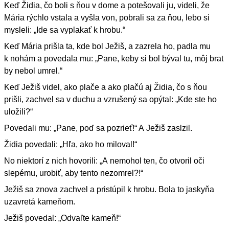
Keď Židia, čo boli s ňou v dome a potešovali ju, videli, že
Mária rýchlo vstala a vyšla von, pobrali sa za ňou, lebo si
mysleli: „Ide sa vyplakať k hrobu.“
Keď Mária prišla ta, kde bol Ježiš, a zazrela ho, padla mu
k nohám a povedala mu: „Pane, keby si bol býval tu, môj brat
by nebol umrel.“
Keď Ježiš videl, ako plače a ako plačú aj Židia, čo s ňou
prišli, zachvel sa v duchu a vzrušený sa opýtal: „Kde ste ho
uložili?“
Povedali mu: „Pane, poď sa pozrieť!“ A Ježiš zaslzil.
Židia povedali: „Hľa, ako ho miloval!“
No niektorí z nich hovorili: „A nemohol ten, čo otvoril oči
slepému, urobiť, aby tento nezomrel?!“
Ježiš sa znova zachvel a pristúpil k hrobu. Bola to jaskyňa
uzavretá kameňom.
Ježiš povedal: „Odvaľte kameň!“