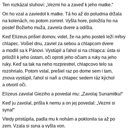
Ten rozkázal sluhovi: „Vezmi ho a zaveď k jeho matke.“
On ho vzal a zaviedol k matke. Tá ho až do poludnia držala
na kolenách, no potom zomrel. Vyšla hore, položila ho na
posteľ Božieho muža, zavrela dvere a odišla.
Keď Elizeus prišiel domov, videl, že na jeho posteli leží mŕtvy
chlapec. Vošiel dnu, zavrel za sebou a chlapcom dvere
a modlil sa k Pánovi. Vystúpil a ľahol si na chlapca: ústa si
priložil k jeho ústam, oči oproti jeho očiam a ruky na jeho
ruky. Keď sa tak na neho rozprestrel, chlapcovo telo sa
rozohrialo. Potom vstal, prešiel raz po dome sem i tam,
znova vystúpil, ľahol si naň a chlapec sedem ráz kýchol
a otvoril oči.
Elizeus zavolal Gieziho a povedal mu: „Zavolaj Sunamitku!“
Keď ju zavolal, prišla k nemu a on jej povedal: „Vezmi si
syna!“
Vtedy pristúpila, padla mu k nohám a poklonila sa až po
zem. Vzala si syna a vyšla von.