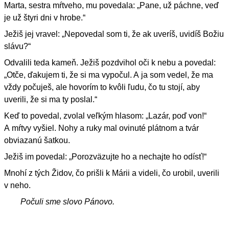
Marta, sestra mŕtveho, mu povedala: „Pane, už páchne, veď
je už štyri dni v hrobe.“
Ježiš jej vravel: „Nepovedal som ti, že ak uveríš, uvidíš Božiu
slávu?“
Odvalili teda kameň. Ježiš pozdvihol oči k nebu a povedal:
„Otče, ďakujem ti, že si ma vypočul. A ja som vedel, že ma
vždy počuješ, ale hovorím to kvôli ľudu, čo tu stojí, aby
uverili, že si ma ty poslal.“
Keď to povedal, zvolal veľkým hlasom: „Lazár, poď von!“
A mŕtvy vyšiel. Nohy a ruky mal ovinuté plátnom a tvár
obviazanú šatkou.
Ježiš im povedal: „Porozväzujte ho a nechajte ho odísť!“
Mnohí z tých Židov, čo prišli k Márii a videli, čo urobil, uverili
v neho.
Počuli sme slovo Pánovo.