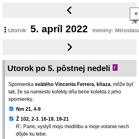
5.
apríl 2022
Utorok
meniny: Miroslav
Utorok po 5. pôstnej nedeli
F
Spomienka
svätého Vincenta Ferrera, kňaza
, môže byť
tak, že sa namiesto kolekty dňa berie kolekta z jeho
spomienky.
Nm 21, 4-9
Ž 102, 2-3. 16-18. 19-21
R.:
Pane, vyslyš moju modlitbu a moje volanie nech
dôjde ku tebe.