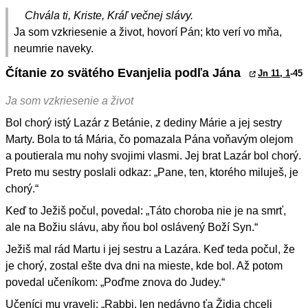
Chvála ti, Kriste, Kráľ večnej slávy.
Ja som vzkriesenie a život, hovorí Pán; kto verí vo mňa,
neumrie naveky.
Čítanie zo svätého Evanjelia podľa Jána
Jn 11, 1
-45
Ja som vzkriesenie a život
Bol chorý istý Lazár z Betánie, z dediny Márie a jej sestry
Marty. Bola to tá Mária, čo pomazala Pána voňavým olejom
a poutierala mu nohy svojimi vlasmi. Jej brat Lazár bol chorý.
Preto mu sestry poslali odkaz: „Pane, ten, ktorého miluješ, je
chorý.“
Keď to Ježiš počul, povedal: „Táto choroba nie je na smrť,
ale na Božiu slávu, aby ňou bol oslávený Boží Syn.“
Ježiš mal rád Martu i jej sestru a Lazára. Keď teda počul, že
je chorý, zostal ešte dva dni na mieste, kde bol. Až potom
povedal učeníkom: „Poďme znova do Judey.“
Učeníci mu vraveli: „Rabbi, len nedávno ťa Židia chceli