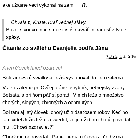
aké úžasné veci vykonal na zemi.
R.
Chvála ti, Kriste, Kráľ večnej slávy.
Bože, stvor vo mne srdce čisté; navráť mi radosť z tvojej
spásy.
Čítanie zo svätého Evanjelia podľa Jána
Jn 5, 1
-3. 5-16
A ten človek hneď ozdravel
Boli židovské sviatky a Ježiš vystupoval do Jeruzalema.
V Jeruzaleme pri Ovčej bráne je rybník, hebrejsky zvaný
Betsata, a pri ňom päť stĺporadí. V nich ležalo množstvo
chorých, slepých, chromých a ochrnutých.
Bol tam aj istý človek, chorý už tridsaťosem rokov. Keď ho
tam videl Ježiš ležať a zvedel, že je už dlho chorý, povedal
mu: „Chceš ozdravieť?“
Chorý mu odpovedal: „Pane, nemám človeka, čo by ma