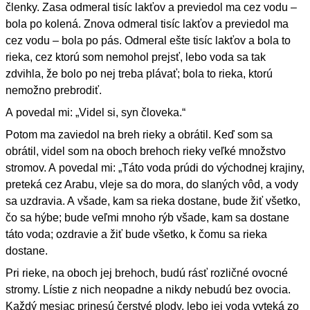
členky. Zasa odmeral tisíc lakťov a previedol ma cez vodu –
bola po kolená. Znova odmeral tisíc lakťov a previedol ma
cez vodu – bola po pás. Odmeral ešte tisíc lakťov a bola to
rieka, cez ktorú som nemohol prejsť, lebo voda sa tak
zdvihla, že bolo po nej treba plávať; bola to rieka, ktorú
nemožno prebrodiť.
A povedal mi: „Videl si, syn človeka.“
Potom ma zaviedol na breh rieky a obrátil. Keď som sa
obrátil, videl som na oboch brehoch rieky veľké množstvo
stromov. A povedal mi: „Táto voda prúdi do východnej krajiny,
preteká cez Arabu, vleje sa do mora, do slaných vôd, a vody
sa uzdravia. A všade, kam sa rieka dostane, bude žiť všetko,
čo sa hýbe; bude veľmi mnoho rýb všade, kam sa dostane
táto voda; ozdravie a žiť bude všetko, k čomu sa rieka
dostane.
Pri rieke, na oboch jej brehoch, budú rásť rozličné ovocné
stromy. Lístie z nich neopadne a nikdy nebudú bez ovocia.
Každý mesiac prinesú čerstvé plody, lebo jej voda vyteká zo