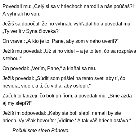
Povedali mu: „Celý si sa v hriechoch narodil a nás poúčaš?!“
A vyhnali ho von.
Ježiš sa dopočul, že ho vyhnali, vyhľadal ho a povedal mu:
„Ty veríš v Syna človeka?“
On vravel: „A kto je to, Pane, aby som v neho uveril?“
Ježiš mu povedal: „Už si ho videl – a je to ten, čo sa rozpráva
s tebou.“
On povedal: „Verím, Pane,“ a klaňal sa mu.
Ježiš povedal: „Súdiť som prišiel na tento svet: aby tí, čo
nevidia, videli, a tí, čo vidia, aby oslepli.“
Začuli to farizeji, čo boli pri ňom, a povedali mu: „Sme azda
aj my slepí?!“
Ježiš im odpovedal: „Keby ste boli slepí, nemali by ste
hriech. Vy však hovoríte: ‚Vidíme.‘ A tak váš hriech ostáva.“
Počuli sme slovo Pánovo.