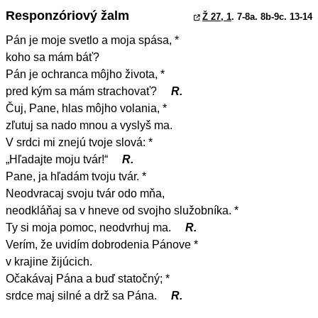
Responzóriový žalm
Ž 27, 1
. 7-8a. 8b-9c. 13-14
Pán je moje svetlo a moja spása, *
koho sa mám báť?
Pán je ochranca môjho života, *
pred kým sa mám strachovať?
R.
Čuj, Pane, hlas môjho volania, *
zľutuj sa nado mnou a vyslyš ma.
V srdci mi znejú tvoje slová: *
„Hľadajte moju tvár!“
R.
Pane, ja hľadám tvoju tvár. *
Neodvracaj svoju tvár odo mňa,
neodkláňaj sa v hneve od svojho služobníka. *
Ty si moja pomoc, neodvrhuj ma.
R.
Verím, že uvidím dobrodenia Pánove *
v krajine žijúcich.
Očakávaj Pána a buď statočný; *
srdce maj silné a drž sa Pána.
R.