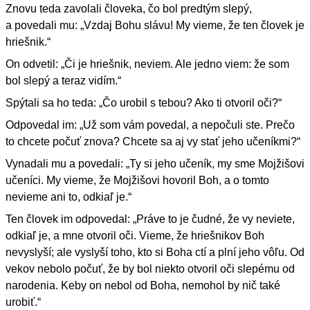
Znovu teda zavolali človeka, čo bol predtým slepý,
a povedali mu: „Vzdaj Bohu slávu! My vieme, že ten človek je
hriešnik.“
On odvetil: „Či je hriešnik, neviem. Ale jedno viem: že som
bol slepý a teraz vidím.“
Spýtali sa ho teda: „Čo urobil s tebou? Ako ti otvoril oči?“
Odpovedal im: „Už som vám povedal, a nepočuli ste. Prečo
to chcete počuť znova? Chcete sa aj vy stať jeho učeníkmi?“
Vynadali mu a povedali: „Ty si jeho učeník, my sme Mojžišovi
učeníci. My vieme, že Mojžišovi hovoril Boh, a o tomto
nevieme ani to, odkiaľ je.“
Ten človek im odpovedal: „Práve to je čudné, že vy neviete,
odkiaľ je, a mne otvoril oči. Vieme, že hriešnikov Boh
nevyslyší; ale vyslyší toho, kto si Boha ctí a plní jeho vôľu. Od
vekov nebolo počuť, že by bol niekto otvoril oči slepému od
narodenia. Keby on nebol od Boha, nemohol by nič také
urobiť.“