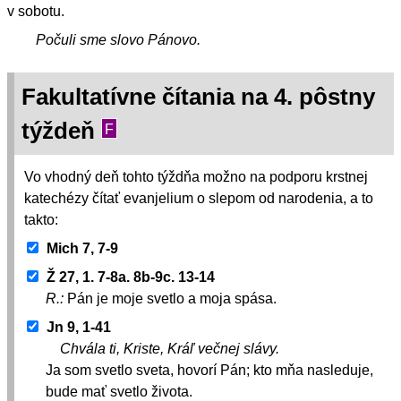
v sobotu.
Počuli sme slovo Pánovo.
Fakultatívne čítania na 4. pôstny
týždeň
F
Vo vhodný deň tohto týždňa možno na podporu krstnej
katechézy čítať evanjelium o slepom od narodenia, a to
takto:
Mich 7, 7-9
Ž 27, 1. 7-8a. 8b-9c. 13-14
R.:
Pán je moje svetlo a moja spása.
Jn 9, 1-41
Chvála ti, Kriste, Kráľ večnej slávy.
Ja som svetlo sveta, hovorí Pán; kto mňa nasleduje,
bude mať svetlo života.