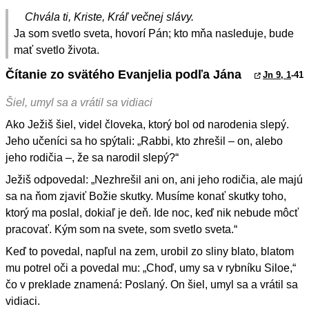
Chvála ti, Kriste, Kráľ večnej slávy.
Ja som svetlo sveta, hovorí Pán; kto mňa nasleduje, bude
mať svetlo života.
Čítanie zo svätého Evanjelia podľa Jána
Jn 9, 1
-41
Šiel, umyl sa a vrátil sa vidiaci
Ako Ježiš šiel, videl človeka, ktorý bol od narodenia slepý.
Jeho učeníci sa ho spýtali: „Rabbi, kto zhrešil – on, alebo
jeho rodičia –, že sa narodil slepý?“
Ježiš odpovedal: „Nezhrešil ani on, ani jeho rodičia, ale majú
sa na ňom zjaviť Božie skutky. Musíme konať skutky toho,
ktorý ma poslal, dokiaľ je deň. Ide noc, keď nik nebude môcť
pracovať. Kým som na svete, som svetlo sveta.“
Keď to povedal, napľul na zem, urobil zo sliny blato, blatom
mu potrel oči a povedal mu: „Choď, umy sa v rybníku Siloe,“
čo v preklade znamená: Poslaný. On šiel, umyl sa a vrátil sa
vidiaci.