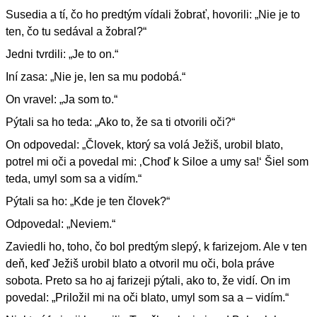
Susedia a tí, čo ho predtým vídali žobrať, hovorili: „Nie je to
ten, čo tu sedával a žobral?“
Jedni tvrdili: „Je to on.“
Iní zasa: „Nie je, len sa mu podobá.“
On vravel: „Ja som to.“
Pýtali sa ho teda: „Ako to, že sa ti otvorili oči?“
On odpovedal: „Človek, ktorý sa volá Ježiš, urobil blato,
potrel mi oči a povedal mi: ‚Choď k Siloe a umy sa!‘ Šiel som
teda, umyl som sa a vidím.“
Pýtali sa ho: „Kde je ten človek?“
Odpovedal: „Neviem.“
Zaviedli ho, toho, čo bol predtým slepý, k farizejom. Ale v ten
deň, keď Ježiš urobil blato a otvoril mu oči, bola práve
sobota. Preto sa ho aj farizeji pýtali, ako to, že vidí. On im
povedal: „Priložil mi na oči blato, umyl som sa a – vidím.“