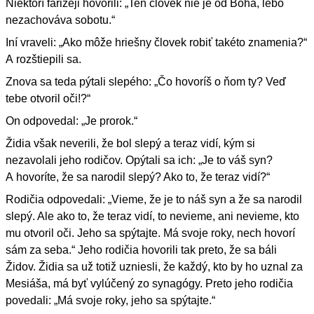
Niektorí farizeji hovorili: „Ten človek nie je od Boha, lebo
nezachováva sobotu.“
Iní vraveli: „Ako môže hriešny človek robiť takéto znamenia?“
A rozštiepili sa.
Znova sa teda pýtali slepého: „Čo hovoríš o ňom ty? Veď
tebe otvoril oči!?“
On odpovedal: „Je prorok.“
Židia však neverili, že bol slepý a teraz vidí, kým si
nezavolali jeho rodičov. Opýtali sa ich: „Je to váš syn?
A hovoríte, že sa narodil slepý? Ako to, že teraz vidí?“
Rodičia odpovedali: „Vieme, že je to náš syn a že sa narodil
slepý. Ale ako to, že teraz vidí, to nevieme, ani nevieme, kto
mu otvoril oči. Jeho sa spýtajte. Má svoje roky, nech hovorí
sám za seba.“ Jeho rodičia hovorili tak preto, že sa báli
Židov. Židia sa už totiž uzniesli, že každý, kto by ho uznal za
Mesiáša, má byť vylúčený zo synagógy. Preto jeho rodičia
povedali: „Má svoje roky, jeho sa spýtajte.“