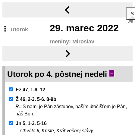
29.
marec 2022
Utorok
meniny: Miroslav
Utorok po 4. pôstnej nedeli
F
Ez 47, 1-9. 12
Ž 46, 2-3. 5-6. 8-9b
R.:
S nami je Pán zástupov, naším útočišťom je Pán,
náš Boh.
Jn 5, 1-3. 5-16
Chvála ti, Kriste, Kráľ večnej slávy.