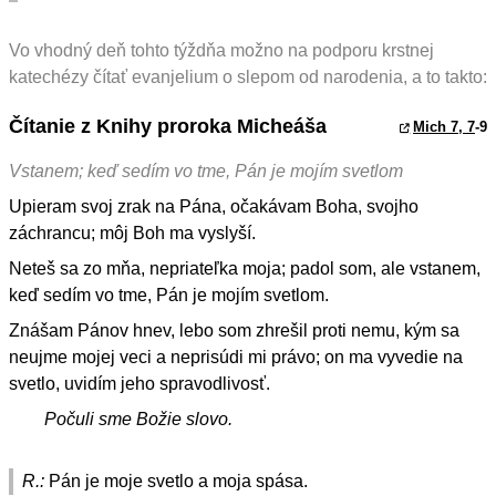
Vo vhodný deň tohto týždňa možno na podporu krstnej
katechézy čítať evanjelium o slepom od narodenia, a to takto:
Čítanie z Knihy proroka Micheáša
Mich 7, 7
-9
Vstanem; keď sedím vo tme, Pán je mojím svetlom
Upieram svoj zrak na Pána, očakávam Boha, svojho
záchrancu; môj Boh ma vyslyší.
Neteš sa zo mňa, nepriateľka moja; padol som, ale vstanem,
keď sedím vo tme, Pán je mojím svetlom.
Znášam Pánov hnev, lebo som zhrešil proti nemu, kým sa
neujme mojej veci a neprisúdi mi právo; on ma vyvedie na
svetlo, uvidím jeho spravodlivosť.
Počuli sme Božie slovo.
R.:
Pán je moje svetlo a moja spása.