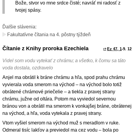
Bože, stvor vo mne srdce čisté; navráť mi radosť z
tvojej spásy.
Ďalšie slávenia:
Fakultatívne čítania na 4. pôstny týždeň
Čítanie z Knihy proroka Ezechiela
Ez 47, 1
-9. 12
Videl som vodu vytekať z chrámu; a všetko, k čomu sa táto
voda dostala, ozdravelo
Anjel ma obrátil k bráne chrámu a hľa, spod prahu chrámu
vyvierala voda smerom na východ – na východ bolo totiž
obrátené chrámové priečelie – a tiekla z pravej strany
chrámu, južne od oltára. Potom ma vyviedol severnou
bránou von a obrátil ma smerom k vonkajšej bráne, obrátenej
na východ, a hľa, voda vytekala z pravej strany.
Vtom vyšiel smerom na východ muž s meradlom v ruke.
Odmeral tisíc lakťov a previedol ma cez vodu – bola po