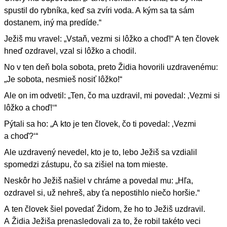
spustil do rybníka, keď sa zvíri voda. A kým sa ta sám
dostanem, iný ma predíde.“
Ježiš mu vravel: „Vstaň, vezmi si lôžko a choď!“ A ten človek
hneď ozdravel, vzal si lôžko a chodil.
No v ten deň bola sobota, preto Židia hovorili uzdravenému:
„Je sobota, nesmieš nosiť lôžko!“
Ale on im odvetil: „Ten, čo ma uzdravil, mi povedal: ‚Vezmi si
lôžko a choď!‘“
Pýtali sa ho: „A kto je ten človek, čo ti povedal: ‚Vezmi
a choď?‘“
Ale uzdravený nevedel, kto je to, lebo Ježiš sa vzdialil
spomedzi zástupu, čo sa zišiel na tom mieste.
Neskôr ho Ježiš našiel v chráme a povedal mu: „Hľa,
ozdravel si, už nehreš, aby ťa nepostihlo niečo horšie.“
A ten človek šiel povedať Židom, že ho to Ježiš uzdravil.
A Židia Ježiša prenasledovali za to, že robil takéto veci