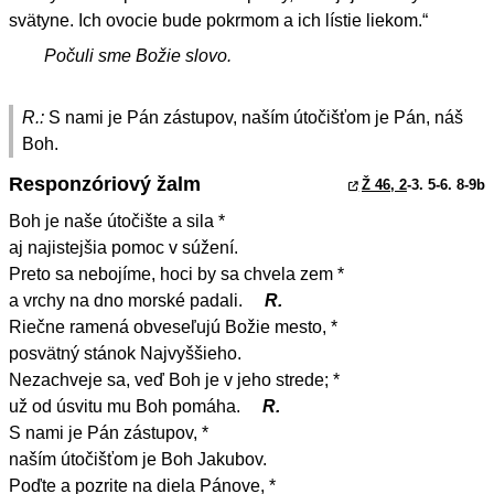
svätyne. Ich ovocie bude pokrmom a ich lístie liekom.“
Počuli sme Božie slovo.
R.:
S nami je Pán zástupov, naším útočišťom je Pán, náš
Boh.
Responzóriový žalm
Ž 46, 2
-3. 5-6. 8-9b
Boh je naše útočište a sila *
aj najistejšia pomoc v súžení.
Preto sa nebojíme, hoci by sa chvela zem *
a vrchy na dno morské padali.
R.
Riečne ramená obveseľujú Božie mesto, *
posvätný stánok Najvyššieho.
Nezachveje sa, veď Boh je v jeho strede; *
už od úsvitu mu Boh pomáha.
R.
S nami je Pán zástupov, *
naším útočišťom je Boh Jakubov.
Poďte a pozrite na diela Pánove, *