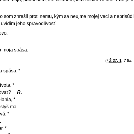
 som zhrešil proti nemu, kým sa neujme mojej veci a neprisúdi
 uvidím jeho spravodlivosť.
ovo.
a moja spása.
Ž 27, 1
. 7-8a.
a spása, *
vota, *
hovať?
R.
lania, *
yslyš ma.
vá: *
.
r. *