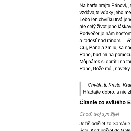
Na harfe hrajte Pánovi, je
vzdávajte vďaky jeho m
Lebo len chvíľku trvá jeh
ale celý život jeho láska
Podvečer je nám hosťom
a radosť nad ránom.
R
Čuj, Pane a zmiluj sa na
Pane, buď mi na pomoci
Môj nárek si obrátil na ta
Pane, Bože môj, naveky 
Chvála ti, Kriste, Krá
Hľadajte dobro, a nie z
Čítanie zo svätého E
Choď, tvoj syn žije!
Ježiš odišiel zo Samárie
úctu. Keď prišiel do Galil