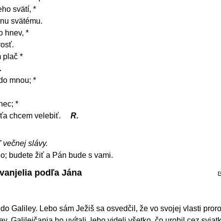
ho svätí, *
enu svätému.
o hnev, *
vosť.
 plač *
.
do mnou; *
.
nec; *
ťa chcem velebiť.
R.
ľ večnej slávy.
lo; budete žiť a Pán bude s vami.
vanjelia podľa Jána
 do Galiley. Lebo sám Ježiš sa osvedčil, že vo svojej vlasti pro
ey, Galilejčania ho uvítali, lebo videli všetko, čo urobil cez sviat