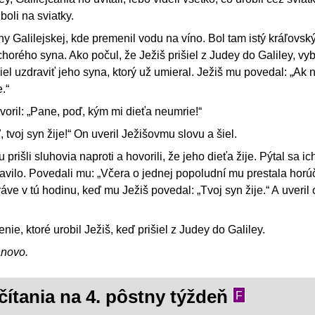
boli na sviatky.
y Galilejskej, kde premenil vodu na víno. Bol tam istý kráľovský
horého syna. Ako počul, že Ježiš prišiel z Judey do Galiley, vyb
iel uzdraviť jeho syna, ktorý už umieral. Ježiš mu povedal: „Ak n
.“
oril: „Pane, poď, kým mi dieťa neumrie!“
tvoj syn žije!“ On uveril Ježišovmu slovu a šiel.
prišli sluhovia naproti a hovorili, že jeho dieťa žije. Pýtal sa ic
avilo. Povedali mu: „Včera o jednej popoludní mu prestala horú
ráve v tú hodinu, keď mu Ježiš povedal: „Tvoj syn žije.“ A uveril 
ie, ktoré urobil Ježiš, keď prišiel z Judey do Galiley.
ánovo.
čítania na 4. pôstny týždeň
F