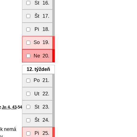
St
16.
Št
17.
Pi
18.
So
19.
Ne
20.
12.
týždeň
Po
21.
Ut
22.
St
23.
Jn 4, 43
-54
Št
24.
rok nemá
Pi
25.
ky