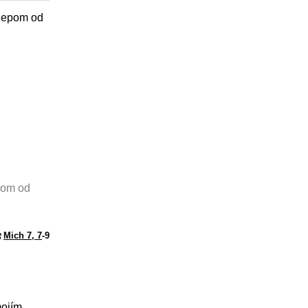
slepom od
pom od
Mich 7, 7
-9
mojím