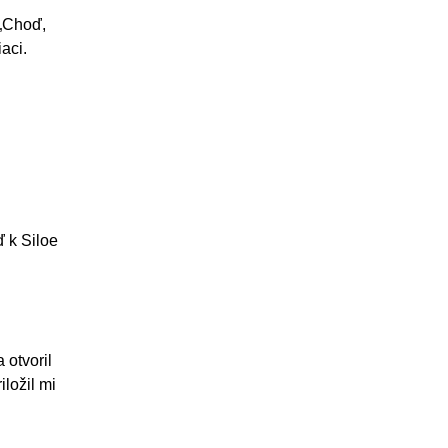
 „Choď,
aci.
ď k Siloe
 otvoril
iložil mi