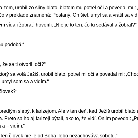
a zem, urobil zo sliny blato, blatom mu potrel oči a povedal mu:
čo v preklade znamená: Poslaný. On šiel, umyl sa a vrátil sa vidi
m vídali žobrať, hovorili: „Nie je to ten, čo tu sedával a žobral?“
 mu podobá.“
 že sa ti otvorili oči?“
orý sa volá Ježiš, urobil blato, potrel mi oči a povedal mi: ‚Cho
, umyl som sa a vidím.“
 človek?“
predtým slepý, k farizejom. Ale v ten deň, keď Ježiš urobil blato a
 Preto sa ho aj farizeji pýtali, ako to, že vidí. On im povedal: „Pr
 a – vidím.“
i: „Ten človek nie je od Boha, lebo nezachováva sobotu.“