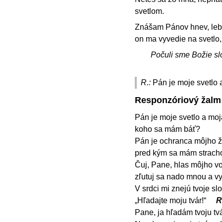
svetlom.
Znášam Pánov hnev, lebo
on ma vyvedie na svetlo,
Počuli sme Božie sl
R.:
Pán je moje svetlo 
Responzóriový žalm
Pán je moje svetlo a moj
koho sa mám báť?
Pán je ochranca môjho ži
pred kým sa mám strac
Čuj, Pane, hlas môjho vo
zľutuj sa nado mnou a v
V srdci mi znejú tvoje slo
„Hľadajte moju tvár!“
R
Pane, ja hľadám tvoju tvá