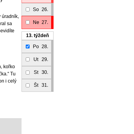
So
26.
 úradník,
Ne
27.
ral sa
evidíte
13.
týždeň
Po
28.
Ut
29.
h, koľko
St
30.
čka.“ Tu
on i celý
Št
31.