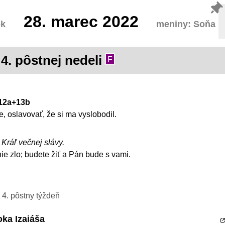
28.
marec 2022
ok
meniny: Soňa
4. pôstnej nedeli
F
1-12a+13b
, oslavovať, že si ma vyslobodil.
, Kráľ večnej slávy.
nie zlo; budete žiť a Pán bude s vami.
 4. pôstny týždeň
oka Izaiáša