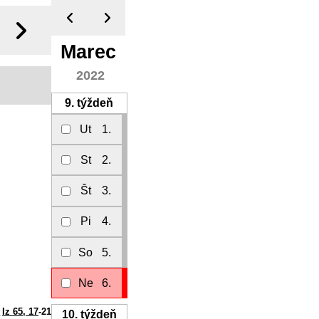
Marec
2022
9.
týždeň
Ut
1.
St
2.
Št
3.
Pi
4.
So
5.
Ne
6.
Iz 65, 17
-21
10.
týždeň