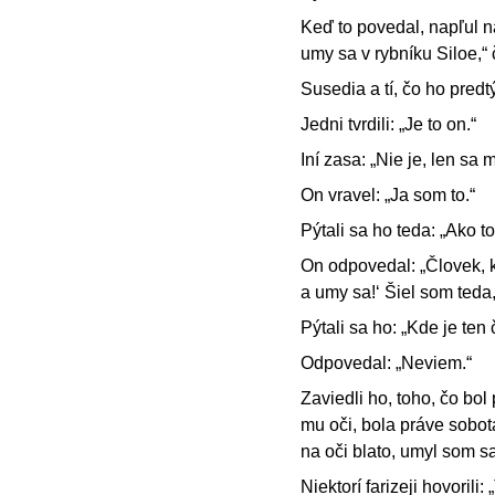
Keď to povedal, napľul n
umy sa v rybníku Siloe,“ 
Susedia a tí, čo ho predtý
Jedni tvrdili: „Je to on.“
Iní zasa: „Nie je, len sa
On vravel: „Ja som to.“
Pýtali sa ho teda: „Ako to,
On odpovedal: „Človek, kt
a umy sa!‘ Šiel som teda
Pýtali sa ho: „Kde je ten
Odpovedal: „Neviem.“
Zaviedli ho, toho, čo bol 
mu oči, bola práve sobota.
na oči blato, umyl som sa
Niektorí farizeji hovoril