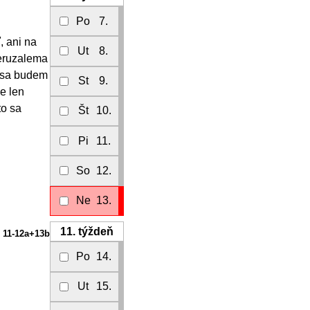
Po
7.
, ani na
Ut
8.
Jeruzalema
ť sa budem
St
9.
e len
to sa
Št
10.
Pi
11.
So
12.
Ne
13.
11.
týždeň
. 11-12a+13b
Po
14.
Ut
15.