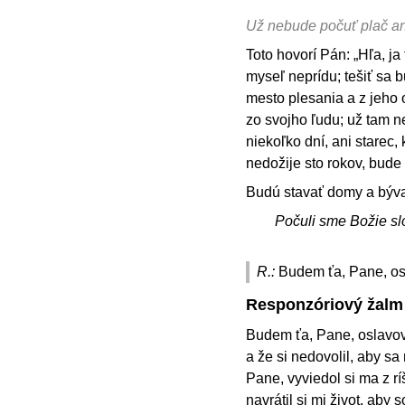
Už nebude počuť plač an
Toto hovorí Pán: „Hľa, j
myseľ neprídu; tešiť sa 
mesto plesania a z jeho
zo svojho ľudu; už tam n
niekoľko dní, ani starec,
nedožije sto rokov, bude 
Budú stavať domy a bývať
Počuli sme Božie sl
R.:
Budem ťa, Pane, osl
Responzóriový žalm
Budem ťa, Pane, oslavova
a že si nedovolil, aby sa
Pane, vyviedol si ma z rí
navrátil si mi život, aby