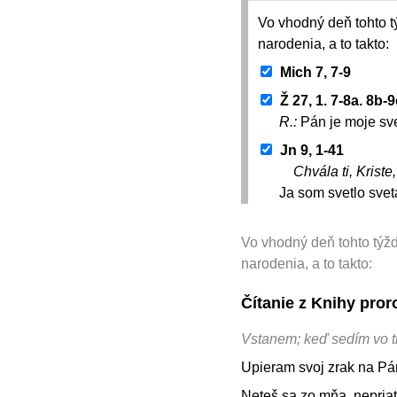
Vo vhodný deň tohto t
narodenia, a to takto:
Mich 7, 7-9
Ž 27, 1. 7-8a. 8b-
R.:
Pán je moje sv
Jn 9, 1-41
Chvála ti, Kriste
Ja som svetlo svet
Vo vhodný deň tohto týž
narodenia, a to takto:
Čítanie z Knihy pro
Vstanem; keď sedím vo t
Upieram svoj zrak na Pá
Neteš sa zo mňa, nepria