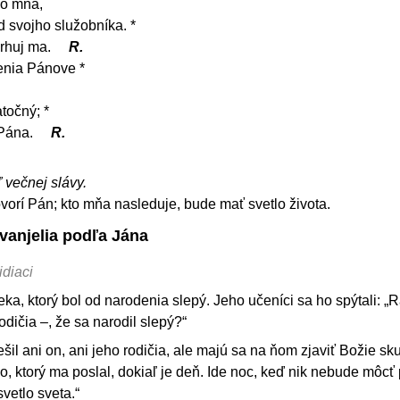
do mňa,
 svojho služobníka. *
rhuj ma.
R.
enia Pánove *
točný; *
 Pána.
R.
ľ večnej slávy.
vorí Pán; kto mňa nasleduje, bude mať svetlo života.
vanjelia podľa Jána
idiaci
veka, ktorý bol od narodenia slepý. Jeho učeníci sa ho spýtali: „R
odičia –, že sa narodil slepý?“
il ani on, ani jeho rodičia, ale majú sa na ňom zjaviť Božie sku
, ktorý ma poslal, dokiaľ je deň. Ide noc, keď nik nebude môcť
vetlo sveta.“