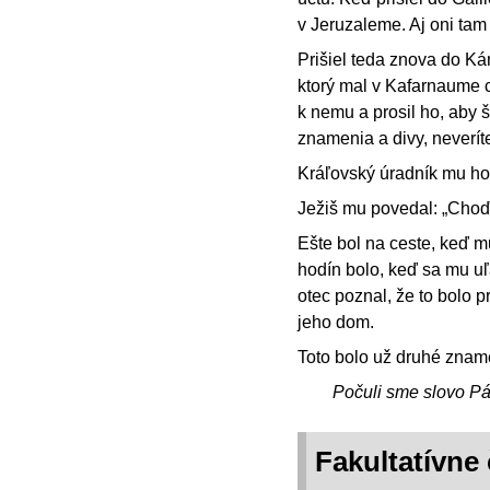
v Jeruzaleme. Aj oni tam 
Prišiel teda znova do Kán
ktorý mal v Kafarnaume c
k nemu a prosil ho, aby š
znamenia a divy, neveríte
Kráľovský úradník mu hov
Ježiš mu povedal: „Choď, 
Ešte bol na ceste, keď mu 
hodín bolo, keď sa mu uľ
otec poznal, že to bolo p
jeho dom.
Toto bolo už druhé znamen
Počuli sme slovo P
Fakultatívne 