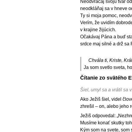
Neodvracaj svoju tvár o
neodkláňaj sa v hneve od
Ty si moja pomoc, neodv
Verím, že uvidím dobrod
v krajine žijúcich.
Očakávaj Pána a buď sta
srdce maj silné a drž sa
Chvála ti, Kriste, Krá
Ja som svetlo sveta, ho
Čítanie zo svätého E
Šiel, umyl sa a vrátil sa v
Ako Ježiš šiel, videl člo
zhrešil – on, alebo jeho r
Ježiš odpovedal: „Nezhreš
Musíme konať skutky toho
Kým som na svete, som s