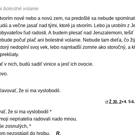
i bolestné volanie
a tvorím nové nebo a novú zem, na predošlé sa nebude spomínať
budú a večne jasať nad tými, ktoré ja stvorím. Lebo ja urobím z 
 obyvateľov ľud radosti. A budem plesať nad Jeruzalemom, teši
ebude počuť plač ani bolestné volanie. Nebude tam dieťa, čo žij
 ktorý nedoplní svoj vek, lebo najmladší zomrie ako storočný, a k
prekliaty.
 v nich, budú sadiť vinice a jesť ich ovocie.
ovo.
avovať, že si ma vyslobodil.
Ž 30, 2
+4. 5-6
ť, že si ma vyslobodil *
 moji nepriatelia radovali nado mnou.
še zosnulých, *
 som nezostúpil do hrobu.
R.