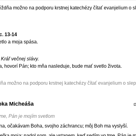
ýždňa možno na podporu krstnej katechézy čítať evanjelium o 
9c. 13-14
etlo a moja spása.
, Kráľ večnej slávy.
a, hovorí Pán; kto mňa nasleduje, bude mať svetlo života.
dňa možno na podporu krstnej katechézy čítať evanjelium o sle
roka Micheáša
me, Pán je mojím svetlom
na, očakávam Boha, svojho záchrancu; môj Boh ma vyslyší.
teľka moja; padol som, ale vstanem, keď sedím vo tme, Pán je 