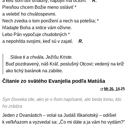
a keď som bol smädný, napojili ma octom.
R.
Piesňou chcem Božie meno osláviť *
a velebiť ho chválospevmi.
Nech zvedia o tom ponížení a nech sa potešia; *
hľadajte Boha a srdce vám oživne.
Lebo Pán vypočuje chudobných *
a nepohŕda svojimi, keď sú v zajatí.
R.
Sláva ti a chvála, Ježišu Kriste.
Buď pozdravený, náš Kráľ, poslušný Otcovi; vedený na kríž
ako tichý baránok na zabitie.
Čítanie zo svätého Evanjelia podľa Matúša
Mt 26, 14
-25
Syn človeka ide, ako je o ňom napísané, ale beda tomu, kto
ho zrádza
Jeden z Dvanástich – volal sa Judáš Iškariotský – odišiel
k veľkňazom a vyzvedal sa: „Čo mi dáte a ja vám ho vydám?“