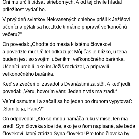
Oni mu určili tridsať strieborných. A od tej chvíle hľadal
príležitosť vydať ho.
V prvý deň sviatkov Nekvasených chlebov prišli k Ježišovi
učeníci a pýtali sa ho: „Kde ti máme pripraviť veľkonočnú
večeru?“
On povedal: „Choďte do mesta k istému človekovi
a povedzte mu: Učiteľ odkazuje: Môj čas je blízko, u teba
budem jesť so svojimi učeníkmi veľkonočného baránka.“
Učeníci urobili, ako im Ježiš rozkázal, a pripravili
veľkonočného baránka.
Keď sa zvečerilo, zasadol s Dvanástimi za stôl. A keď jedli,
povedal: „Veru, hovorím vám: Jeden z vás ma zradí.“
Veľmi osmutneli a začali sa ho jeden po druhom vypytovať:
„Som to ja, Pane?“
On odpovedal: „Kto so mnou namáča ruku v mise, ten ma
zradí. Syn človeka síce ide, ako je o ňom napísané, ale beda
človekovi, ktorý zrádza Syna človeka! Pre toho človeka by