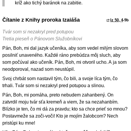
kríž ako tichý baránok na zabitie.
Čítanie z Knihy proroka Izaiáša
Iz 50, 4
-9b
Tvár som si nezakryl pred potupou
Tretia pieseň o Pánovom Služobníkovi
Pán, Boh, mi dal jazyk učeníka, aby som vedel milým slovom
posilniť unaveného. Každé ráno prebúdza môj sluch, aby
som počúval ako učeník. Pán, Boh, mi otvoril ucho. A ja som
neodporoval, nazad som neustúpil.
Svoj chrbát som nastavil tým, čo bili, a svoje líca tým, čo
trhali. Tvár som si nezakryl pred potupou a slinou.
Pán, Boh, mi pomáha, preto nebudem zahanbený. On
zatvrdil moju tvár sťa kremeň a viem, že sa nezahanbím.
Blízko je ten, čo mi dá za pravdu; kto sa chce prieť so mnou?
Postavmeže sa zoči-voči! Kto je mojím žalobcom? Nech
pristúpi ku mne!