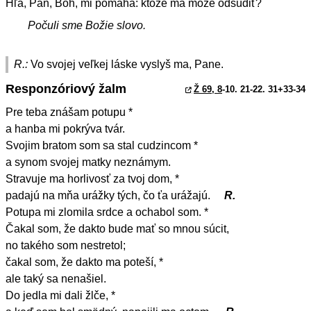
Hľa, Pán, Boh, mi pomáha: ktože ma môže odsúdiť?
Počuli sme Božie slovo.
R.:
Vo svojej veľkej láske vyslyš ma, Pane.
Responzóriový žalm
Ž 69, 8
-10. 21-22. 31+33-34
Pre teba znášam potupu *
a hanba mi pokrýva tvár.
Svojim bratom som sa stal cudzincom *
a synom svojej matky neznámym.
Stravuje ma horlivosť za tvoj dom, *
padajú na mňa urážky tých, čo ťa urážajú.
R.
Potupa mi zlomila srdce a ochabol som. *
Čakal som, že dakto bude mať so mnou súcit,
no takého som nestretol;
čakal som, že dakto ma poteší, *
ale taký sa nenašiel.
Do jedla mi dali žlče, *