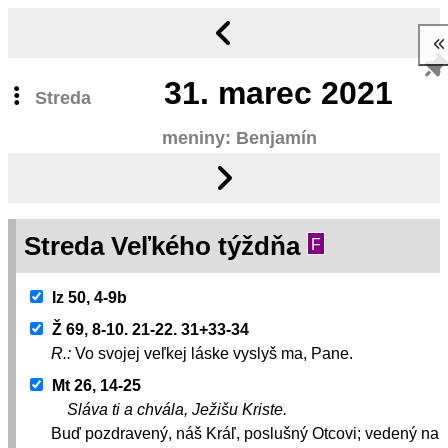
31.
marec 2021
Streda
meniny: Benjamín
Streda Veľkého týždňa
F
Iz 50, 4-9b
Ž 69, 8-10. 21-22. 31+33-34
R.:
Vo svojej veľkej láske vyslyš ma, Pane.
Mt 26, 14-25
Sláva ti a chvála, Ježišu Kriste.
Buď pozdravený, náš Kráľ, poslušný Otcovi; vedený na