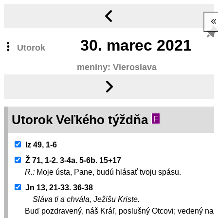
30.
marec 2021
Utorok
meniny: Vieroslava
Utorok Veľkého týždňa
F
Iz 49, 1-6
Ž 71, 1-2. 3-4a. 5-6b. 15+17
R.:
Moje ústa, Pane, budú hlásať tvoju spásu.
Jn 13, 21-33. 36-38
Sláva ti a chvála, Ježišu Kriste.
Buď pozdravený, náš Kráľ, poslušný Otcovi; vedený na