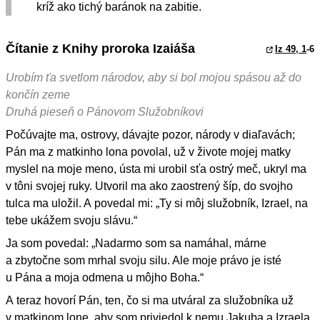
kríž ako tichý baránok na zabitie.
Čítanie z Knihy proroka Izaiáša
Iz 49, 1
-6
Urobím ťa svetlom národov, aby si bol mojou spásou až do
končín zeme
Druhá pieseň o Pánovom Služobníkovi
Počúvajte ma, ostrovy, dávajte pozor, národy v diaľavách;
Pán ma z matkinho lona povolal, už v živote mojej matky
myslel na moje meno, ústa mi urobil sťa ostrý meč, ukryl ma
v tôni svojej ruky. Utvoril ma ako zaostrený šíp, do svojho
tulca ma uložil. A povedal mi: „Ty si môj služobník, Izrael, na
tebe ukážem svoju slávu.“
Ja som povedal: „Nadarmo som sa namáhal, márne
a zbytočne som mrhal svoju silu. Ale moje právo je isté
u Pána a moja odmena u môjho Boha.“
A teraz hovorí Pán, ten, čo si ma utváral za služobníka už
v matkinom lone, aby som priviedol k nemu Jakuba a Izraela