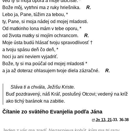
veď ty si moja opora a moje útočište. *
Bože môj, vytrhni ma z ruky hriešnika.
R.
Lebo ja, Pane, túžim za tebou, *
ty, Pane, si moja nádej od mojej mladosti.
Od matkinho lona mám v tebe oporu, *
od života matky si mojím ochrancom.
R.
Moje ústa budú hlásať tvoju spravodlivosť †
a tvoju spásu deň čo deň, *
hoci ju ani neviem vyjadriť.
Bože, ty si ma poúčal od mojej mladosti *
a ja až doteraz ohlasujem tvoje diela zázračné.
R.
Sláva ti a chvála, Ježišu Kriste.
Buď pozdravený, náš Kráľ, poslušný Otcovi; vedený na kríž
ako tichý baránok na zabitie.
Čítanie zo svätého Evanjelia podľa Jána
Jn 13, 21
-33. 36-38
Jeden z vás ma zradí. Nezaspieva kohút, kým ma tri razy