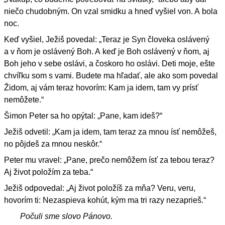
niečo chudobným. On vzal smidku a hneď vyšiel von. A bola
noc.
Keď vyšiel, Ježiš povedal: „Teraz je Syn človeka oslávený
a v ňom je oslávený Boh. A keď je Boh oslávený v ňom, aj
Boh jeho v sebe oslávi, a čoskoro ho oslávi. Deti moje, ešte
chvíľku som s vami. Budete ma hľadať, ale ako som povedal
Židom, aj vám teraz hovorím: Kam ja idem, tam vy prísť
nemôžete.“
Šimon Peter sa ho opýtal: „Pane, kam ideš?“
Ježiš odvetil: „Kam ja idem, tam teraz za mnou ísť nemôžeš,
no pôjdeš za mnou neskôr.“
Peter mu vravel: „Pane, prečo nemôžem ísť za tebou teraz?
Aj život položím za teba.“
Ježiš odpovedal: „Aj život položíš za mňa? Veru, veru,
hovorím ti: Nezaspieva kohút, kým ma tri razy nezaprieš.“
Počuli sme slovo Pánovo.