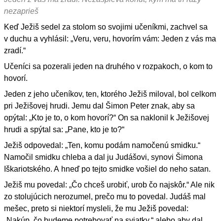
nezaprieš
Keď Ježiš sedel za stolom so svojimi učeníkmi, zachvel sa
v duchu a vyhlásil: „Veru, veru, hovorím vám: Jeden z vás ma
zradí.“
Učeníci sa pozerali jeden na druhého v rozpakoch, o kom to
hovorí.
Jeden z jeho učeníkov, ten, ktorého Ježiš miloval, bol celkom
pri Ježišovej hrudi. Jemu dal Šimon Peter znak, aby sa
opýtal: „Kto je to, o kom hovorí?“ On sa naklonil k Ježišovej
hrudi a spýtal sa: „Pane, kto je to?“
Ježiš odpovedal: „Ten, komu podám namočenú smidku.“
Namočil smidku chleba a dal ju Judášovi, synovi Šimona
Iškariotského. A hneď po tejto smidke vošiel do neho satan.
Ježiš mu povedal: „Čo chceš urobiť, urob čo najskôr.“ Ale nik
zo stolujúcich nerozumel, prečo mu to povedal. Judáš mal
mešec, preto si niektorí mysleli, že mu Ježiš povedal:
„Nakúp, čo budeme potrebovať na sviatky,“ alebo aby dal