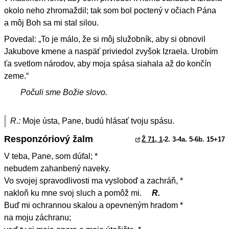
okolo neho zhromaždil; tak som bol poctený v očiach Pána
a môj Boh sa mi stal silou.
Povedal: „To je málo, že si môj služobník, aby si obnovil
Jakubove kmene a naspäť priviedol zvyšok Izraela. Urobím
ťa svetlom národov, aby moja spása siahala až do končín
zeme.“
Počuli sme Božie slovo.
R.:
Moje ústa, Pane, budú hlásať tvoju spásu.
Responzóriový žalm
Ž 71, 1
-2. 3-4a. 5-6b. 15+17
V teba, Pane, som dúfal; *
nebudem zahanbený naveky.
Vo svojej spravodlivosti ma vysloboď a zachráň, *
nakloň ku mne svoj sluch a pomôž mi.
R.
Buď mi ochrannou skalou a opevneným hradom *
na moju záchranu;