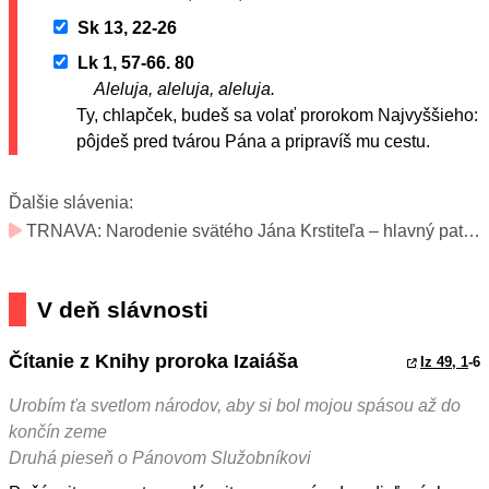
Sk 13, 22-26
Lk 1, 57-66. 80
Aleluja, aleluja, aleluja.
Ty, chlapček, budeš sa volať prorokom Najvyššieho:
pôjdeš pred tvárou Pána a pripravíš mu cestu.
Ďalšie slávenia:
TRNAVA: Narodenie svätého Jána Krstiteľa – hlavný patrón diecézy a titul katedrály (slávnosť)
V deň slávnosti
Čítanie z Knihy proroka Izaiáša
Iz 49, 1
-6
Urobím ťa svetlom národov, aby si bol mojou spásou až do
končín zeme
Druhá pieseň o Pánovom Služobníkovi