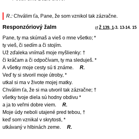
R.:
Chválim ťa, Pane, že som vznikol tak zázračne.
Responzóriový žalm
Ž 139, 1
-3. 13-14. 15
Pane, ty ma skúmaš a vieš o mne všetko; *
ty vieš, či sedím a či stojím.
Už zďaleka vnímaš moje myšlienky: †
či kráčam a či odpočívam, ty ma sleduješ. *
A všetky moje cesty sú ti známe.
R.
Veď ty si stvoril moje útroby, *
utkal si ma v živote mojej matky.
Chválim ťa, že si ma utvoril tak zázračne; †
všetky tvoje diela sú hodny obdivu *
a ja to veľmi dobre viem.
R.
Moje údy neboli utajené pred tebou, †
keď som vznikal v skrytosti, *
utkávaný v hlbinách zeme.
R.