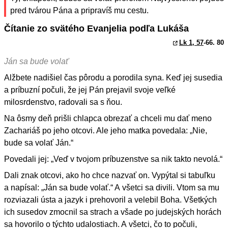
pred tvárou Pána a pripravíš mu cestu.
Čítanie zo svätého Evanjelia podľa Lukáša
Lk 1, 57
-66. 80
Ján sa bude volať
Alžbete nadišiel čas pôrodu a porodila syna. Keď jej susedia
a príbuzní počuli, že jej Pán prejavil svoje veľké
milosrdenstvo, radovali sa s ňou.
Na ôsmy deň prišli chlapca obrezať a chceli mu dať meno
Zachariáš po jeho otcovi. Ale jeho matka povedala: „Nie,
bude sa volať Ján.“
Povedali jej: „Veď v tvojom príbuzenstve sa nik takto nevolá.“
Dali znak otcovi, ako ho chce nazvať on. Vypýtal si tabuľku
a napísal: „Ján sa bude volať.“ A všetci sa divili. Vtom sa mu
rozviazali ústa a jazyk i prehovoril a velebil Boha. Všetkých
ich susedov zmocnil sa strach a všade po judejských horách
sa hovorilo o týchto udalostiach. A všetci, čo to počuli,