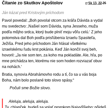
Čítanie zo Skutkov Apoštolov
Sk 13, 22
-26
Ján kázal pred Kristovým príchodom
Pavol povedal: „Boh povolal otcom za kráľa Dávida a vydal
mu svedectvo: ‚Našiel som Dávida, syna Jesseho, muža
podľa môjho srdca, ktorý bude plniť moju vôľu celú.‘ Z jeho
potomstva dal Boh podľa prisľúbenia Izraelu Spasiteľa,
Ježiša. Pred jeho príchodom Ján hlásal všetkému
izraelskému ľudu krst pokánia. Keď Ján končil svoj beh,
hovoril: „Ja nie som ten, za koho ma pokladáte. Ale, hľa, po
mne prichádza ten, ktorému nie som hoden rozviazať obuv
na nohách.‘
Bratia, synovia Abrahámovho rodu a tí, čo sa u vás boja
Boha, nám bolo poslané toto slovo spásy.“
Počuli sme Božie slovo.
Aleluja, aleluja, aleluja.
Ty, chlapček, budeš sa volať prorokom Najvyššieho: pôjdeš