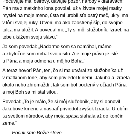
Počúvajte ma, ostrovy, dávajte pozor, národy v diaľavách;
Pán ma z matkinho lona povolal, už v živote mojej matky
myslel na moje meno, ústa mi urobil sťa ostrý meč, ukryl ma
v tôni svojej ruky. Utvoril ma ako zaostrený šíp, do svojho
tulca ma uložil. A povedal mi: „Ty si môj služobník, Izrael, na
tebe ukážem svoju slávu.“
Ja som povedal: „Nadarmo som sa namáhal, márne
a zbytočne som mrhal svoju silu. Ale moje právo je isté
u Pána a moja odmena u môjho Boha.“
A teraz hovorí Pán, ten, čo si ma utváral za služobníka už
v matkinom lone, aby som priviedol k nemu Jakuba a Izraela
okolo neho zhromaždil; tak som bol poctený v očiach Pána
a môj Boh sa mi stal silou.
Povedal: „To je málo, že si môj služobník, aby si obnovil
Jakubove kmene a naspäť priviedol zvyšok Izraela. Urobím
ťa svetlom národov, aby moja spása siahala až do končín
zeme.“
Počuli sme Božie slovo.