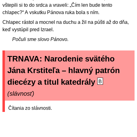
vštepili si to do srdca a vraveli: „Čím len bude tento
chlapec?“ A vskutku Pánova ruka bola s ním.
Chlapec rástol a mocnel na duchu a žil na púšti až do dňa,
keď vystúpil pred Izrael.
Počuli sme slovo Pánovo.
TRNAVA: Narodenie svätého
Jána Krstiteľa – hlavný patrón
diecézy a titul katedrály
B
(slávnosť)
Čítania zo slávnosti.