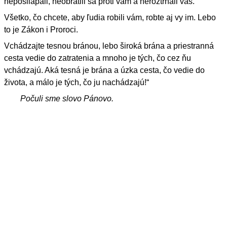
nepošliapali, neobrátili sa proti vám a neroztrhali vás.
Všetko, čo chcete, aby ľudia robili vám, robte aj vy im. Lebo
to je Zákon i Proroci.
Vchádzajte tesnou bránou, lebo široká brána a priestranná
cesta vedie do zatratenia a mnoho je tých, čo cez ňu
vchádzajú. Aká tesná je brána a úzka cesta, čo vedie do
života, a málo je tých, čo ju nachádzajú!“
Počuli sme slovo Pánovo.