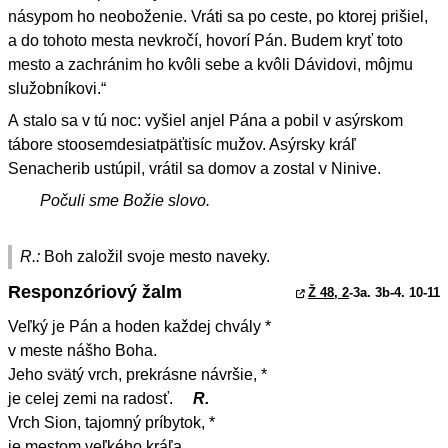
násypom ho neoboženie. Vráti sa po ceste, po ktorej prišiel,
a do tohoto mesta nevkročí, hovorí Pán. Budem kryť toto
mesto a zachránim ho kvôli sebe a kvôli Dávidovi, môjmu
služobníkovi.“
A stalo sa v tú noc: vyšiel anjel Pána a pobil v asýrskom
tábore stoosemdesiatpäťtisíc mužov. Asýrsky kráľ
Senacherib ustúpil, vrátil sa domov a zostal v Ninive.
Počuli sme Božie slovo.
R.:
Boh založil svoje mesto naveky.
Responzóriový žalm
Ž 48, 2
-3a. 3b-4. 10-11
Veľký je Pán a hoden každej chvály *
v meste nášho Boha.
Jeho svätý vrch, prekrásne návršie, *
je celej zemi na radosť.
R.
Vrch Sion, tajomný príbytok, *
je mestom veľkého kráľa.