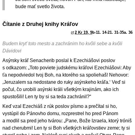
bude mať svetlo života.
Čítanie z Druhej knihy Kráľov
2 Kr 19, 9
b-11. 14-21. 31-35a. 36
Budem kryť toto mesto a zachránim ho kvôli sebe a kvôli
Dávidovi
Asýrsky kráľ Senacherib poslal k Ezechiášovi poslov
s odkazom: „Toto poviete judskému kráľovi Ezechiášovi: Aby
ťa nepodviedol tvoj Boh, na ktorého sa spoliehaš! Nehovor:
‚Jeruzalem sa nedostane do ruky asýrskeho kráľa.‘ Veď si
počul, čo urobili asýrski králi všetkým krajinám, ako ich
spustošili! Len ty by si sa teda zachránil?“
Keď vzal Ezechiáš z rúk poslov písmo a prečítal si ho,
vystúpil do Pánovho domu, rozprestrel ho pred Pánom
a modlil sa pred jeho tvárou: „Pane, Bože Izraela, ktorý tróniš
nad cherubmi! Len ty si Boh všetkých kráľovstiev zeme; ty si