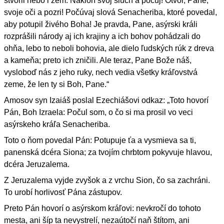
stvoril nebo i zem. Nakloň svoj sluch a počuj! Otvor, Pane,
svoje oči a pozri! Počúvaj slová Senacheriba, ktoré povedal,
aby potupil živého Boha! Je pravda, Pane, asýrski králi
rozprášili národy aj ich krajiny a ich bohov pohádzali do
ohňa, lebo to neboli bohovia, ale dielo ľudských rúk z dreva
a kameňa; preto ich zničili. Ale teraz, Pane Bože náš,
vysloboď nás z jeho ruky, nech vedia všetky kráľovstvá
zeme, že len ty si Boh, Pane.“
Amosov syn Izaiáš poslal Ezechiášovi odkaz: „Toto hovorí
Pán, Boh Izraela: Počul som, o čo si ma prosil vo veci
asýrskeho kráľa Senacheriba.
Toto o ňom povedal Pán: Potupuje ťa a vysmieva sa ti,
panenská dcéra Siona; za tvojím chrbtom pokyvuje hlavou,
dcéra Jeruzalema.
Z Jeruzalema vyjde zvyšok a z vrchu Sion, čo sa zachráni.
To urobí horlivosť Pána zástupov.
Preto Pán hovorí o asýrskom kráľovi: nevkročí do tohoto
mesta, ani šíp ta nevystrelí, nezaútočí naň štítom, ani