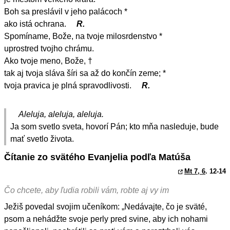
Boh sa preslávil v jeho palácoch *
ako istá ochrana.
R.
Spomíname, Bože, na tvoje milosrdenstvo *
uprostred tvojho chrámu.
Ako tvoje meno, Bože, †
tak aj tvoja sláva šíri sa až do končín zeme; *
tvoja pravica je plná spravodlivosti.
R.
Aleluja, aleluja, aleluja.
Ja som svetlo sveta, hovorí Pán; kto mňa nasleduje, bude
mať svetlo života.
Čítanie zo svätého Evanjelia podľa Matúša
Mt 7, 6
. 12-14
Čo chcete, aby ľudia robili vám, robte aj vy im
Ježiš povedal svojim učeníkom: „Nedávajte, čo je sväté,
psom a nehádžte svoje perly pred svine, aby ich nohami