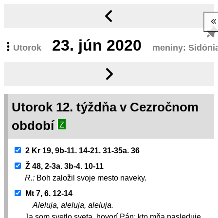
23.
jún 2020
Utorok
meniny: Sidóni
Utorok 12. týždňa v Cezročnom
období
Z
2 Kr 19, 9b-11. 14-21. 31-35a. 36
Ž 48, 2-3a. 3b-4. 10-11
R.:
Boh založil svoje mesto naveky.
Mt 7, 6. 12-14
Aleluja, aleluja, aleluja.
Ja som svetlo sveta, hovorí Pán; kto mňa nasleduje,