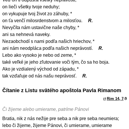
on lieči všetky tvoje neduhy;
on vykupuje tvoj život zo záhuby, *
on ťa venčí milosrdenstvom a milosťou.
R.
Nevyčíta nám ustavične naše chyby, *
ani sa nehnevá naveky.
Nezaobchodí s nami podľa našich hriechov, *
ani nám neodpláca podľa našich neprávostí.
R.
Lebo ako vysoko je nebo od zeme, *
také veľké je jeho zľutovanie voči tým, čo sa ho boja.
Ako je vzdialený východ od západu, *
tak vzďaľuje od nás našu neprávosť.
R.
Čítanie z Listu svätého apoštola Pavla Rimanom
Rim 14, 7
-9
Či žijeme alebo umierame, patríme Pánovi
Bratia, nik z nás nežije pre seba a nik pre seba neumiera;
lebo či žijeme, žijeme Pánovi, či umierame, umierame