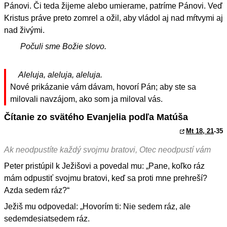
Pánovi. Či teda žijeme alebo umierame, patríme Pánovi. Veď
Kristus práve preto zomrel a ožil, aby vládol aj nad mŕtvymi aj
nad živými.
Počuli sme Božie slovo.
Aleluja, aleluja, aleluja.
Nové prikázanie vám dávam, hovorí Pán; aby ste sa
milovali navzájom, ako som ja miloval vás.
Čítanie zo svätého Evanjelia podľa Matúša
Mt 18, 21
-35
Ak neodpustíte každý svojmu bratovi, Otec neodpustí vám
Peter pristúpil k Ježišovi a povedal mu: „Pane, koľko ráz
mám odpustiť svojmu bratovi, keď sa proti mne prehreší?
Azda sedem ráz?“
Ježiš mu odpovedal: „Hovorím ti: Nie sedem ráz, ale
sedemdesiatsedem ráz.