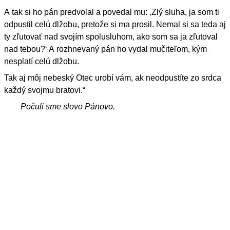
A tak si ho pán predvolal a povedal mu: ‚Zlý sluha, ja som ti
odpustil celú dlžobu, pretože si ma prosil. Nemal si sa teda aj
ty zľutovať nad svojím spolusluhom, ako som sa ja zľutoval
nad tebou?‘ A rozhnevaný pán ho vydal mučiteľom, kým
nesplatí celú dlžobu.
Tak aj môj nebeský Otec urobí vám, ak neodpustíte zo srdca
každý svojmu bratovi.“
Počuli sme slovo Pánovo.