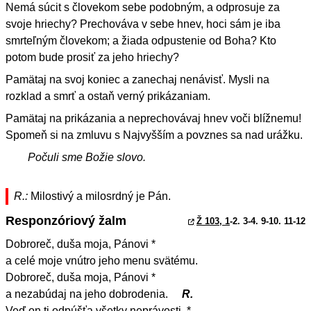
Nemá súcit s človekom sebe podobným, a odprosuje za
svoje hriechy? Prechováva v sebe hnev, hoci sám je iba
smrteľným človekom; a žiada odpustenie od Boha? Kto
potom bude prosiť za jeho hriechy?
Pamätaj na svoj koniec a zanechaj nenávisť. Mysli na
rozklad a smrť a ostaň verný prikázaniam.
Pamätaj na prikázania a neprechovávaj hnev voči blížnemu!
Spomeň si na zmluvu s Najvyšším a povznes sa nad urážku.
Počuli sme Božie slovo.
R.:
Milostivý a milosrdný je Pán.
Responzóriový žalm
Ž 103, 1
-2. 3-4. 9-10. 11-12
Dobroreč, duša moja, Pánovi *
a celé moje vnútro jeho menu svätému.
Dobroreč, duša moja, Pánovi *
a nezabúdaj na jeho dobrodenia.
R.
Veď on ti odpúšťa všetky neprávosti, *