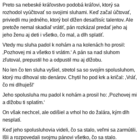
Preto sa nebeské kráľovstvo podobá kráľovi, ktorý sa
rozhodol vyúčtovať so svojimi sluhami. Keď začal účtovať,
priviedli mu jedného, ktorý bol dlžen desaťtisíc talentov. Ale
pretože nemal skadiaľ vrátiť, pán rozkázal predať jeho aj
jeho ženu aj deti i všetko, čo mal, a dlh splatiť.
Vtedy mu sluha padol k nohám a na kolenách ho prosil:
‚Pozhovej mi a všetko ti vrátim.‘ A pán sa nad sluhom
zľutoval, prepustil ho a odpustil mu aj dlžobu.
No len čo ten sluha vyšiel, stretol sa so svojím spolusluhom,
ktorý mu dlhoval sto denárov. Chytil ho pod krk a kričal: ‚Vráť,
čo mi dlhuješ!‘
Jeho spolusluha mu padol k nohám a prosil ho: ‚Pozhovej mi
a dlžobu ti splatím.‘
On však nechcel, ale odišiel a vrhol ho do žalára, kým dlh
nesplatí.
Keď jeho spolusluhovia videli, čo sa stalo, veľmi sa zarmútili.
Išli a rozpovedali svojmu pánovi všetko, čo sa stalo.