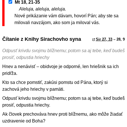
Mt 18, 21-35
Aleluja, aleluja, aleluja.
Nové prikázanie vám dávam, hovorí Pán; aby ste sa
milovali navzájom, ako som ja miloval vás.
Čítanie z Knihy Sirachovho syna
Sir 27, 33
– 28, 9
Odpusť krivdu svojmu blížnemu; potom sa aj tebe, keď budeš
prosiť, odpustia hriechy
Hnev a nenávisť – obidvoje je odporné, len hriešnik sa ich
pridŕža.
Kto sa chce pomstiť, zakúsi pomstu od Pána, ktorý si
zachová jeho hriechy v pamäti.
Odpusť krivdu svojmu blížnemu; potom sa aj tebe, keď budeš
prosiť, odpustia hriechy.
Ak človek prechováva hnev proti blížnemu, ako môže žiadať
uzdravenie od Boha?