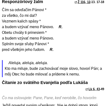
Responzóriový žalm
Ž 116, 12
-13. 17-18
Čím sa odvďačím Pánovi *
za všetko, čo mi dal?
Vezmem kalich spásy *
a budem vzývať meno Pánovo.
R.
Obetu chvály ti prinesiem *
a budem vzývať meno Pánovo.
Splním svoje sľuby Pánovi *
pred všetkým jeho ľudom.
R.
Aleluja, aleluja, aleluja.
Kto ma miluje, bude zachovávať moje slovo, hovorí Pán; a
môj Otec ho bude milovať a prídeme k nemu.
Čítanie zo svätého Evanjelia podľa Lukáša
Lk 6, 43
-49
Čo ma oslovujete: Pane, Pane, keď nerobíte, čo hovorím
Ježiš povedal svojim učeníkom: „Nie je dobrý strom, ktorý