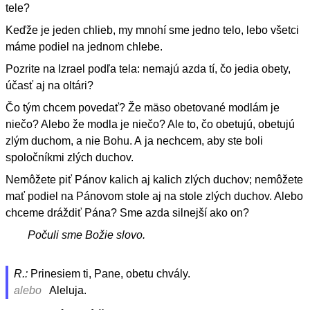
tele?
Keďže je jeden chlieb, my mnohí sme jedno telo, lebo všetci
máme podiel na jednom chlebe.
Pozrite na Izrael podľa tela: nemajú azda tí, čo jedia obety,
účasť aj na oltári?
Čo tým chcem povedať? Že mäso obetované modlám je
niečo? Alebo že modla je niečo? Ale to, čo obetujú, obetujú
zlým duchom, a nie Bohu. A ja nechcem, aby ste boli
spoločníkmi zlých duchov.
Nemôžete piť Pánov kalich aj kalich zlých duchov; nemôžete
mať podiel na Pánovom stole aj na stole zlých duchov. Alebo
chceme dráždiť Pána? Sme azda silnejší ako on?
Počuli sme Božie slovo.
R.:
Prinesiem ti, Pane, obetu chvály.
alebo
Aleluja.