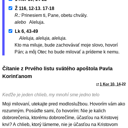
Ž 116, 12-13. 17-18
R.:
Prinesiem ti, Pane, obetu chvály.
alebo
Aleluja.
Lk 6, 43-49
Aleluja, aleluja, aleluja.
Kto ma miluje, bude zachovávať moje slovo, hovorí
Pán; a môj Otec ho bude milovať a prídeme k nemu.
Čítanie z Prvého listu svätého apoštola Pavla
Korinťanom
1 Kor 10, 14
-22
Keďže je jeden chlieb, my mnohí sme jedno telo
Moji milovaní, utekajte pred modloslužbou. Hovorím vám ako
rozumným. Posúďte sami, čo hovorím: Nie je kalich
dobrorečenia, ktorému dobrorečíme, účasťou na Kristovej
krvi? A chlieb, ktorý lámeme, nie je účasťou na Kristovom