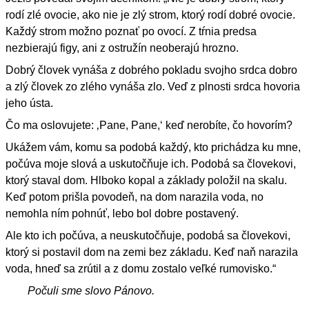
rodí zlé ovocie, ako nie je zlý strom, ktorý rodí dobré ovocie.
Každý strom možno poznať po ovocí. Z tŕnia predsa
nezbierajú figy, ani z ostružín neoberajú hrozno.
Dobrý človek vynáša z dobrého pokladu svojho srdca dobro
a zlý človek zo zlého vynáša zlo. Veď z plnosti srdca hovoria
jeho ústa.
Čo ma oslovujete: ‚Pane, Pane,‘ keď nerobíte, čo hovorím?
Ukážem vám, komu sa podobá každý, kto prichádza ku mne,
počúva moje slová a uskutočňuje ich. Podobá sa človekovi,
ktorý staval dom. Hlboko kopal a základy položil na skalu.
Keď potom prišla povodeň, na dom narazila voda, no
nemohla ním pohnúť, lebo bol dobre postavený.
Ale kto ich počúva, a neuskutočňuje, podobá sa človekovi,
ktorý si postavil dom na zemi bez základu. Keď naň narazila
voda, hneď sa zrútil a z domu zostalo veľké rumovisko.“
Počuli sme slovo Pánovo.