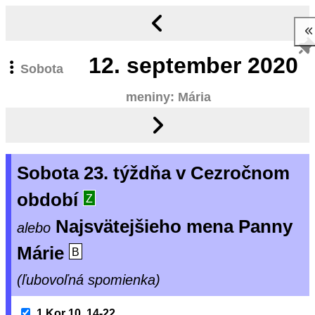
12.
september 2020
Sobota
meniny: Mária
Sobota 23. týždňa v Cezročnom
období
Z
Najsvätejšieho mena Panny
alebo
Márie
B
(ľubovoľná spomienka)
1 Kor 10, 14-22