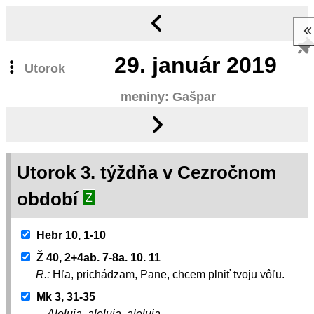
29.
január 2019
Utorok
meniny: Gašpar
Utorok 3. týždňa v Cezročnom
období
Z
Hebr 10, 1-10
Ž 40, 2+4ab. 7-8a. 10. 11
R.:
Hľa, prichádzam, Pane, chcem plniť tvoju vôľu.
Mk 3, 31-35
Aleluja, aleluja, aleluja.