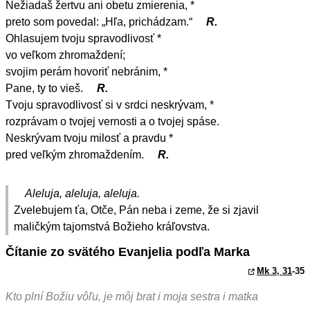
Nežiadaš žertvu ani obetu zmierenia, *
preto som povedal: „Hľa, prichádzam.“
R.
Ohlasujem tvoju spravodlivosť *
vo veľkom zhromaždení;
svojim perám hovoriť nebránim, *
Pane, ty to vieš.
R.
Tvoju spravodlivosť si v srdci neskrývam, *
rozprávam o tvojej vernosti a o tvojej spáse.
Neskrývam tvoju milosť a pravdu *
pred veľkým zhromaždením.
R.
Aleluja, aleluja, aleluja.
Zvelebujem ťa, Otče, Pán neba i zeme, že si zjavil
maličkým tajomstvá Božieho kráľovstva.
Čítanie zo svätého Evanjelia podľa Marka
Mk 3, 31
-35
Kto plní Božiu vôľu, je môj brat i moja sestra i matka