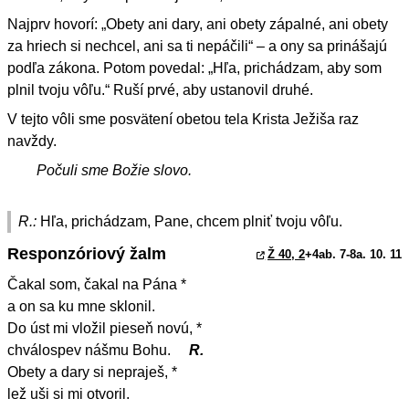
Najprv hovorí: „Obety ani dary, ani obety zápalné, ani obety
za hriech si nechcel, ani sa ti nepáčili“ – a ony sa prinášajú
podľa zákona. Potom povedal: „Hľa, prichádzam, aby som
plnil tvoju vôľu.“ Ruší prvé, aby ustanovil druhé.
V tejto vôli sme posvätení obetou tela Krista Ježiša raz
navždy.
Počuli sme Božie slovo.
R.:
Hľa, prichádzam, Pane, chcem plniť tvoju vôľu.
Responzóriový žalm
Ž 40, 2
+4ab. 7-8a. 10. 11
Čakal som, čakal na Pána *
a on sa ku mne sklonil.
Do úst mi vložil pieseň novú, *
chválospev nášmu Bohu.
R.
Obety a dary si nepraješ, *
lež uši si mi otvoril.