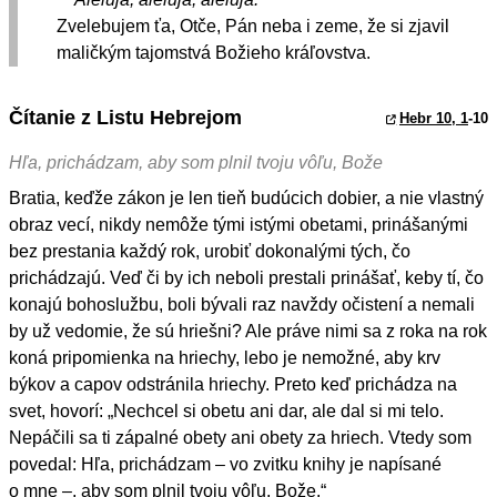
Zvelebujem ťa, Otče, Pán neba i zeme, že si zjavil
maličkým tajomstvá Božieho kráľovstva.
Čítanie z Listu Hebrejom
Hebr 10, 1
-10
Hľa, prichádzam, aby som plnil tvoju vôľu, Bože
Bratia, keďže zákon je len tieň budúcich dobier, a nie vlastný
obraz vecí, nikdy nemôže tými istými obetami, prinášanými
bez prestania každý rok, urobiť dokonalými tých, čo
prichádzajú. Veď či by ich neboli prestali prinášať, keby tí, čo
konajú bohoslužbu, boli bývali raz navždy očistení a nemali
by už vedomie, že sú hriešni? Ale práve nimi sa z roka na rok
koná pripomienka na hriechy, lebo je nemožné, aby krv
býkov a capov odstránila hriechy. Preto keď prichádza na
svet, hovorí: „Nechcel si obetu ani dar, ale dal si mi telo.
Nepáčili sa ti zápalné obety ani obety za hriech. Vtedy som
povedal: Hľa, prichádzam – vo zvitku knihy je napísané
o mne –, aby som plnil tvoju vôľu, Bože.“