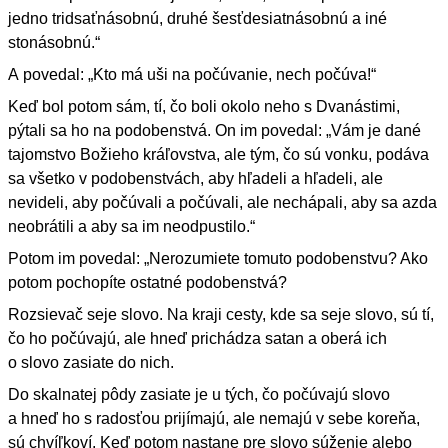
jedno tridsaťnásobnú, druhé šesťdesiatnásobnú a iné
stonásobnú.“
A povedal: „Kto má uši na počúvanie, nech počúva!“
Keď bol potom sám, tí, čo boli okolo neho s Dvanástimi,
pýtali sa ho na podobenstvá. On im povedal: „Vám je dané
tajomstvo Božieho kráľovstva, ale tým, čo sú vonku, podáva
sa všetko v podobenstvách, aby hľadeli a hľadeli, ale
nevideli, aby počúvali a počúvali, ale nechápali, aby sa azda
neobrátili a aby sa im neodpustilo.“
Potom im povedal: „Nerozumiete tomuto podobenstvu? Ako
potom pochopíte ostatné podobenstvá?
Rozsievač seje slovo. Na kraji cesty, kde sa seje slovo, sú tí,
čo ho počúvajú, ale hneď prichádza satan a oberá ich
o slovo zasiate do nich.
Do skalnatej pôdy zasiate je u tých, čo počúvajú slovo
a hneď ho s radosťou prijímajú, ale nemajú v sebe koreňa,
sú chvíľkoví. Keď potom nastane pre slovo súženie alebo