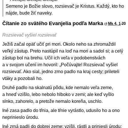
Semeno je Božie slovo, rozsievač je Kristus. Každý, kto ho
nájde, bude žiť naveky.
Čítanie zo svätého Evanjelia podľa Marka
Mk 4, 1
-20
Rozsievač vyšiel rozsievať
Ježiš začal opäť učiť pri mori. Okolo neho sa zhromaždil
veľký zástup. Preto nastúpil na loď na mori a sadol si; a celý
zástup bol na brehu. Učil ich veľa v podobenstvách
a v svojom učení im hovoril: „Počúvajte! Rozsievač vyšiel
rozsievať. Ako sial, jedno zrno padlo na kraj cesty; prileteli
vtáky a pozobali ho.
Druhé padlo na skalnatú pôdu, kde nemalo veľa zeme,
a hneď vzišlo, lebo nebolo hlboko v zemi; ale keď vyšlo
slnko, zahorelo, a pretože nemalo koreňa, uschlo.
Iné zasa padlo do tŕnia, ale tŕnie vyrástlo, udusilo ho a ono
neprinieslo úrodu.
Iné zrná padli do dobrej zeme; vzišli, rástli a priniesli úrodu: