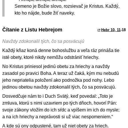
Semeno je Božie slovo, rozsievač je Kristus. Každý,
kto ho nájde, bude žiť naveky.
Čítanie z Listu Hebrejom
Hebr 10, 11
-18
Navždy zdokonalil tých, čo sa posväcujú
Každý kňaz koná denne bohoslužbu a veľa ráz prináša tie
isté obety, ktoré nikdy nemôžu odstrániť hriechy.
No Kristus priniesol jedinú obetu za hriechy a navždy
zasadol po pravici Boha. A teraz už čaká, kým mu nebudú
jeho nepriatelia položení ako podnožka pod nohy. Lebo
jedinou obetou navždy zdokonalil tých, čo sa posväcujú.
Dosvedčuje nám to i Duch Svätý, keď povedal: „Toto je
zmluva, ktorú s nimi uzavriem po tých dňoch, hovorí Pán:
svoje zákony vložím do ich sŕdc a vpíšem im ich do mysle;
a na ich hriechy a neprávosti si už viac nespomeniem.“
A kde sú ony odpustené, tam už niet obety za hriech.