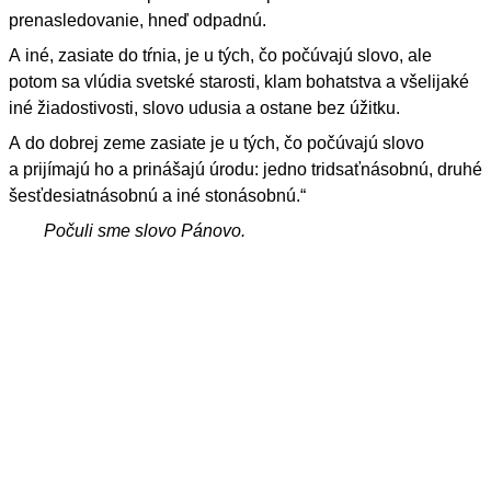
prenasledovanie, hneď odpadnú.
A iné, zasiate do tŕnia, je u tých, čo počúvajú slovo, ale
potom sa vlúdia svetské starosti, klam bohatstva a všelijaké
iné žiadostivosti, slovo udusia a ostane bez úžitku.
A do dobrej zeme zasiate je u tých, čo počúvajú slovo
a prijímajú ho a prinášajú úrodu: jedno tridsaťnásobnú, druhé
šesťdesiatnásobnú a iné stonásobnú.“
Počuli sme slovo Pánovo.