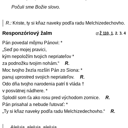
Počuli sme Božie slovo.
R.:
Kriste, ty si kňaz naveky podľa radu Melchizedechovho.
Responzóriový žalm
Ž 110, 1
. 2. 3. 4
Pán povedal môjmu Pánovi: *
„Seď po mojej pravici,
kým nepoložím tvojich nepriateľov *
za podnožku tvojim nohám.“
R.
Moc tvojho žezla rozšíri Pán zo Siona: *
panuj uprostred svojich nepriateľov.
R.
Odo dňa tvojho narodenia patrí ti vláda †
v posvätnej nádhere. *
Splodil som ťa ako rosu pred východom zornice.
R.
Pán prisahal a nebude ľutovať: *
„Ty si kňaz naveky podľa radu Melchizedechovho.“
R.
Aleluja, aleluja, aleluja.