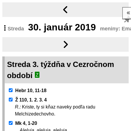
30.
január 2019
Streda
meniny: Em
Streda 3. týždňa v Cezročnom
období
Z
Hebr 10, 11-18
Ž 110, 1. 2. 3. 4
R.:
Kriste, ty si kňaz naveky podľa radu
Melchizedechovho.
Mk 4, 1-20
Aleluja, aleluja, aleluja.