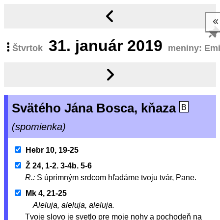
31.
január 2019
Štvrtok
meniny: Emi
Svätého Jána Bosca, kňaza
B
(spomienka)
Hebr 10, 19-25
Ž 24, 1-2. 3-4b. 5-6
R.:
S úprimným srdcom hľadáme tvoju tvár, Pane.
Mk 4, 21-25
Aleluja, aleluja, aleluja.
Tvoje slovo je svetlo pre moje nohy a pochodeň na