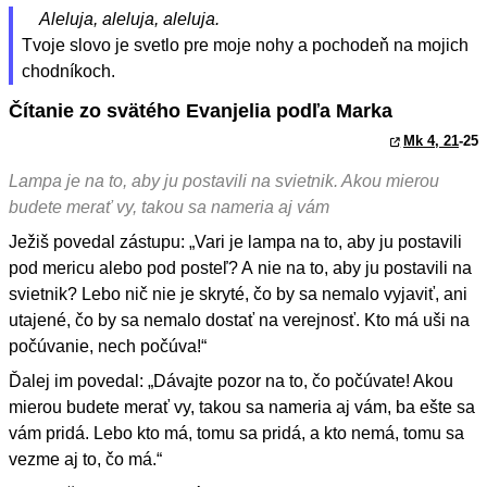
Aleluja, aleluja, aleluja.
Tvoje slovo je svetlo pre moje nohy a pochodeň na mojich
chodníkoch.
Čítanie zo svätého Evanjelia podľa Marka
Mk 4, 21
-25
Lampa je na to, aby ju postavili na svietnik. Akou mierou
budete merať vy, takou sa nameria aj vám
Ježiš povedal zástupu: „Vari je lampa na to, aby ju postavili
pod mericu alebo pod posteľ? A nie na to, aby ju postavili na
svietnik? Lebo nič nie je skryté, čo by sa nemalo vyjaviť, ani
utajené, čo by sa nemalo dostať na verejnosť. Kto má uši na
počúvanie, nech počúva!“
Ďalej im povedal: „Dávajte pozor na to, čo počúvate! Akou
mierou budete merať vy, takou sa nameria aj vám, ba ešte sa
vám pridá. Lebo kto má, tomu sa pridá, a kto nemá, tomu sa
vezme aj to, čo má.“