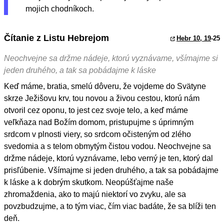
mojich chodníkoch.
Čítanie z Listu Hebrejom
Hebr 10, 19
-25
Neochvejne sa držme nádeje, ktorú vyznávame, všímajme si
jeden druhého, a tak sa pobádajme k láske
Keď máme, bratia, smelú dôveru, že vojdeme do Svätyne
skrze Ježišovu krv, tou novou a živou cestou, ktorú nám
otvoril cez oponu, to jest cez svoje telo, a keď máme
veľkňaza nad Božím domom, pristupujme s úprimným
srdcom v plnosti viery, so srdcom očisteným od zlého
svedomia a s telom obmytým čistou vodou. Neochvejne sa
držme nádeje, ktorú vyznávame, lebo verný je ten, ktorý dal
prisľúbenie. Všímajme si jeden druhého, a tak sa pobádajme
k láske a k dobrým skutkom. Neopúšťajme naše
zhromaždenia, ako to majú niektorí vo zvyku, ale sa
povzbudzujme, a to tým viac, čím viac badáte, že sa blíži ten
deň.