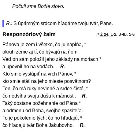
Počuli sme Božie slovo.
R.:
S úprimným srdcom hľadáme tvoju tvár, Pane.
Responzóriový žalm
Ž 24, 1
-2. 3-4b. 5-6
Pánova je zem i všetko, čo ju napĺňa, *
okruh zeme aj tí, čo bývajú na ňom.
Veď on sám položil jeho základy na moriach *
a upevnil ho na vodách.
R.
Kto smie vystúpiť na vrch Pánov, *
kto smie stáť na jeho mieste posvätnom?
Ten, čo má ruky nevinné a srdce čisté, *
čo nedvíha svoju dušu k márnosti.
R.
Taký dostane požehnanie od Pána *
a odmenu od Boha, svojho spasiteľa.
To je pokolenie tých, čo ho hľadajú, *
čo hľadajú tvár Boha Jakubovho.
R.