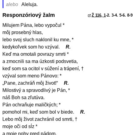
alebo
Aleluja.
Responzóriový žalm
Ž 116, 1
-2. 3-4. 5-6. 8-9
Milujem Pána, lebo vypočul *
môj prosebný hlas,
lebo svoj sluch naklonil ku mne, *
kedykoľvek som ho vzýval.
R.
Keď ma omotali povrazy smrti *
a zmocnili sa ma úzkosti podsvetia,
keď som sa ocitol v súžení a trápení, †
vzýval som meno Pánovo: *
„Pane, zachráň môj život!“
R.
Milostivý a spravodlivý je Pán, *
náš Boh sa zľutúva.
Pán ochraňuje maličkých; *
pomohol mi, keď som bol v biede.
R.
Lebo môj život zachránil od smrti, †
moje oči od sĺz *
a moje nohy pred pádom.