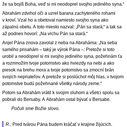
že sa bojíš Boha, veď si mi neodoprel svojho jediného syna.“
Abrahám zdvihol oči a uzrel barana zachyteného rohami
v kroví. Vzal ho a obetoval namiesto svojho syna ako
zápalnú obetu. A toto miesto nazval: „Pán sa stará;“ a tak sa
až podnes hovorí: „Na vrchu Pán sa stará.“
Anjel Pána znova zavolal z neba na Abraháma: „Na seba
samého prisahám – taký je výrok Pána –: Pretože si toto
urobil a neodoprel si mi svojho jediného syna, požehnám ťa
a rozmnožím tvoje potomstvo ako hviezdy na nebi a ako
piesok na brehu mora a tvoje potomstvo sa zmocní brán
svojich nepriateľov. A pretože si poslúchol môj hlas, v tvojom
potomstve budú požehnané všetky národy zeme.“
Potom sa Abrahám vrátil k svojim sluhom a všetci spolu sa
pobrali do Bersaby. A Abrahám ostal bývať v Bersabe.
Počuli sme Božie slovo.
R.:
Pred tvárou Pána budem kráčať v krajine žijúcich.