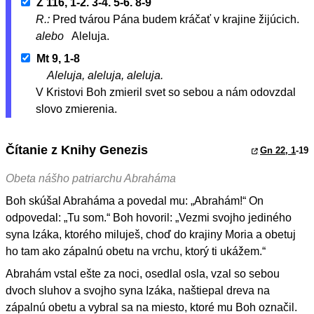
Ž 116, 1-2. 3-4. 5-6. 8-9
R.:
Pred tvárou Pána budem kráčať v krajine žijúcich.
alebo
Aleluja.
Mt 9, 1-8
Aleluja, aleluja, aleluja.
V Kristovi Boh zmieril svet so sebou a nám odovzdal
slovo zmierenia.
Čítanie z Knihy Genezis
Gn 22, 1
-19
Obeta nášho patriarchu Abraháma
Boh skúšal Abraháma a povedal mu: „Abrahám!“ On
odpovedal: „Tu som.“ Boh hovoril: „Vezmi svojho jediného
syna Izáka, ktorého miluješ, choď do krajiny Moria a obetuj
ho tam ako zápalnú obetu na vrchu, ktorý ti ukážem.“
Abrahám vstal ešte za noci, osedlal osla, vzal so sebou
dvoch sluhov a svojho syna Izáka, naštiepal dreva na
zápalnú obetu a vybral sa na miesto, ktoré mu Boh označil.