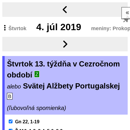
4.
júl 2019
Štvrtok
meniny: Proko
Štvrtok 13. týždňa v Cezročnom
období
Z
Svätej Alžbety Portugalskej
alebo
B
(ľubovoľná spomienka)
Gn 22, 1-19