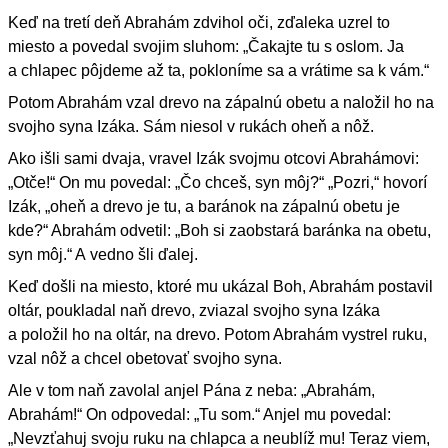
Keď na tretí deň Abrahám zdvihol oči, zďaleka uzrel to
miesto a povedal svojim sluhom: „Čakajte tu s oslom. Ja
a chlapec pôjdeme až ta, pokloníme sa a vrátime sa k vám.“
Potom Abrahám vzal drevo na zápalnú obetu a naložil ho na
svojho syna Izáka. Sám niesol v rukách oheň a nôž.
Ako išli sami dvaja, vravel Izák svojmu otcovi Abrahámovi:
„Otče!“ On mu povedal: „Čo chceš, syn môj?“ „Pozri,“ hovorí
Izák, „oheň a drevo je tu, a baránok na zápalnú obetu je
kde?“ Abrahám odvetil: „Boh si zaobstará baránka na obetu,
syn môj.“ A vedno šli ďalej.
Keď došli na miesto, ktoré mu ukázal Boh, Abrahám postavil
oltár, poukladal naň drevo, zviazal svojho syna Izáka
a položil ho na oltár, na drevo. Potom Abrahám vystrel ruku,
vzal nôž a chcel obetovať svojho syna.
Ale v tom naň zavolal anjel Pána z neba: „Abrahám,
Abrahám!“ On odpovedal: „Tu som.“ Anjel mu povedal:
„Nevzťahuj svoju ruku na chlapca a neublíž mu! Teraz viem,