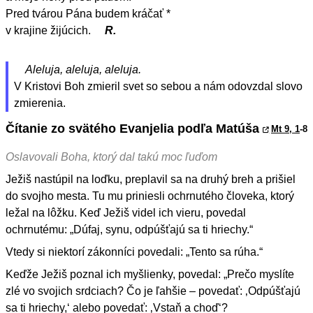
Pred tvárou Pána budem kráčať *
v krajine žijúcich.
R.
Aleluja, aleluja, aleluja.
V Kristovi Boh zmieril svet so sebou a nám odovzdal slovo
zmierenia.
Čítanie zo svätého Evanjelia podľa Matúša
Mt 9, 1
-8
Oslavovali Boha, ktorý dal takú moc ľuďom
Ježiš nastúpil na loďku, preplavil sa na druhý breh a prišiel
do svojho mesta. Tu mu priniesli ochrnutého človeka, ktorý
ležal na lôžku. Keď Ježiš videl ich vieru, povedal
ochrnutému: „Dúfaj, synu, odpúšťajú sa ti hriechy.“
Vtedy si niektorí zákonníci povedali: „Tento sa rúha.“
Keďže Ježiš poznal ich myšlienky, povedal: „Prečo myslíte
zlé vo svojich srdciach? Čo je ľahšie – povedať: ‚Odpúšťajú
sa ti hriechy,‘ alebo povedať: ‚Vstaň a choď‘?