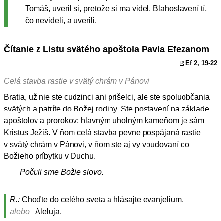
Tomáš, uveril si, pretože si ma videl. Blahoslavení tí,
čo nevideli, a uverili.
Čítanie z Listu svätého apoštola Pavla Efezanom
Ef 2, 19
-22
Celá stavba rastie v svätý chrám v Pánovi
Bratia, už nie ste cudzinci ani prišelci, ale ste spoluobčania
svätých a patríte do Božej rodiny. Ste postavení na základe
apoštolov a prorokov; hlavným uholným kameňom je sám
Kristus Ježiš. V ňom celá stavba pevne pospájaná rastie
v svätý chrám v Pánovi, v ňom ste aj vy vbudovaní do
Božieho príbytku v Duchu.
Počuli sme Božie slovo.
R.:
Choďte do celého sveta a hlásajte evanjelium.
alebo
Aleluja.