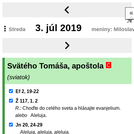
3.
júl 2019
Streda
meniny: Milosla
Svätého Tomáša, apoštola
Č
(sviatok)
Ef 2, 19-22
Ž 117, 1. 2
R.:
Choďte do celého sveta a hlásajte evanjelium.
alebo
Aleluja.
Jn 20, 24-29
Aleluja, aleluja, aleluja.