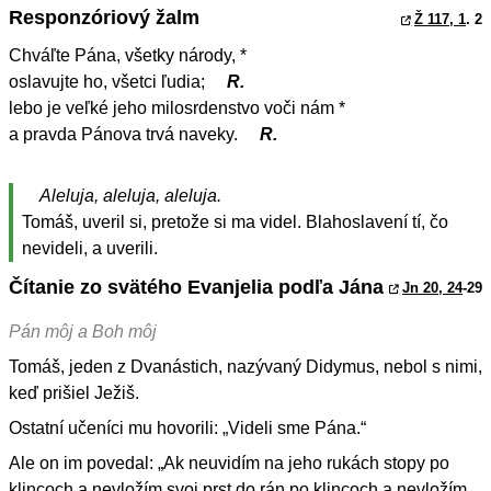
Responzóriový žalm
Ž 117, 1
. 2
Chváľte Pána, všetky národy, *
oslavujte ho, všetci ľudia;
R.
lebo je veľké jeho milosrdenstvo voči nám *
a pravda Pánova trvá naveky.
R.
Aleluja, aleluja, aleluja.
Tomáš, uveril si, pretože si ma videl. Blahoslavení tí, čo
nevideli, a uverili.
Čítanie zo svätého Evanjelia podľa Jána
Jn 20, 24
-29
Pán môj a Boh môj
Tomáš, jeden z Dvanástich, nazývaný Didymus, nebol s nimi,
keď prišiel Ježiš.
Ostatní učeníci mu hovorili: „Videli sme Pána.“
Ale on im povedal: „Ak neuvidím na jeho rukách stopy po
klincoch a nevložím svoj prst do rán po klincoch a nevložím