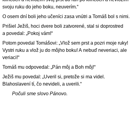
svoju ruku do jeho boku, neuverím.“
O osem dní boli jeho učeníci zasa vnútri a Tomáš bol s nimi.
Prišiel Ježiš, hoci dvere boli zatvorené, stal si doprostred
a povedal: „Pokoj vám!“
Potom povedal Tomášovi: „Vlož sem prst a pozri moje ruky!
Vystri ruku a vlož ju do môjho boku! A nebuď neveriaci, ale
veriaci!“
Tomáš mu odpovedal: „Pán môj a Boh môj!“
Ježiš mu povedal: „Uveril si, pretože si ma videl.
Blahoslavení tí, čo nevideli, a uverili.“
Počuli sme slovo Pánovo.