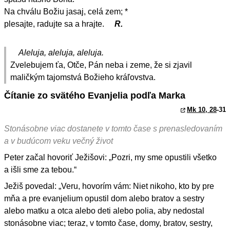
Na chválu Božiu jasaj, celá zem; *
plesajte, radujte sa a hrajte.
R.
Aleluja, aleluja, aleluja.
Zvelebujem ťa, Otče, Pán neba i zeme, že si zjavil
maličkým tajomstvá Božieho kráľovstva.
Čítanie zo svätého Evanjelia podľa Marka
Mk 10, 28
-31
Stonásobne viac dostanete v tomto čase s prenasledovaním
a v budúcom veku večný život
Peter začal hovoriť Ježišovi: „Pozri, my sme opustili všetko
a išli sme za tebou.“
Ježiš povedal: „Veru, hovorím vám: Niet nikoho, kto by pre
mňa a pre evanjelium opustil dom alebo bratov a sestry
alebo matku a otca alebo deti alebo polia, aby nedostal
stonásobne viac; teraz, v tomto čase, domy, bratov, sestry,