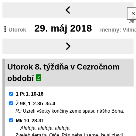
29.
máj 2018
Utorok
meniny: Vilm
Utorok 8. týždňa v Cezročnom
období
Z
1 Pt 1, 10-16
Ž 98, 1. 2-3b. 3c-4
R.:
Uzreli všetky končiny zeme spásu nášho Boha.
Mk 10, 28-31
Aleluja, aleluja, aleluja.
Zvelebujem ťa, Otče, Pán neba i zeme, že si zjavil