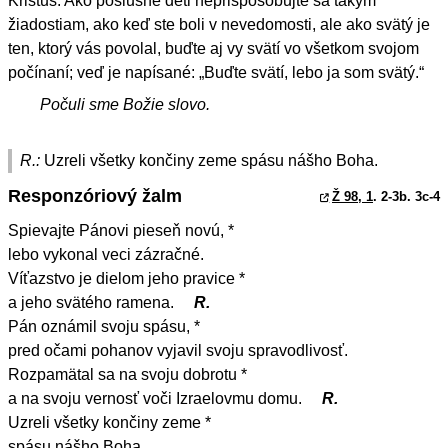
Kristus. Ako poslušné deti neprispôsobujte sa takým
žiadostiam, ako keď ste boli v nevedomosti, ale ako svätý je
ten, ktorý vás povolal, buďte aj vy svätí vo všetkom svojom
počínaní; veď je napísané: „Buďte svätí, lebo ja som svätý.“
Počuli sme Božie slovo.
R.:
Uzreli všetky končiny zeme spásu nášho Boha.
Responzóriový žalm
Ž 98, 1
. 2-3b. 3c-4
Spievajte Pánovi pieseň novú, *
lebo vykonal veci zázračné.
Víťazstvo je dielom jeho pravice *
a jeho svätého ramena.
R.
Pán oznámil svoju spásu, *
pred očami pohanov vyjavil svoju spravodlivosť.
Rozpamätal sa na svoju dobrotu *
a na svoju vernosť voči Izraelovmu domu.
R.
Uzreli všetky končiny zeme *
spásu nášho Boha.