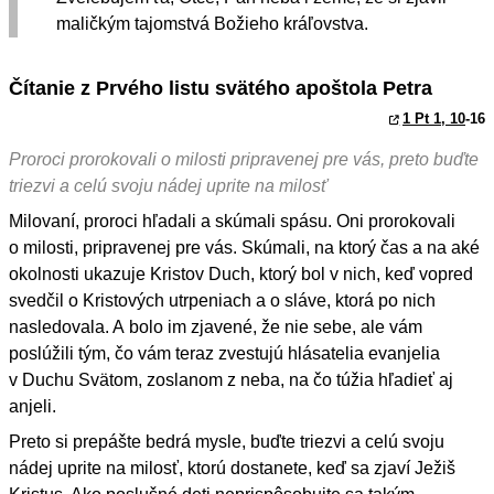
maličkým tajomstvá Božieho kráľovstva.
Čítanie z Prvého listu svätého apoštola Petra
1 Pt 1, 10
-16
Proroci prorokovali o milosti pripravenej pre vás, preto buďte
triezvi a celú svoju nádej uprite na milosť
Milovaní, proroci hľadali a skúmali spásu. Oni prorokovali
o milosti, pripravenej pre vás. Skúmali, na ktorý čas a na aké
okolnosti ukazuje Kristov Duch, ktorý bol v nich, keď vopred
svedčil o Kristových utrpeniach a o sláve, ktorá po nich
nasledovala. A bolo im zjavené, že nie sebe, ale vám
poslúžili tým, čo vám teraz zvestujú hlásatelia evanjelia
v Duchu Svätom, zoslanom z neba, na čo túžia hľadieť aj
anjeli.
Preto si prepášte bedrá mysle, buďte triezvi a celú svoju
nádej uprite na milosť, ktorú dostanete, keď sa zjaví Ježiš