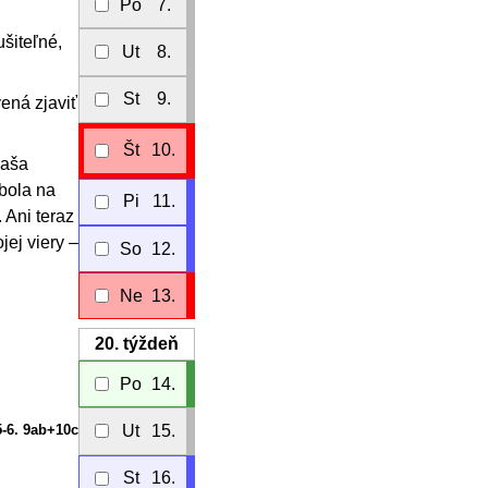
Po
7.
ušiteľné,
Ut
8.
St
9.
ená zjaviť
Št
10.
vaša
bola na
Pi
11.
. Ani teraz
jej viery –
So
12.
Ne
13.
20.
týždeň
Po
14.
Ut
15.
5-6. 9ab+10c
St
16.