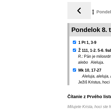
Ponde
Pondelok 8.
1 Pt 1, 3-9
Ž 111, 1-2. 5-6. 9
R.:
Pán je milosrdn
alebo
Aleluja.
Mk 10, 17-27
Aleluja, aleluja, 
Ježiš Kristus, hoc
Čítanie z Prvého lis
Milujete Krista, hoci ste