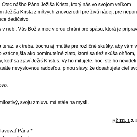
 Otec nášho Pána Ježiša Krista, ktorý nás vo svojom veľkom
m Ježiša Krista z mŕtvych znovuzrodil pre živú nádej, pre nepor
ce dedičstvo.
v nebi. Vás Božia moc vierou chráni pre spásu, ktorá je priprav
a teraz, ak treba, trochu aj rmútite pre rozličné skúšky, aby vám 
 vzácnejšia ako pominuteľné zlato, ktoré sa tiež skúša ohňom, 
, keď sa zjaví Ježiš Kristus. Vy ho milujete, hoci ste ho nevideli
 jasáte nevýslovnou radosťou, plnou slávy, že dosahujete cieľ svo
ovo.
milostivý, svoju zmluvu má stále na mysli.
Ž 111, 1
-2. 
lavovať Pána *