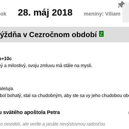
28.
máj 2018
lok
meniny: Viliam
 týždňa v Cezročnom období
Z
ab+10c
ý a milostivý, svoju zmluvu má stále na mysli.
aleluja.
i bol bohatý, stal sa chudobným, aby ste sa vy jeho chudobou obo
tu svätého apoštola Petra
 ho nevideli, ale veríte a jasáte nevýslovnou radosťou