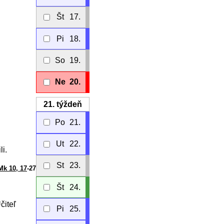
Št
17.
Pi
18.
So
19.
Ne
20.
21.
týždeň
Po
21.
Ut
22.
i.
St
23.
Mk 10, 17
-27
Št
24.
čiteľ
Pi
25.