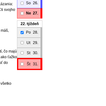
So
26.
kázania:
ti svojho
Ne
27.
22.
týždeň
o máš,
Po
28.
Ut
29.
í, čo majú
St
30.
, ako ťažko
sť do
Št
31.
 všetko