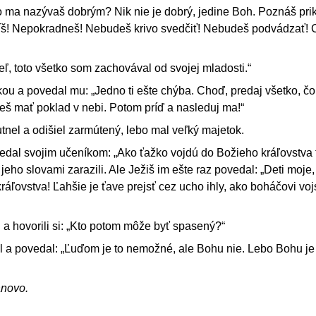
o ma nazývaš dobrým? Nik nie je dobrý, jedine Boh. Poznáš pri
š! Nepokradneš! Nebudeš krivo svedčiť! Nebudeš podvádzať! C
eľ, toto všetko som zachovával od svojej mladosti.“
kou a povedal mu: „Jedno ti ešte chýba. Choď, predaj všetko, č
š mať poklad v nebi. Potom príď a nasleduj ma!“
tnel a odišiel zarmútený, lebo mal veľký majetok.
vedal svojim učeníkom: „Ako ťažko vojdú do Božieho kráľovstva t
jeho slovami zarazili. Ale Ježiš im ešte raz povedal: „Deti moje
áľovstva! Ľahšie je ťave prejsť cez ucho ihly, ako boháčovi voj
i a hovorili si: „Kto potom môže byť spasený?“
l a povedal: „Ľuďom je to nemožné, ale Bohu nie. Lebo Bohu je
ánovo.