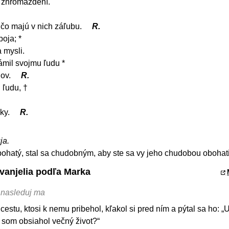
v zhromaždení.
 čo majú v nich záľubu.
R.
oja; *
 mysli.
mil svojmu ľudu *
nov.
R.
 ľudu, †
eky.
R.
ja.
 bohatý, stal sa chudobným, aby ste sa vy jeho chudobou obohatil
Evanjelia podľa Marka
 nasleduj ma
estu, ktosi k nemu pribehol, kľakol si pred ním a pýtal sa ho: „U
 som obsiahol večný život?“