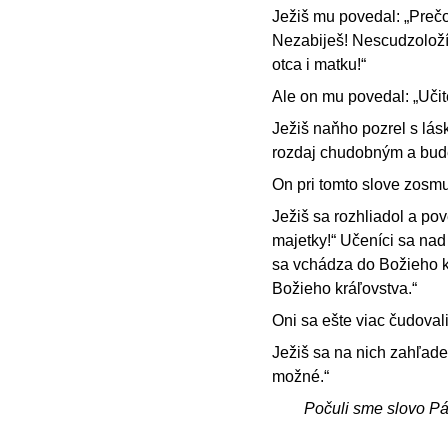
Ježiš mu povedal: „Preč
Nezabiješ! Nescudzoloží
otca i matku!“
Ale on mu povedal: „Učit
Ježiš naňho pozrel s lás
rozdaj chudobným a bude
On pri tomto slove zosmu
Ježiš sa rozhliadol a po
majetky!“ Učeníci sa nad 
sa vchádza do Božieho kr
Božieho kráľovstva.“
Oni sa ešte viac čudoval
Ježiš sa na nich zahľade
možné.“
Počuli sme slovo P