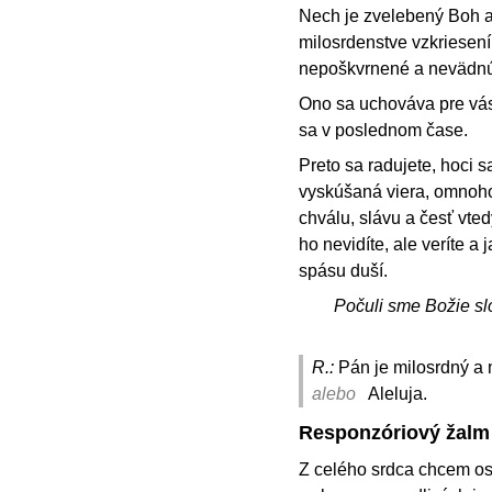
Nech je zvelebený Boh a
milosrdenstve vzkriesení
nepoškvrnené a nevädnú
Ono sa uchováva pre vás 
sa v poslednom čase.
Preto sa radujete, hoci s
vyskúšaná viera, omnoho
chválu, slávu a česť vtedy
ho nevidíte, ale veríte a
spásu duší.
Počuli sme Božie sl
R.:
Pán je milosrdný a 
alebo
Aleluja.
Responzóriový žalm
Z celého srdca chcem os