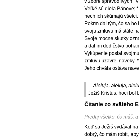
v zbore spravodlivých i 
Veľké sú diela Pánove; *
nech ich skúmajú všetci,
Pokrm dal tým, čo sa ho b
svoju zmluvu má stále na
Svoje mocné skutky ozná
a dal im dedičstvo poha
Vykúpenie poslal svojmu
zmluvu uzavrel naveky. *
Jeho chvála ostáva nav
Aleluja, aleluja, alelu
Ježiš Kristus, hoci bol
Čítanie zo svätého 
Predaj všetko, čo máš, a
Keď sa Ježiš vydával na c
dobrý, čo mám robiť, aby