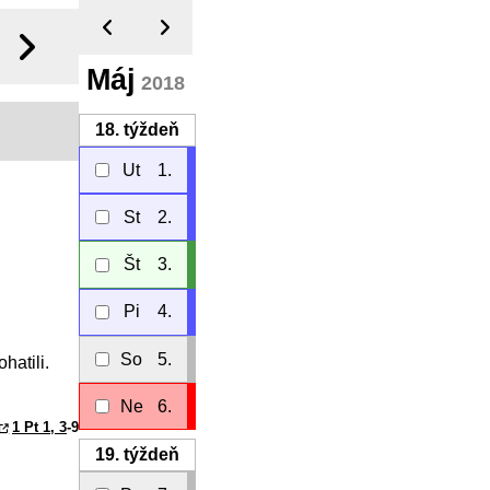
Máj
2018
18.
týždeň
Ut
1.
St
2.
Št
3.
Pi
4.
So
5.
hatili.
Ne
6.
1 Pt 1, 3
-9
19.
týždeň