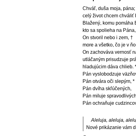
Chváľ, duša moja, pána; 
celý život chcem chváliť
Blažený, komu pomáha B
kto sa spolieha na Pána
On stvoril nebo i zem, †
more a všetko, čo je v ňo
On zachováva vernosť n
utláčaným prisudzuje prá
hladujúcim dáva chlieb. 
Pán vyslobodzuje väzňo
Pán otvára oči slepým, *
Pán dvíha skľúčených,
Pán miluje spravodlivých
Pán ochraňuje cudzinco
Aleluja, aleluja, alelu
Nové prikázanie vám dá