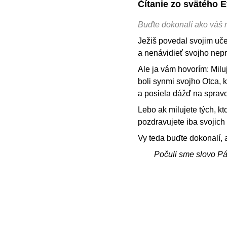
Čítanie zo svätého 
Buďte dokonalí ako váš
Ježiš povedal svojim uče
a nenávidieť svojho nepri
Ale ja vám hovorím: Miluj
boli synmi svojho Otca, 
a posiela dážď na spravo
Lebo ak milujete tých, k
pozdravujete iba svojich 
Vy teda buďte dokonalí, 
Počuli sme slovo P