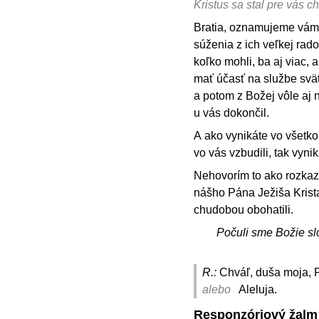
Kristus sa stal pre vás 
Bratia, oznamujeme vám
súženia z ich veľkej rado
koľko mohli, ba aj viac, 
mať účasť na službe svä
a potom z Božej vôle aj n
u vás dokončil.
A ako vynikáte vo všetkom
vo vás vzbudili, tak vynik
Nehovorím to ako rozkaz,
nášho Pána Ježiša Krista
chudobou obohatili.
Počuli sme Božie sl
R.:
Chváľ, duša moja, P
alebo
Aleluja.
Responzóriový žalm