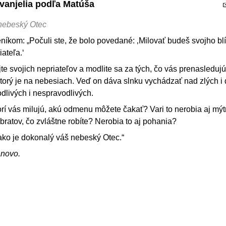
Evanjelia podľa Matúša
 nebeský Otec
níkom: „Počuli ste, že bolo povedané: ‚Milovať budeš svojho b
ateľa.‘
te svojich nepriateľov a modlite sa za tých, čo vás prenasledujú
ktorý je na nebesiach. Veď on dáva slnku vychádzať nad zlých i
dlivých i nespravodlivých.
torí vás milujú, akú odmenu môžete čakať? Vari to nerobia aj mýt
bratov, čo zvláštne robíte? Nerobia to aj pohania?
ako je dokonalý váš nebeský Otec.“
ánovo.