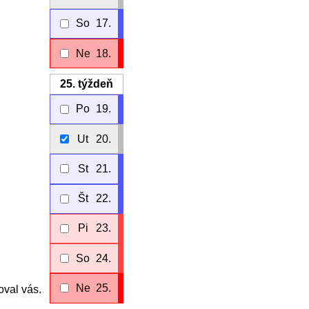
So
17.
Ne
18.
25.
týždeň
Po
19.
Ut
20.
St
21.
Št
22.
Pi
23.
So
24.
Ne
25.
oval vás.