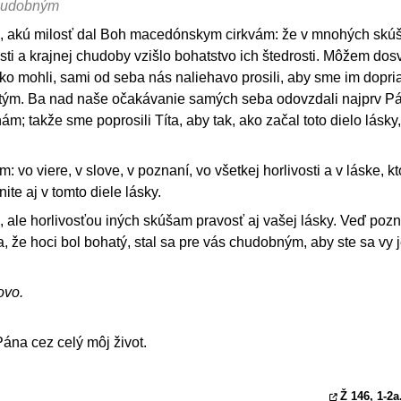
chudobným
, akú milosť dal Boh macedónskym cirkvám: že v mnohých skú
sti a krajnej chudoby vzišlo bohatstvo ich štedrosti. Môžem dos
ako mohli, sami od seba nás naliehavo prosili, aby sme im dopria
tým. Ba nad naše očakávanie samých seba odovzdali najprv P
ám; takže sme poprosili Títa, aby tak, ako začal toto dielo lásky,
: vo viere, v slove, v poznaní, vo všetkej horlivosti a v láske, k
nite aj v tomto diele lásky.
 ale horlivosťou iných skúšam pravosť aj vašej lásky. Veď pozn
, že hoci bol bohatý, stal sa pre vás chudobným, aby ste sa vy 
ovo.
ána cez celý môj život.
Ž 146, 1
-2a