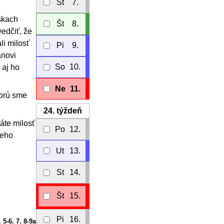
St
7.
škach
Št
8.
vedčiť, že
li milosť
Pi
9.
ánovi
So
10.
 aj ho
Ne
11.
torú sme
24.
týždeň
áte milosť
Po
12.
jeho
Ut
13.
St
14.
Št
15.
Pi
16.
. 5-6. 7. 8-9a