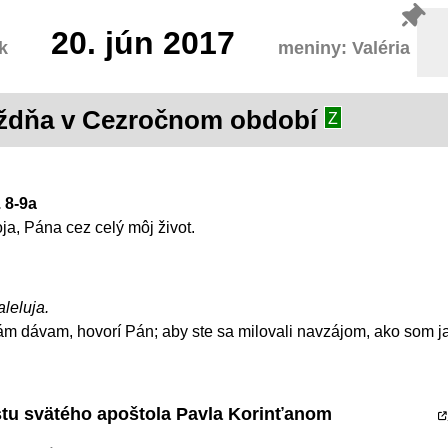
20.
jún 2017
k
meniny: Valéria
týždňa v Cezročnom období
Z
. 8-9a
a, Pána cez celý môj život.
aleluja.
m dávam, hovorí Pán; aby ste sa milovali navzájom, ako som ja
istu svätého apoštola Pavla Korinťanom