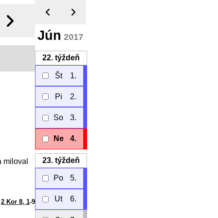
Jún
2017
22.
týždeň
Št
1.
Pi
2.
So
3.
Ne
4.
23.
týždeň
 miloval
Po
5.
Ut
6.
2 Kor 8, 1
-9