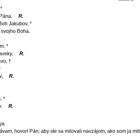
*
 Pána.
R.
oh Jakubov, *
, svojho Boha.
m. *
aveky,
R.
vo, †
*
v,
R.
. *
v.
R.
ja.
vam, hovorí Pán; aby ste sa milovali navzájom, ako som ja mil