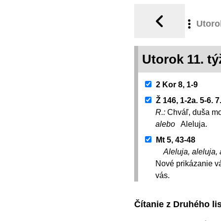
Utoro
Utorok 11. 
2 Kor 8, 1-9
Ž 146, 1-2a. 5-6. 7
R.:
Chváľ, duša moj
alebo
Aleluja.
Mt 5, 43-48
Aleluja, aleluja, 
Nové prikázanie vá
vás.
Čítanie z Druhého l