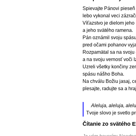
Spievajte Pánovi pieseň 
lebo vykonal veci zázrač
Víťazstvo je dielom jeho 
a jeho svätého ramena.
Pán oznámil svoju spásu
pred očami pohanov vyjav
Rozpamätal sa na svoju 
a na svoju vernosť voči
Uzreli všetky končiny ze
spásu nášho Boha.
Na chválu Božiu jasaj, c
plesajte, radujte sa a hra
Aleluja, aleluja, alelu
Tvoje slovo je svetlo 
Čítanie zo svätého 