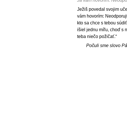
Ja vám hovorím: Neodpo
Ježiš povedal svojim uče
vám hovorím: Neodporujte
kto sa chce s tebou súdiť 
išiel jednu míľu, choď s 
teba niečo požičať.“
Počuli sme slovo P