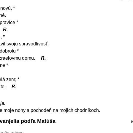
novú, *
né.
pravice *
R.
, *
il svoju spravodlivosť.
dobrotu *
 Izraelovmu domu.
R.
me *
elá zem; *
jte.
R.
ja.
pre moje nohy a pochodeň na mojich chodníkoch.
Evanjelia podľa Matúša