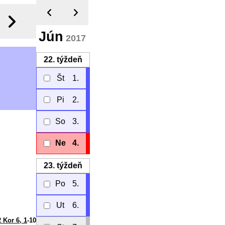
Jún
2017
22.
týždeň
Št
1.
Pi
2.
So
3.
Ne
4.
23.
týždeň
Po
5.
Ut
6.
2 Kor 6, 1
-10