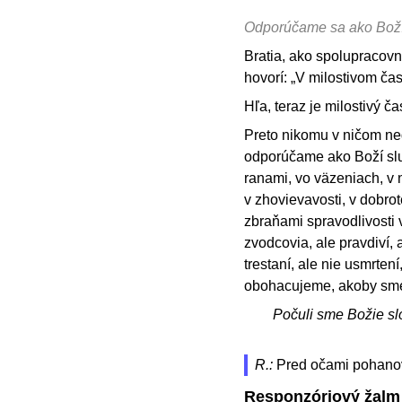
Odporúčame sa ako Boží
Bratia, ako spolupracovn
hovorí: „V milostivom ča
Hľa, teraz je milostivý ča
Preto nikomu v ničom ne
odporúčame ako Boží služo
ranami, vo väzeniach, v 
v zhovievavosti, v dobro
zbraňami spravodlivosti v
zvodcovia, ale pravdiví,
trestaní, ale nie usmrte
obohacujeme, akoby sme 
Počuli sme Božie sl
R.:
Pred očami pohanov
Responzóriový žalm