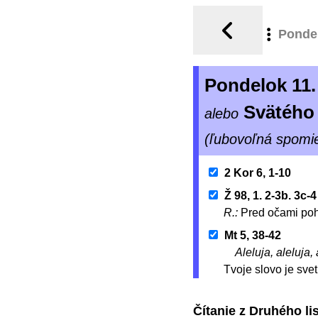
Ponde
Pondelok 11
Svätého
alebo
(ľubovoľná spomi
2 Kor 6, 1-10
Ž 98, 1. 2-3b. 3c-4
R.:
Pred očami poh
Mt 5, 38-42
Aleluja, aleluja, 
Tvoje slovo je sve
Čítanie z Druhého l