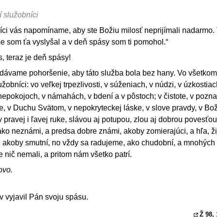
 služobníci
íci vás napomíname, aby ste Božiu milosť neprijímali nadarmo.
se som ťa vyslyšal a v deň spásy som ti pomohol.“
s, teraz je deň spásy!
dávame pohoršenie, aby táto služba bola bez hany. Vo všetkom
bníci: vo veľkej trpezlivosti, v súženiach, v núdzi, v úzkostiac
nepokojoch, v námahách, v bdení a v pôstoch; v čistote, v pozna
te, v Duchu Svätom, v nepokryteckej láske, v slove pravdy, v Bo
 pravej i ľavej ruke, slávou aj potupou, zlou aj dobrou povesťou
 ako neznámi, a predsa dobre známi, akoby zomierajúci, a hľa, ž
ní, akoby smutní, no vždy sa radujeme, ako chudobní, a mnohých
nič nemali, a pritom nám všetko patrí.
ovo.
 vyjavil Pán svoju spásu.
Ž 98, 