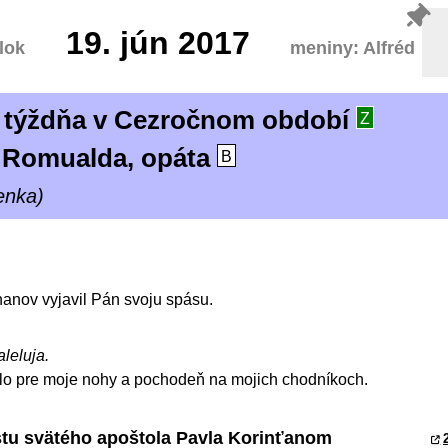
19.
jún 2017
lok
meniny: Alfréd
. týždňa v Cezročnom období
Z
 Romualda, opáta
B
enka)
anov vyjavil Pán svoju spásu.
aleluja.
tlo pre moje nohy a pochodeň na mojich chodníkoch.
istu svätého apoštola Pavla Korinťanom