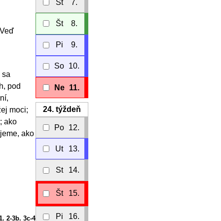
St
7.
Št
8.
 Veď
Pi
9.
So
10.
 sa
h, pod
Ne
11.
ní,
24.
týždeň
žej moci;
; ako
Po
12.
ijeme, ako
Ut
13.
St
14.
Št
15.
Pi
16.
1
. 2-3b. 3c-4