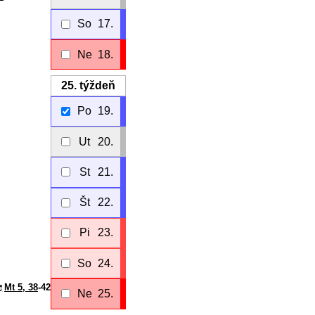
So
17.
Ne
18.
25.
týždeň
Po
19.
Ut
20.
St
21.
Št
22.
Pi
23.
So
24.
Mt 5, 38
-42
Ne
25.