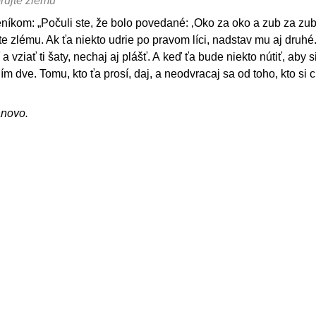
rujte zlému
níkom: „Počuli ste, že bolo povedané: ‚Oko za oko a zub za zub
 zlému. Ak ťa niekto udrie po pravom líci, nadstav mu aj druhé
a vziať ti šaty, nechaj aj plášť. A keď ťa bude niekto nútiť, aby s
ním dve. Tomu, kto ťa prosí, daj, a neodvracaj sa od toho, kto si 
ánovo.