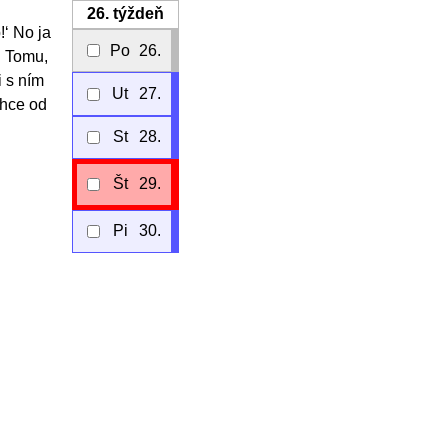
26.
týždeň
!‘ No ja
Po
26.
. Tomu,
i s ním
Ut
27.
chce od
St
28.
Št
29.
Pi
30.