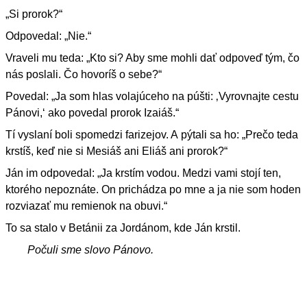
„Si prorok?“
Odpovedal: „Nie.“
Vraveli mu teda: „Kto si? Aby sme mohli dať odpoveď tým, čo
nás poslali. Čo hovoríš o sebe?“
Povedal: „Ja som hlas volajúceho na púšti: ‚Vyrovnajte cestu
Pánovi,‘ ako povedal prorok Izaiáš.“
Tí vyslaní boli spomedzi farizejov. A pýtali sa ho: „Prečo teda
krstíš, keď nie si Mesiáš ani Eliáš ani prorok?“
Ján im odpovedal: „Ja krstím vodou. Medzi vami stojí ten,
ktorého nepoznáte. On prichádza po mne a ja nie som hoden
rozviazať mu remienok na obuvi.“
To sa stalo v Betánii za Jordánom, kde Ján krstil.
Počuli sme slovo Pánovo.