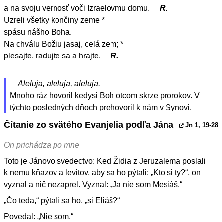
a na svoju vernosť voči Izraelovmu domu.
R.
Uzreli všetky končiny zeme *
spásu nášho Boha.
Na chválu Božiu jasaj, celá zem; *
plesajte, radujte sa a hrajte.
R.
Aleluja, aleluja, aleluja.
Mnoho ráz hovoril kedysi Boh otcom skrze prorokov. V
týchto posledných dňoch prehovoril k nám v Synovi.
Čítanie zo svätého Evanjelia podľa Jána
Jn 1, 19
-28
On prichádza po mne
Toto je Jánovo svedectvo: Keď Židia z Jeruzalema poslali
k nemu kňazov a levitov, aby sa ho pýtali: „Kto si ty?“, on
vyznal a nič nezaprel. Vyznal: „Ja nie som Mesiáš.“
„Čo teda,“ pýtali sa ho, „si Eliáš?“
Povedal: „Nie som.“