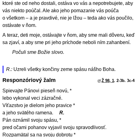
ktoré ste od neho dostali, ostáva vo vás a nepotrebujete, aby
vás niekto poúčal. Ale ako jeho pomazanie vás poúča
o všetkom – a je pravdivé, nie je lžou – teda ako vás poučilo,
ostávate v ňom.
A teraz, deti moje, ostávajte v ňom, aby sme mali dôveru, keď
sa zjaví, a aby sme pri jeho príchode neboli ním zahanbení.
Počuli sme Božie slovo.
R.:
Uzreli všetky končiny zeme spásu nášho Boha.
Responzóriový žalm
Ž 98, 1
. 2-3b. 3c-4
Spievajte Pánovi pieseň novú, *
lebo vykonal veci zázračné.
Víťazstvo je dielom jeho pravice *
a jeho svätého ramena.
R.
Pán oznámil svoju spásu, *
pred očami pohanov vyjavil svoju spravodlivosť.
Rozpamätal sa na svoju dobrotu *