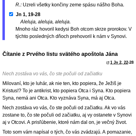
R.:
Uzreli všetky končiny zeme spásu nášho Boha.
Jn 1, 19-28
Aleluja, aleluja, aleluja.
Mnoho ráz hovoril kedysi Boh otcom skrze prorokov. V
týchto posledných dňoch prehovoril k nám v Synovi.
Čítanie z Prvého listu svätého apoštola Jána
1 Jn 2, 22
-28
Nech zostáva vo vás, čo ste počuli od začiatku
Milovaní, kto je luhár, ak nie ten, kto popiera, že Ježiš je
Kristus!? To je antikrist, kto popiera Otca i Syna. Kto popiera
Syna, nemá ani Otca. Kto vyznáva Syna, má aj Otca.
Nech zostáva vo vás, čo ste počuli od začiatku. Ak vo vás
zostane to, čo ste počuli od začiatku, aj vy ostanete v Synovi
aj v Otcovi. A prisľúbenie, ktoré nám dal on, je večný život.
Toto som vám napísal o tých, čo vás zvádzajú. A pomazanie,