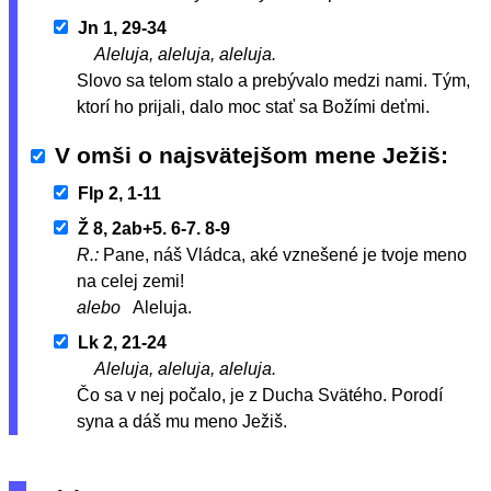
Jn 1, 29-34
Aleluja, aleluja, aleluja.
Slovo sa telom stalo a prebývalo medzi nami. Tým,
ktorí ho prijali, dalo moc stať sa Božími deťmi.
V omši o najsvätejšom mene Ježiš
Flp 2, 1-11
Ž 8, 2ab+5. 6-7. 8-9
R.:
Pane, náš Vládca, aké vznešené je tvoje meno
na celej zemi!
alebo
Aleluja.
Lk 2, 21-24
Aleluja, aleluja, aleluja.
Čo sa v nej počalo, je z Ducha Svätého. Porodí
syna a dáš mu meno Ježiš.