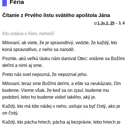
Féria
Čítanie z Prvého listu svätého apoštola Jána
1 Jn 2, 29
– 3, 6
Kto ostáva v ňom, nehreší
Milovaní, ak viete, že je spravodlivý, vedzte, že každý, kto
koná spravodlivo, z neho sa narodil.
Pozrite, akú veľkú lásku nám daroval Otec: voláme sa Božími
deťmi a nimi aj sme.
Preto nás svet nepozná, že nepoznal jeho.
Milovaní, teraz sme Božími deťmi, a ešte sa neukázalo, čím
budeme. Vieme však, že keď sa on zjaví, budeme mu
podobní, lebo ho budeme vidieť takého, aký je.
Každý, kto má túto nádej v neho, usiluje sa byť čistý, ako je
on čistý.
Každý, kto pácha hriech, pácha aj bezprávie, lebo hriech je