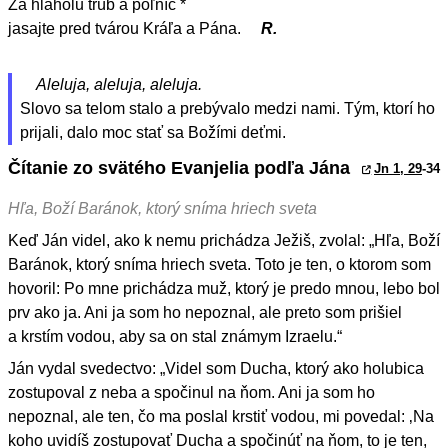
Za hlaholu trúb a poľníc *
jasajte pred tvárou Kráľa a Pána.
R.
Aleluja, aleluja, aleluja.
Slovo sa telom stalo a prebývalo medzi nami. Tým, ktorí ho
prijali, dalo moc stať sa Božími deťmi.
Čítanie zo svätého Evanjelia podľa Jána
Jn 1, 29
-34
Hľa, Boží Baránok, ktorý sníma hriech sveta
Keď Ján videl, ako k nemu prichádza Ježiš, zvolal: „Hľa, Boží
Baránok, ktorý sníma hriech sveta. Toto je ten, o ktorom som
hovoril: Po mne prichádza muž, ktorý je predo mnou, lebo bol
prv ako ja. Ani ja som ho nepoznal, ale preto som prišiel
a krstím vodou, aby sa on stal známym Izraelu.“
Ján vydal svedectvo: „Videl som Ducha, ktorý ako holubica
zostupoval z neba a spočinul na ňom. Ani ja som ho
nepoznal, ale ten, čo ma poslal krstiť vodou, mi povedal: ‚Na
koho uvidíš zostupovať Ducha a spočinúť na ňom, to je ten,