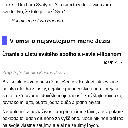
čo krstí Duchom Svätým.‘ A ja som to videl a vydávam
svedectvo, že toto je Boží Syn.“
Počuli sme slovo Pánovo.
V omši o najsvätejšom mene Ježiš
Čítanie z Listu svätého apoštola Pavla Filipanom
Flp 2, 1
-11
Zmýšľajte tak ako Kristus Ježiš
Bratia, ak jestvuje nejaké potešenie v Kristovi, ak jestvuje
nejaká útecha z lásky, nejaké spoločenstvo ducha, nejaké
srdce a zľutovanie, dovŕšte moju radosť: zmýšľajte rovnako,
rovnako milujte, buďte jedna duša a jedna myseľ!
Nerobte nič z nevraživosti ani pre márnu slávu, ale v pokore
pokladajte jeden druhého za vyššieho. Nech nik nehľadí iba
na svoje vlastné záujmy, ale aj na záujmy iných.