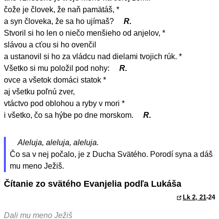
čože je človek, že naň pamätáš, *
a syn človeka, že sa ho ujímaš?
R.
Stvoril si ho len o niečo menšieho od anjelov, *
slávou a cťou si ho ovenčil
a ustanovil si ho za vládcu nad dielami tvojich rúk. *
Všetko si mu položil pod nohy:
R.
ovce a všetok domáci statok *
aj všetku poľnú zver,
vtáctvo pod oblohou a ryby v mori *
i všetko, čo sa hýbe po dne morskom.
R.
Aleluja, aleluja, aleluja.
Čo sa v nej počalo, je z Ducha Svätého. Porodí syna a dáš
mu meno Ježiš.
Čítanie zo svätého Evanjelia podľa Lukáša
Lk 2, 21
-24
Dali mu meno Ježiš