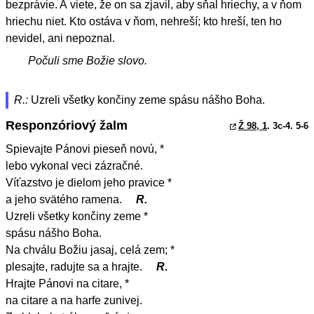
bezprávie. A viete, že on sa zjavil, aby sňal hriechy, a v ňom
hriechu niet. Kto ostáva v ňom, nehreší; kto hreší, ten ho
nevidel, ani nepoznal.
Počuli sme Božie slovo.
R.:
Uzreli všetky končiny zeme spásu nášho Boha.
Responzóriový žalm
Ž 98, 1
. 3c-4. 5-6
Spievajte Pánovi pieseň novú, *
lebo vykonal veci zázračné.
Víťazstvo je dielom jeho pravice *
a jeho svätého ramena.
R.
Uzreli všetky končiny zeme *
spásu nášho Boha.
Na chválu Božiu jasaj, celá zem; *
plesajte, radujte sa a hrajte.
R.
Hrajte Pánovi na citare, *
na citare a na harfe zunivej.