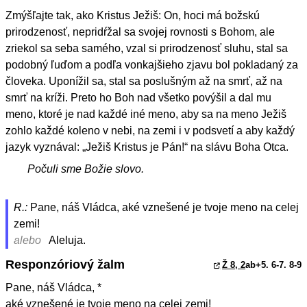
Zmýšľajte tak, ako Kristus Ježiš: On, hoci má božskú
prirodzenosť, nepridŕžal sa svojej rovnosti s Bohom, ale
zriekol sa seba samého, vzal si prirodzenosť sluhu, stal sa
podobný ľuďom a podľa vonkajšieho zjavu bol pokladaný za
človeka. Uponížil sa, stal sa poslušným až na smrť, až na
smrť na kríži. Preto ho Boh nad všetko povýšil a dal mu
meno, ktoré je nad každé iné meno, aby sa na meno Ježiš
zohlo každé koleno v nebi, na zemi i v podsvetí a aby každý
jazyk vyznával: „Ježiš Kristus je Pán!“ na slávu Boha Otca.
Počuli sme Božie slovo.
R.:
Pane, náš Vládca, aké vznešené je tvoje meno na celej
zemi!
alebo
Aleluja.
Responzóriový žalm
Ž 8, 2
ab+5. 6-7. 8-9
Pane, náš Vládca, *
aké vznešené je tvoje meno na celej zemi!