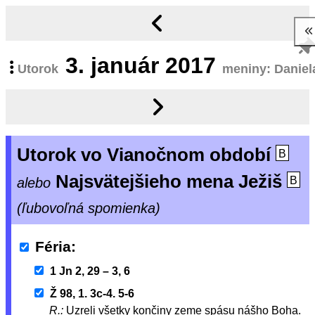
3.
január 2017
Utorok
meniny: Daniel
Utorok vo Vianočnom období
B
Najsvätejšieho mena Ježiš
alebo
B
(ľubovoľná spomienka)
Féria
1 Jn 2, 29 – 3, 6
Ž 98, 1. 3c-4. 5-6
R.:
Uzreli všetky končiny zeme spásu nášho Boha.