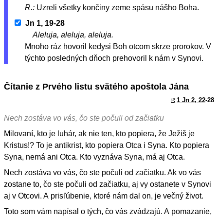
R.:
Uzreli všetky končiny zeme spásu nášho Boha.
Jn 1, 19-28
Aleluja, aleluja, aleluja.
Mnoho ráz hovoril kedysi Boh otcom skrze prorokov. V
týchto posledných dňoch prehovoril k nám v Synovi.
Čítanie z Prvého listu svätého apoštola Jána
1 Jn 2, 22
-28
Nech zostáva vo vás, čo ste počuli od začiatku
Milovaní, kto je luhár, ak nie ten, kto popiera, že Ježiš je
Kristus!? To je antikrist, kto popiera Otca i Syna. Kto popiera
Syna, nemá ani Otca. Kto vyznáva Syna, má aj Otca.
Nech zostáva vo vás, čo ste počuli od začiatku. Ak vo vás
zostane to, čo ste počuli od začiatku, aj vy ostanete v Synovi
aj v Otcovi. A prisľúbenie, ktoré nám dal on, je večný život.
Toto som vám napísal o tých, čo vás zvádzajú. A pomazanie,