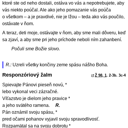
ktoré ste od neho dostali, ostáva vo vás a nepotrebujete, aby
vás niekto poúčal. Ale ako jeho pomazanie vás poúča
o všetkom – a je pravdivé, nie je lžou – teda ako vás poučilo,
ostávate v ňom.
A teraz, deti moje, ostávajte v ňom, aby sme mali dôveru, keď
sa zjaví, a aby sme pri jeho príchode neboli ním zahanbení.
Počuli sme Božie slovo.
R.:
Uzreli všetky končiny zeme spásu nášho Boha.
Responzóriový žalm
Ž 98, 1
. 2-3b. 3c-4
Spievajte Pánovi pieseň novú, *
lebo vykonal veci zázračné.
Víťazstvo je dielom jeho pravice *
a jeho svätého ramena.
R.
Pán oznámil svoju spásu, *
pred očami pohanov vyjavil svoju spravodlivosť.
Rozpamätal sa na svoju dobrotu *