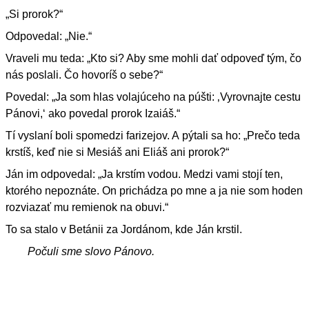
„Si prorok?“
Odpovedal: „Nie.“
Vraveli mu teda: „Kto si? Aby sme mohli dať odpoveď tým, čo
nás poslali. Čo hovoríš o sebe?“
Povedal: „Ja som hlas volajúceho na púšti: ‚Vyrovnajte cestu
Pánovi,‘ ako povedal prorok Izaiáš.“
Tí vyslaní boli spomedzi farizejov. A pýtali sa ho: „Prečo teda
krstíš, keď nie si Mesiáš ani Eliáš ani prorok?“
Ján im odpovedal: „Ja krstím vodou. Medzi vami stojí ten,
ktorého nepoznáte. On prichádza po mne a ja nie som hoden
rozviazať mu remienok na obuvi.“
To sa stalo v Betánii za Jordánom, kde Ján krstil.
Počuli sme slovo Pánovo.