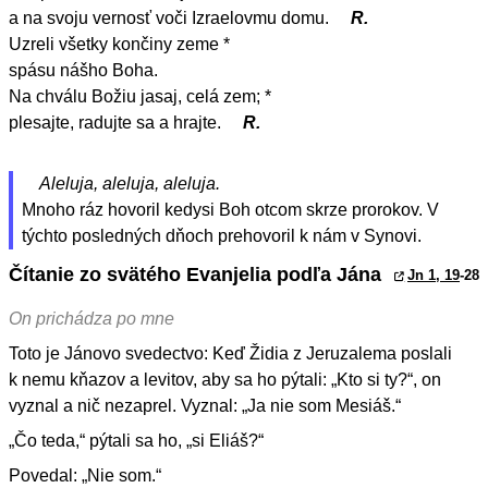
a na svoju vernosť voči Izraelovmu domu.
R.
Uzreli všetky končiny zeme *
spásu nášho Boha.
Na chválu Božiu jasaj, celá zem; *
plesajte, radujte sa a hrajte.
R.
Aleluja, aleluja, aleluja.
Mnoho ráz hovoril kedysi Boh otcom skrze prorokov. V
týchto posledných dňoch prehovoril k nám v Synovi.
Čítanie zo svätého Evanjelia podľa Jána
Jn 1, 19
-28
On prichádza po mne
Toto je Jánovo svedectvo: Keď Židia z Jeruzalema poslali
k nemu kňazov a levitov, aby sa ho pýtali: „Kto si ty?“, on
vyznal a nič nezaprel. Vyznal: „Ja nie som Mesiáš.“
„Čo teda,“ pýtali sa ho, „si Eliáš?“
Povedal: „Nie som.“