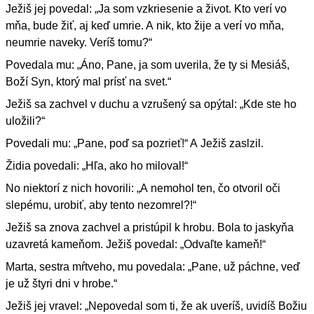
Ježiš jej povedal: „Ja som vzkriesenie a život. Kto verí vo
mňa, bude žiť, aj keď umrie. A nik, kto žije a verí vo mňa,
neumrie naveky. Veríš tomu?“
Povedala mu: „Áno, Pane, ja som uverila, že ty si Mesiáš,
Boží Syn, ktorý mal prísť na svet.“
Ježiš sa zachvel v duchu a vzrušený sa opýtal: „Kde ste ho
uložili?“
Povedali mu: „Pane, poď sa pozrieť!“ A Ježiš zaslzil.
Židia povedali: „Hľa, ako ho miloval!“
No niektorí z nich hovorili: „A nemohol ten, čo otvoril oči
slepému, urobiť, aby tento nezomrel?!“
Ježiš sa znova zachvel a pristúpil k hrobu. Bola to jaskyňa
uzavretá kameňom. Ježiš povedal: „Odvaľte kameň!“
Marta, sestra mŕtveho, mu povedala: „Pane, už páchne, veď
je už štyri dni v hrobe.“
Ježiš jej vravel: „Nepovedal som ti, že ak uveríš, uvidíš Božiu