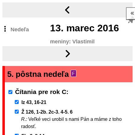
13.
marec 2016
Nedeľa
meniny: Vlastimil
5. pôstna nedeľa
F
Čítania pre rok C
Iz 43, 16-21
Ž 126, 1-2b. 2c-3. 4-5. 6
R.:
Veľké veci urobil s nami Pán a máme z toho
radosť.