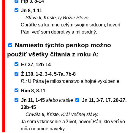
Flp 3, 8-14
Jn 8, 1-11
Sláva ti, Kriste, ty Božie Slovo.
Obráťte sa ku mne celým svojim srdcom, hovorí
Pán; veď som dobrotivý a milosrdný.
Namiesto týchto perikop možno
použiť všetky čítania z roku A
Ez 37, 12b-14
Ž 130, 1-2. 3-4. 5-7a. 7b-8
R.:
U Pána je milosrdenstvo a hojné vykúpenie.
Rim 8, 8-11
Jn 11, 1-45
alebo kratšie
Jn 11, 3-7. 17. 20-27.
33b-45
Chvála ti, Kriste, Kráľ večnej slávy.
Ja som vzkriesenie a život, hovorí Pán; kto verí vo
mňa neumrie naveky.