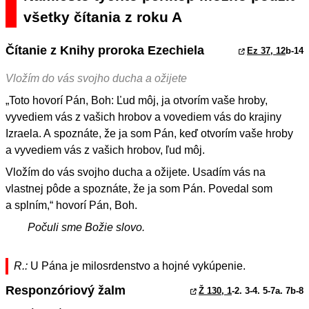
všetky čítania z roku A
Čítanie z Knihy proroka Ezechiela
Ez 37, 12
b-14
Vložím do vás svojho ducha a ožijete
„Toto hovorí Pán, Boh: Ľud môj, ja otvorím vaše hroby,
vyvediem vás z vašich hrobov a vovediem vás do krajiny
Izraela. A spoznáte, že ja som Pán, keď otvorím vaše hroby
a vyvediem vás z vašich hrobov, ľud môj.
Vložím do vás svojho ducha a ožijete. Usadím vás na
vlastnej pôde a spoznáte, že ja som Pán. Povedal som
a splním,“ hovorí Pán, Boh.
Počuli sme Božie slovo.
R.:
U Pána je milosrdenstvo a hojné vykúpenie.
Responzóriový žalm
Ž 130, 1
-2. 3-4. 5-7a. 7b-8