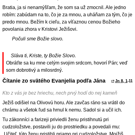
Bratia, ja si nenamýšľam, že som sa už zmocnil. Ale jedno
robím: zabúdam na to, čo je za mnou, a uháňam za tým, čo je
predo mnou. Bežím k cieľu, za víťaznou cenou Božieho
povolania zhora v Kristovi Ježišovi.
Počuli sme Božie slovo.
Sláva ti, Kriste, ty Božie Slovo.
Obráťte sa ku mne celým svojim srdcom, hovorí Pán; veď
som dobrotivý a milosrdný.
Čítanie zo svätého Evanjelia podľa Jána
Jn 8, 1
-11
Kto z vás je bez hriechu, nech prvý hodí do nej kameň
Ježiš odišiel na Olivovú horu. Ale zavčas ráno sa vrátil do
chrámu a všetok ľud sa hrnul k nemu. Sadol si a učil ich.
Tu zákonníci a farizeji priviedli ženu pristihnutú pri
cudzoložstve, postavili ju do prostriedku a povedali mu:
„Učiteľ, túto ženu pristihli priamo pri cudzoložstve. Mojžiš