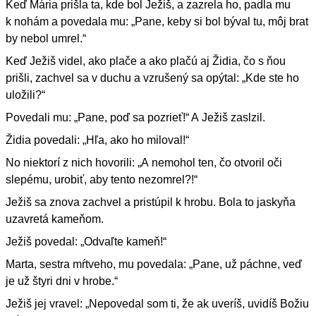
Keď Mária prišla ta, kde bol Ježiš, a zazrela ho, padla mu
k nohám a povedala mu: „Pane, keby si bol býval tu, môj brat
by nebol umrel.“
Keď Ježiš videl, ako plače a ako plačú aj Židia, čo s ňou
prišli, zachvel sa v duchu a vzrušený sa opýtal: „Kde ste ho
uložili?“
Povedali mu: „Pane, poď sa pozrieť!“ A Ježiš zaslzil.
Židia povedali: „Hľa, ako ho miloval!“
No niektorí z nich hovorili: „A nemohol ten, čo otvoril oči
slepému, urobiť, aby tento nezomrel?!“
Ježiš sa znova zachvel a pristúpil k hrobu. Bola to jaskyňa
uzavretá kameňom.
Ježiš povedal: „Odvaľte kameň!“
Marta, sestra mŕtveho, mu povedala: „Pane, už páchne, veď
je už štyri dni v hrobe.“
Ježiš jej vravel: „Nepovedal som ti, že ak uveríš, uvidíš Božiu