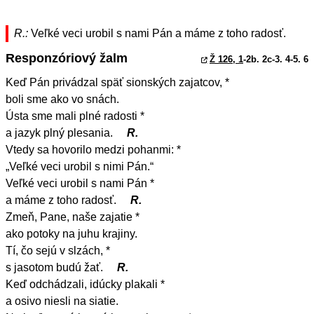
R.:
Veľké veci urobil s nami Pán a máme z toho radosť.
Responzóriový žalm
Ž 126, 1
-2b. 2c-3. 4-5. 6
Keď Pán privádzal späť sionských zajatcov, *
boli sme ako vo snách.
Ústa sme mali plné radosti *
a jazyk plný plesania.
R.
Vtedy sa hovorilo medzi pohanmi: *
„Veľké veci urobil s nimi Pán.“
Veľké veci urobil s nami Pán *
a máme z toho radosť.
R.
Zmeň, Pane, naše zajatie *
ako potoky na juhu krajiny.
Tí, čo sejú v slzách, *
s jasotom budú žať.
R.
Keď odchádzali, idúcky plakali *
a osivo niesli na siatie.