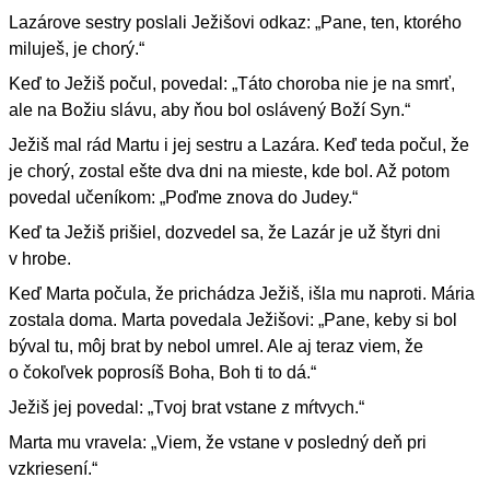
Lazárove sestry poslali Ježišovi odkaz: „Pane, ten, ktorého
miluješ, je chorý.“
Keď to Ježiš počul, povedal: „Táto choroba nie je na smrť,
ale na Božiu slávu, aby ňou bol oslávený Boží Syn.“
Ježiš mal rád Martu i jej sestru a Lazára. Keď teda počul, že
je chorý, zostal ešte dva dni na mieste, kde bol. Až potom
povedal učeníkom: „Poďme znova do Judey.“
Keď ta Ježiš prišiel, dozvedel sa, že Lazár je už štyri dni
v hrobe.
Keď Marta počula, že prichádza Ježiš, išla mu naproti. Mária
zostala doma. Marta povedala Ježišovi: „Pane, keby si bol
býval tu, môj brat by nebol umrel. Ale aj teraz viem, že
o čokoľvek poprosíš Boha, Boh ti to dá.“
Ježiš jej povedal: „Tvoj brat vstane z mŕtvych.“
Marta mu vravela: „Viem, že vstane v posledný deň pri
vzkriesení.“