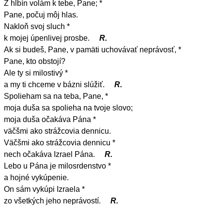
Z hlbín volám k tebe, Pane; *
Pane, počuj môj hlas.
Nakloň svoj sluch *
k mojej úpenlivej prosbe.
R.
Ak si budeš, Pane, v pamäti uchovávať neprávosť, *
Pane, kto obstojí?
Ale ty si milostivý *
a my ti chceme v bázni slúžiť.
R.
Spolieham sa na teba, Pane, *
moja duša sa spolieha na tvoje slovo;
moja duša očakáva Pána *
väčšmi ako strážcovia dennicu.
Väčšmi ako strážcovia dennicu *
nech očakáva Izrael Pána.
R.
Lebo u Pána je milosrdenstvo *
a hojné vykúpenie.
On sám vykúpi Izraela *
zo všetkých jeho neprávostí.
R.