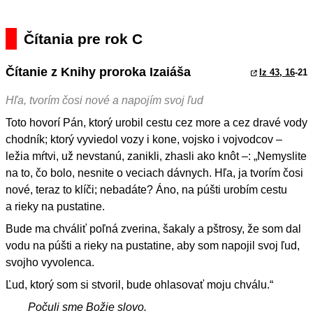
Čítania pre rok C
Čítanie z Knihy proroka Izaiáša
Iz 43, 16
-21
Hľa, tvorím čosi nové a napojím svoj ľud
Toto hovorí Pán, ktorý urobil cestu cez more a cez dravé vody
chodník; ktorý vyviedol vozy i kone, vojsko i vojvodcov –
ležia mŕtvi, už nevstanú, zanikli, zhasli ako knôt –: „Nemyslite
na to, čo bolo, nesnite o veciach dávnych. Hľa, ja tvorím čosi
nové, teraz to klíči; nebadáte? Áno, na púšti urobím cestu
a rieky na pustatine.
Bude ma chváliť poľná zverina, šakaly a pštrosy, že som dal
vodu na púšti a rieky na pustatine, aby som napojil svoj ľud,
svojho vyvolenca.
Ľud, ktorý som si stvoril, bude ohlasovať moju chválu.“
Počuli sme Božie slovo.