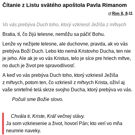
Čítanie z Listu svätého apoštola Pavla Rimanom
Rim 8, 8
-11
Vo vás prebýva Duch toho, ktorý vzkriesil Ježiša z mŕtvych
Bratia, tí, čo žijú telesne, nemôžu sa páčiť Bohu.
Lenže vy nežijete telesne, ale duchovne, pravda, ak vo vás
prebýva Boží Duch. Lebo kto nemá Kristovho Ducha, ten nie
je jeho. Ale ak je vo vás Kristus, telo je síce pre hriech mŕtve,
no duch je život pre spravodlivosť.
A keď vo vás prebýva Duch toho, ktorý vzkriesil Ježiša
z mŕtvych, potom ten, čo vzkriesil z mŕtvych Krista, oživí aj
vaše smrteľné telá skrze svojho Ducha, ktorý prebýva vo vás.
Počuli sme Božie slovo.
Chvála ti, Kriste, Kráľ večnej slávy.
Ja som vzkriesenie a život, hovorí Pán; kto verí vo mňa
neumrie naveky.