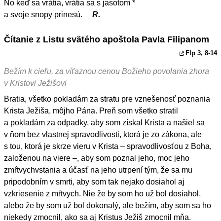
No keď sa vrátia, vrátia sa s jasotom *
a svoje snopy prinesú.
R.
Čítanie z Listu svätého apoštola Pavla Filipanom
Flp 3, 8
-14
Bežím k cieľu, za víťaznou cenou Božieho povolania zhora
v Kristovi Ježišovi
Bratia, všetko pokladám za stratu pre vznešenosť poznania
Krista Ježiša, môjho Pána. Preň som všetko stratil
a pokladám za odpadky, aby som získal Krista a našiel sa
v ňom bez vlastnej spravodlivosti, ktorá je zo zákona, ale
s tou, ktorá je skrze vieru v Krista – spravodlivosťou z Boha,
založenou na viere –, aby som poznal jeho, moc jeho
zmŕtvychvstania a účasť na jeho utrpení tým, že sa mu
pripodobním v smrti, aby som tak nejako dosiahol aj
vzkriesenie z mŕtvych. Nie že by som ho už bol dosiahol,
alebo že by som už bol dokonalý, ale bežím, aby som sa ho
niekedy zmocnil, ako sa aj Kristus Ježiš zmocnil mňa.