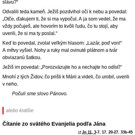
slávu?“
Odvalili teda kameň. Ježiš pozdvihol oči k nebu a povedal:
„Otče, ďakujem ti, že si ma vypočul. A ja som vedel, že ma
vždy počuješ, ale hovorím to kvôli ľudu, čo tu stojí, aby
uverili, že si ma ty poslal.“
Keď to povedal, zvolal veľkým hlasom: „Lazár, poď von!“
A mŕtvy vyšiel. Nohy a ruky mal ovinuté plátnom a tvár
obviazanú šatkou.
Ježiš im povedal: „Porozväzujte ho a nechajte ho odísť!“
Mnohí z tých Židov, čo prišli k Márii a videli, čo urobil, uverili
v neho.
Počuli sme slovo Pánovo.
alebo kratšie
Čítanie zo svätého Evanjelia podľa Jána
Jn 11, 3
-7. 17. 20-27. 33b-45