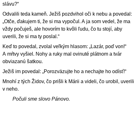
slávu?“
Odvalili teda kameň. Ježiš pozdvihol oči k nebu a povedal:
„Otče, ďakujem ti, že si ma vypočul. A ja som vedel, že ma
vždy počuješ, ale hovorím to kvôli ľudu, čo tu stojí, aby
uverili, že si ma ty poslal.“
Keď to povedal, zvolal veľkým hlasom: „Lazár, poď von!“
A mŕtvy vyšiel. Nohy a ruky mal ovinuté plátnom a tvár
obviazanú šatkou.
Ježiš im povedal: „Porozväzujte ho a nechajte ho odísť!“
Mnohí z tých Židov, čo prišli k Márii a videli, čo urobil, uverili
v neho.
Počuli sme slovo Pánovo.