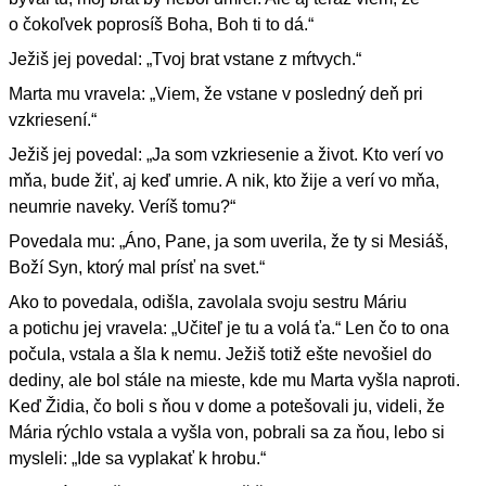
o čokoľvek poprosíš Boha, Boh ti to dá.“
Ježiš jej povedal: „Tvoj brat vstane z mŕtvych.“
Marta mu vravela: „Viem, že vstane v posledný deň pri
vzkriesení.“
Ježiš jej povedal: „Ja som vzkriesenie a život. Kto verí vo
mňa, bude žiť, aj keď umrie. A nik, kto žije a verí vo mňa,
neumrie naveky. Veríš tomu?“
Povedala mu: „Áno, Pane, ja som uverila, že ty si Mesiáš,
Boží Syn, ktorý mal prísť na svet.“
Ako to povedala, odišla, zavolala svoju sestru Máriu
a potichu jej vravela: „Učiteľ je tu a volá ťa.“ Len čo to ona
počula, vstala a šla k nemu. Ježiš totiž ešte nevošiel do
dediny, ale bol stále na mieste, kde mu Marta vyšla naproti.
Keď Židia, čo boli s ňou v dome a potešovali ju, videli, že
Mária rýchlo vstala a vyšla von, pobrali sa za ňou, lebo si
mysleli: „Ide sa vyplakať k hrobu.“