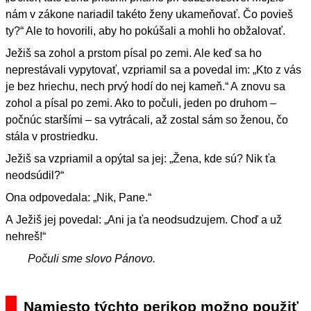
nám v zákone nariadil takéto ženy ukameňovať. Čo povieš
ty?“ Ale to hovorili, aby ho pokúšali a mohli ho obžalovať.
Ježiš sa zohol a prstom písal po zemi. Ale keď sa ho
neprestávali vypytovať, vzpriamil sa a povedal im: „Kto z vás
je bez hriechu, nech prvý hodí do nej kameň.“ A znovu sa
zohol a písal po zemi. Ako to počuli, jeden po druhom –
počnúc staršími – sa vytrácali, až zostal sám so ženou, čo
stála v prostriedku.
Ježiš sa vzpriamil a opýtal sa jej: „Žena, kde sú? Nik ťa
neodsúdil?“
Ona odpovedala: „Nik, Pane.“
A Ježiš jej povedal: „Ani ja ťa neodsudzujem. Choď a už
nehreš!“
Počuli sme slovo Pánovo.
Namiesto týchto perikop možno použiť