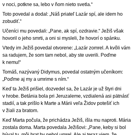
v noci, potkne sa, lebo v ňom nieto svetla.“
Toto povedal a dodal: „Náš priateľ Lazár spí, ale idem ho
zobudiť.“
Učeníci mu povedali: „Pane, ak spí, ozdravie.“ Ježiš však
hovoril o jeho smrti, a oni si mysleli, že hovorí o spánku.
Vtedy im Ježiš povedal otvorene: „Lazár zomrel. A kvôli vám
sa radujem, že som tam nebol, aby ste uverili. Poďme
k nemu!“
Tomáš, nazývaný Didymus, povedal ostatným učeníkom:
„Poďme aj my a umrime s ním.“
Keď ta Ježiš prišiel, dozvedel sa, že Lazár je už štyri dni
v hrobe. Betánia bola pri Jeruzaleme, vzdialená asi pätnásť
stadií, a tak prišlo k Marte a Márii veľa Židov potešiť ich
v žiali za bratom.
Keď Marta počula, že prichádza Ježiš, išla mu naproti. Mária
zostala doma. Marta povedala Ježišovi: „Pane, keby si bol
býval tu, môj brat by nebol umrel. Ale aj teraz viem, že