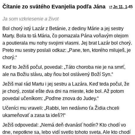
Čítanie zo svätého Evanjelia podľa Jána
Jn 11, 1
-45
Ja som vzkriesenie a život
Bol chorý istý Lazár z Betánie, z dediny Márie a jej sestry
Marty. Bola to tá Mária, čo pomazala Pána voňavým olejom
a poutierala mu nohy svojimi vlasmi. Jej brat Lazár bol chorý.
Preto mu sestry poslali odkaz: „Pane, ten, ktorého miluješ, je
chorý.“
Keď to Ježiš počul, povedal: „Táto choroba nie je na smrť,
ale na Božiu slávu, aby ňou bol oslávený Boží Syn.“
Ježiš mal rád Martu i jej sestru a Lazára. Keď teda počul, že
je chorý, zostal ešte dva dni na mieste, kde bol. Až potom
povedal učeníkom: „Poďme znova do Judey.“
Učeníci mu vraveli: „Rabbi, len nedávno ťa Židia chceli
ukameňovať a zasa ta ideš?!“
Ježiš odpovedal: „Nemá deň dvanásť hodín? Kto chodí vo
dne, nepotkne sa, lebo vidí svetlo tohoto sveta. Ale kto chodí