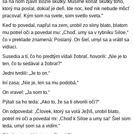
sa na ňom zjaviť Božie skutky. Musíme konať skutky toho,
ktorý ma poslal, dokiaľ je deň. Ide noc, keď nik nebude môcť
pracovať. Kým som na svete, som svetlo sveta.“
Keď to povedal, napľul na zem, urobil zo sliny blato, blatom
mu potrel oči a povedal mu: „Choď, umy sa v rybníku Siloe,“
čo v preklade znamená: Poslaný. On šiel, umyl sa a vrátil sa
vidiaci.
Susedia a tí, čo ho predtým vídali žobrať, hovorili: „Nie je to
ten, čo tu sedával a žobral?“
Jedni tvrdili: „Je to on.“
Iní zasa: „Nie je, len sa mu podobá.“
On vravel: „Ja som to.“
Pýtali sa ho teda: „Ako to, že sa ti otvorili oči?“
On odpovedal: „Človek, ktorý sa volá Ježiš, urobil blato,
potrel mi oči a povedal mi: ‚Choď k Siloe a umy sa!‘ Šiel som
teda, umyl som sa a vidím.“