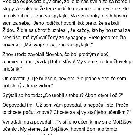
Rodičia odpovedali: „Vieme, že je to náš syn a že sa narodil
slepý. Ale ako to, že teraz vidí, to nevieme, ani nevieme, kto
mu otvoril oči. Jeho sa spýtajte. Má svoje roky, nech hovorí
sám za seba.“ Jeho rodičia hovorili tak preto, že sa báli
Židov. Židia sa už totiž uzniesli, že každý, kto by ho uznal za
Mesiáša, má byť vylúčený zo synagógy. Preto jeho rodičia
povedali: „Má svoje roky, jeho sa spýtajte.“
Znovu teda zavolali človeka, čo bol predtým slepý,
a povedali mu: „Vzdaj Bohu slávu! My vieme, že ten človek je
hriešnik.“
On odvetil: „Či je hriešnik, neviem. Ale jedno viem: že som
bol slepý a teraz vidím.“
Spýtali sa ho teda: „Čo urobil s tebou? Ako ti otvoril oči?“
Odpovedal im: „Už som vám povedal, a nepočuli ste. Prečo
to chcete počuť znova? Chcete sa aj vy stať jeho učeníkmi?“
Vynadali mu a povedali: „Ty si jeho učeník, my sme Mojžišovi
učeníci. My vieme, že Mojžišovi hovoril Boh, a o tomto