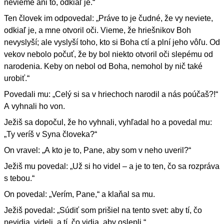
nevieme ani to, odkiaľ je.“
Ten človek im odpovedal: „Práve to je čudné, že vy neviete,
odkiaľ je, a mne otvoril oči. Vieme, že hriešnikov Boh
nevyslyší; ale vyslyší toho, kto si Boha ctí a plní jeho vôľu. Od
vekov nebolo počuť, že by bol niekto otvoril oči slepému od
narodenia. Keby on nebol od Boha, nemohol by nič také
urobiť.“
Povedali mu: „Celý si sa v hriechoch narodil a nás poúčaš?!“
A vyhnali ho von.
Ježiš sa dopočul, že ho vyhnali, vyhľadal ho a povedal mu:
„Ty veríš v Syna človeka?“
On vravel: „A kto je to, Pane, aby som v neho uveril?“
Ježiš mu povedal: „Už si ho videl – a je to ten, čo sa rozpráva
s tebou.“
On povedal: „Verím, Pane,“ a klaňal sa mu.
Ježiš povedal: „Súdiť som prišiel na tento svet: aby tí, čo
nevidia, videli, a tí, čo vidia, aby oslepli.“