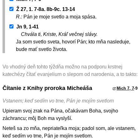
Ž 27, 1. 7-8a. 8b-9c. 13-14
R.:
Pán je moje svetlo a moja spása.
Jn 9, 1-41
Chvála ti, Kriste, Kráľ večnej slávy.
Ja som svetlo sveta, hovorí Pán; kto mňa nasleduje,
bude mať svetlo života.
Vo vhodný deň tohto týždňa možno na podporu krstnej
katechézy čítať evanjelium o slepom od narodenia, a to takto:
Čítanie z Knihy proroka Micheáša
Mich 7, 7
-9
Vstanem; keď sedím vo tme, Pán je mojím svetlom
Upieram svoj zrak na Pána, očakávam Boha, svojho
záchrancu; môj Boh ma vyslyší.
Neteš sa zo mňa, nepriateľka moja; padol som, ale vstanem,
keď sedím vo tme, Pán je mojím svetlom.