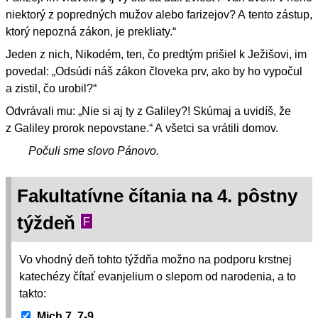
niektorý z popredných mužov alebo farizejov? A tento zástup,
ktorý nepozná zákon, je prekliaty.“
Jeden z nich, Nikodém, ten, čo predtým prišiel k Ježišovi, im
povedal: „Odsúdi náš zákon človeka prv, ako by ho vypočul
a zistil, čo urobil?“
Odvrávali mu: „Nie si aj ty z Galiley?! Skúmaj a uvidíš, že
z Galiley prorok nepovstane.“ A všetci sa vrátili domov.
Počuli sme slovo Pánovo.
Fakultatívne čítania na 4. pôstny
týždeň
F
Vo vhodný deň tohto týždňa možno na podporu krstnej
katechézy čítať evanjelium o slepom od narodenia, a to
takto:
Mich 7, 7-9