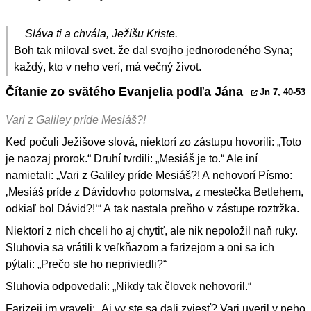
Sláva ti a chvála, Ježišu Kriste.
Boh tak miloval svet. že dal svojho jednorodeného Syna;
každý, kto v neho verí, má večný život.
Čítanie zo svätého Evanjelia podľa Jána
Jn 7, 40
-53
Vari z Galiley príde Mesiáš?!
Keď počuli Ježišove slová, niektorí zo zástupu hovorili: „Toto
je naozaj prorok.“ Druhí tvrdili: „Mesiáš je to.“ Ale iní
namietali: „Vari z Galiley príde Mesiáš?! A nehovorí Písmo:
‚Mesiáš príde z Dávidovho potomstva, z mestečka Betlehem,
odkiaľ bol Dávid?!‘“ A tak nastala preňho v zástupe roztržka.
Niektorí z nich chceli ho aj chytiť, ale nik nepoložil naň ruky.
Sluhovia sa vrátili k veľkňazom a farizejom a oni sa ich
pýtali: „Prečo ste ho nepriviedli?“
Sluhovia odpovedali: „Nikdy tak človek nehovoril.“
Farizeji im vraveli: „Aj vy ste sa dali zviesť? Vari uveril v neho