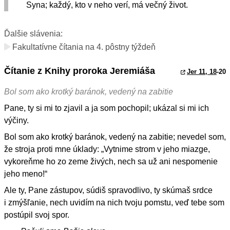
Syna; každý, kto v neho verí, má večný život.
Ďalšie slávenia:
Fakultatívne čítania na 4. pôstny týždeň
Čítanie z Knihy proroka Jeremiáša
Jer 11, 18
-20
Bol som ako krotký baránok, vedený na zabitie
Pane, ty si mi to zjavil a ja som pochopil; ukázal si mi ich
výčiny.
Bol som ako krotký baránok, vedený na zabitie; nevedel som,
že stroja proti mne úklady: „Vytnime strom v jeho miazge,
vykoreňme ho zo zeme živých, nech sa už ani nespomenie
jeho meno!“
Ale ty, Pane zástupov, súdiš spravodlivo, ty skúmaš srdce
i zmýšľanie, nech uvidím na nich tvoju pomstu, veď tebe som
postúpil svoj spor.