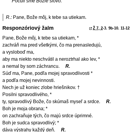
Počuli sme Božie slovo.
R.:
Pane, Bože môj, k tebe sa utiekam.
Responzóriový žalm
Ž 7, 2
-3. 9b-10. 11-12
Pane, Bože môj, k tebe sa utiekam, *
zachráň ma pred všetkými, čo ma prenasledujú,
a vysloboď ma,
aby ma niekto neschvátil a neroztrhal ako lev, *
a nemal by som záchrancu.
R.
Súď ma, Pane, podľa mojej spravodlivosti *
a podľa mojej nevinnosti.
Nech je už koniec zlobe hriešnikov. †
Posilni spravodlivého, *
ty, spravodlivý Bože, čo skúmaš myseľ a srdce.
R.
Boh je moja obrana; *
on zachraňuje tých, čo majú srdce úprimné.
Boh je sudca spravodlivý; *
dáva výstrahy každý deň.
R.