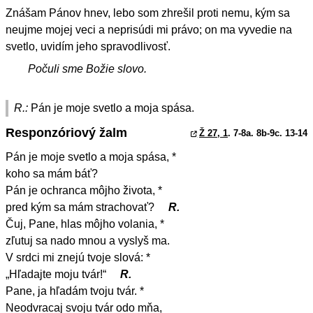
Znášam Pánov hnev, lebo som zhrešil proti nemu, kým sa
neujme mojej veci a neprisúdi mi právo; on ma vyvedie na
svetlo, uvidím jeho spravodlivosť.
Počuli sme Božie slovo.
R.:
Pán je moje svetlo a moja spása.
Responzóriový žalm
Ž 27, 1
. 7-8a. 8b-9c. 13-14
Pán je moje svetlo a moja spása, *
koho sa mám báť?
Pán je ochranca môjho života, *
pred kým sa mám strachovať?
R.
Čuj, Pane, hlas môjho volania, *
zľutuj sa nado mnou a vyslyš ma.
V srdci mi znejú tvoje slová: *
„Hľadajte moju tvár!“
R.
Pane, ja hľadám tvoju tvár. *
Neodvracaj svoju tvár odo mňa,