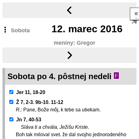
12.
marec 2016
Sobota
meniny: Gregor
Sobota po 4. pôstnej nedeli
F
Jer 11, 18-20
Ž 7, 2-3. 9b-10. 11-12
R.:
Pane, Bože môj, k tebe sa utiekam.
Jn 7, 40-53
Sláva ti a chvála, Ježišu Kriste.
Boh tak miloval svet. že dal svojho jednorodeného