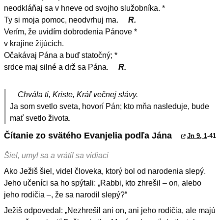
neodkláňaj sa v hneve od svojho služobníka. *
Ty si moja pomoc, neodvrhuj ma.
R.
Verím, že uvidím dobrodenia Pánove *
v krajine žijúcich.
Očakávaj Pána a buď statočný; *
srdce maj silné a drž sa Pána.
R.
Chvála ti, Kriste, Kráľ večnej slávy.
Ja som svetlo sveta, hovorí Pán; kto mňa nasleduje, bude
mať svetlo života.
Čítanie zo svätého Evanjelia podľa Jána
Jn 9, 1
-41
Šiel, umyl sa a vrátil sa vidiaci
Ako Ježiš šiel, videl človeka, ktorý bol od narodenia slepý.
Jeho učeníci sa ho spýtali: „Rabbi, kto zhrešil – on, alebo
jeho rodičia –, že sa narodil slepý?“
Ježiš odpovedal: „Nezhrešil ani on, ani jeho rodičia, ale majú