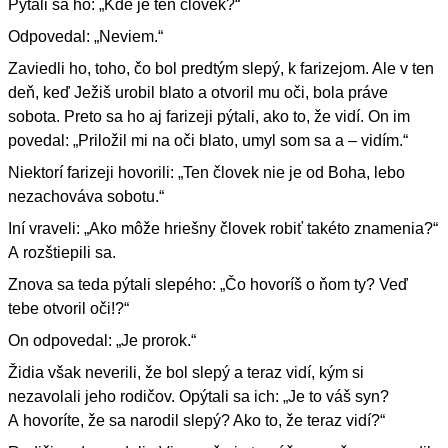
Pýtali sa ho: „Kde je ten človek?“
Odpovedal: „Neviem.“
Zaviedli ho, toho, čo bol predtým slepý, k farizejom. Ale v ten
deň, keď Ježiš urobil blato a otvoril mu oči, bola práve
sobota. Preto sa ho aj farizeji pýtali, ako to, že vidí. On im
povedal: „Priložil mi na oči blato, umyl som sa a – vidím.“
Niektorí farizeji hovorili: „Ten človek nie je od Boha, lebo
nezachováva sobotu.“
Iní vraveli: „Ako môže hriešny človek robiť takéto znamenia?“
A rozštiepili sa.
Znova sa teda pýtali slepého: „Čo hovoríš o ňom ty? Veď
tebe otvoril oči!?“
On odpovedal: „Je prorok.“
Židia však neverili, že bol slepý a teraz vidí, kým si
nezavolali jeho rodičov. Opýtali sa ich: „Je to váš syn?
A hovoríte, že sa narodil slepý? Ako to, že teraz vidí?“