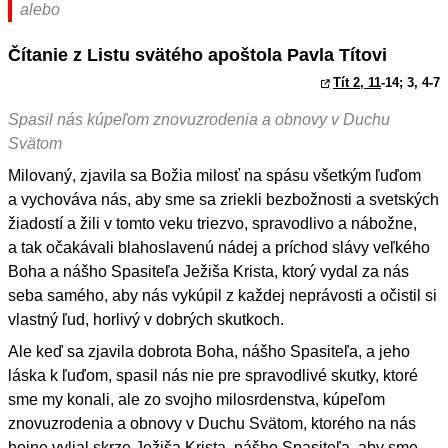
alebo
Čítanie z Listu svätého apoštola Pavla Títovi
Tít 2, 11
-14; 3, 4-7
Spasil nás kúpeľom znovuzrodenia a obnovy v Duchu
Svätom
Milovaný, zjavila sa Božia milosť na spásu všetkým ľuďom
a vychováva nás, aby sme sa zriekli bezbožnosti a svetských
žiadostí a žili v tomto veku triezvo, spravodlivo a nábožne,
a tak očakávali blahoslavenú nádej a príchod slávy veľkého
Boha a nášho Spasiteľa Ježiša Krista, ktorý vydal za nás
seba samého, aby nás vykúpil z každej neprávosti a očistil si
vlastný ľud, horlivý v dobrých skutkoch.
Ale keď sa zjavila dobrota Boha, nášho Spasiteľa, a jeho
láska k ľuďom, spasil nás nie pre spravodlivé skutky, ktoré
sme my konali, ale zo svojho milosrdenstva, kúpeľom
znovuzrodenia a obnovy v Duchu Svätom, ktorého na nás
hojne vylial skrze Ježiša Krista, nášho Spasiteľa, aby sme,