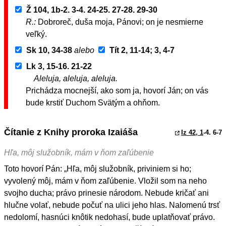
Ž 104, 1b-2. 3-4. 24-25. 27-28. 29-30
R.:
Dobroreč, duša moja, Pánovi; on je nesmierne
veľký.
Sk 10, 34-38
alebo
Tít 2, 11-14; 3, 4-7
Lk 3, 15-16. 21-22
Aleluja, aleluja, aleluja.
Prichádza mocnejší, ako som ja, hovorí Ján; on vás
bude krstiť Duchom Svätým a ohňom.
Čítanie z Knihy proroka Izaiáša
Iz 42, 1
-4. 6-7
Hľa, môj služobník, mám v ňom zaľúbenie
Toto hovorí Pán: „Hľa, môj služobník, priviniem si ho;
vyvolený môj, mám v ňom zaľúbenie. Vložil som na neho
svojho ducha; právo prinesie národom. Nebude kričať ani
hlučne volať, nebude počuť na ulici jeho hlas. Nalomenú trsť
nedolomí, hasnúci knôtik nedohasí, bude uplatňovať právo.