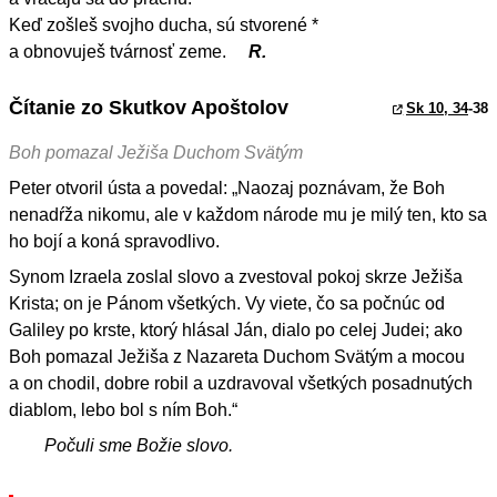
Keď zošleš svojho ducha, sú stvorené *
a obnovuješ tvárnosť zeme.
R.
Čítanie zo Skutkov Apoštolov
Sk 10, 34
-38
Boh pomazal Ježiša Duchom Svätým
Peter otvoril ústa a povedal: „Naozaj poznávam, že Boh
nenadŕža nikomu, ale v každom národe mu je milý ten, kto sa
ho bojí a koná spravodlivo.
Synom Izraela zoslal slovo a zvestoval pokoj skrze Ježiša
Krista; on je Pánom všetkých. Vy viete, čo sa počnúc od
Galiley po krste, ktorý hlásal Ján, dialo po celej Judei; ako
Boh pomazal Ježiša z Nazareta Duchom Svätým a mocou
a on chodil, dobre robil a uzdravoval všetkých posadnutých
diablom, lebo bol s ním Boh.“
Počuli sme Božie slovo.