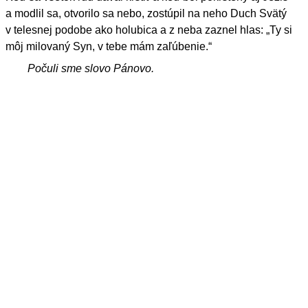
a modlil sa, otvorilo sa nebo, zostúpil na neho Duch Svätý
v telesnej podobe ako holubica a z neba zaznel hlas: „Ty si
môj milovaný Syn, v tebe mám zaľúbenie.“
Počuli sme slovo Pánovo.