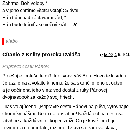
Zahrmel Boh veleby *
a v jeho chráme všetci volajú: Sláva!
Pán tróni nad záplavami vôd, *
Pán bude tróniť ako večný kráľ.
R.
alebo
Čítanie z Knihy proroka Izaiáša
Iz 40, 1
-5. 9-11
Pripravte cestu Pánovi
Potešujte, potešujte môj ľud, vraví váš Boh. Hovorte k srdcu
Jeruzalema a volajte k nemu, že sa skončilo jeho otroctvo
a je odčinená jeho vina; veď dostal z ruky Pánovej
dvojnásobok za každý svoj hriech.
Hlas volajúceho: „Pripravte cestu Pánovi na púšti, vyrovnajte
chodníky nášmu Bohu na pustatine! Každá dolina nech sa
zdvihne a každý vrch i kopec zníži! Čo je krivé, nech je
rovinou, a čo hrboľaté, nížinou. I zjaví sa Pánova sláva,