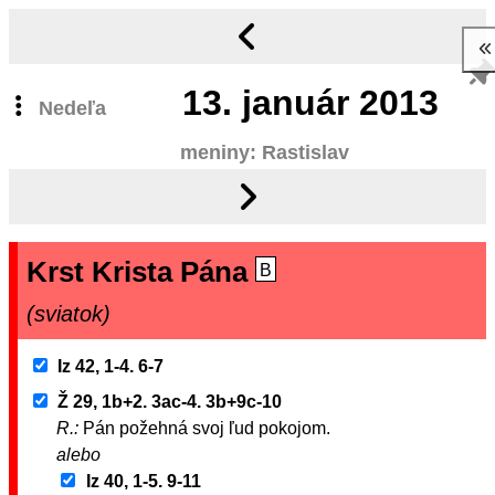
13.
január 2013
Nedeľa
meniny: Rastislav
Krst Krista Pána
B
(sviatok)
Iz 42, 1-4. 6-7
Ž 29, 1b+2. 3ac-4. 3b+9c-10
R.:
Pán požehná svoj ľud pokojom.
alebo
Iz 40, 1-5. 9-11