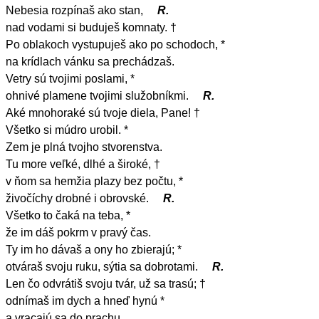
Nebesia rozpínaš ako stan,
R.
nad vodami si buduješ komnaty. †
Po oblakoch vystupuješ ako po schodoch, *
na krídlach vánku sa prechádzaš.
Vetry sú tvojimi poslami, *
ohnivé plamene tvojimi služobníkmi.
R.
Aké mnohoraké sú tvoje diela, Pane! †
Všetko si múdro urobil. *
Zem je plná tvojho stvorenstva.
Tu more veľké, dlhé a široké, †
v ňom sa hemžia plazy bez počtu, *
živočíchy drobné i obrovské.
R.
Všetko to čaká na teba, *
že im dáš pokrm v pravý čas.
Ty im ho dávaš a ony ho zbierajú; *
otváraš svoju ruku, sýtia sa dobrotami.
R.
Len čo odvrátiš svoju tvár, už sa trasú; †
odnímaš im dych a hneď hynú *
a vracajú sa do prachu.