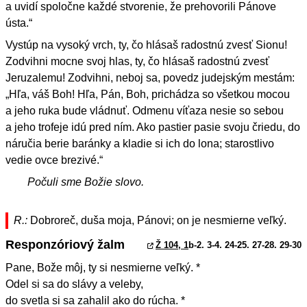
a uvidí spoločne každé stvorenie, že prehovorili Pánove
ústa.“
Vystúp na vysoký vrch, ty, čo hlásaš radostnú zvesť Sionu!
Zodvihni mocne svoj hlas, ty, čo hlásaš radostnú zvesť
Jeruzalemu! Zodvihni, neboj sa, povedz judejským mestám:
„Hľa, váš Boh! Hľa, Pán, Boh, prichádza so všetkou mocou
a jeho ruka bude vládnuť. Odmenu víťaza nesie so sebou
a jeho trofeje idú pred ním. Ako pastier pasie svoju čriedu, do
náručia berie baránky a kladie si ich do lona; starostlivo
vedie ovce brezivé.“
Počuli sme Božie slovo.
R.:
Dobroreč, duša moja, Pánovi; on je nesmierne veľký.
Responzóriový žalm
Ž 104, 1
b-2. 3-4. 24-25. 27-28. 29-30
Pane, Bože môj, ty si nesmierne veľký. *
Odel si sa do slávy a veleby,
do svetla si sa zahalil ako do rúcha. *