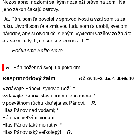
Nezoslabne, nezlomí sa, kým nezaloží právo na zemi. Na
jeho zákon čakajú ostrovy.
‚Ja, Pán, som ťa povolal v spravodlivosti a vzal som ťa za
ruku. Utvoril som ťa a zmluvou ľudu som ťa urobil, svetlom
národov, aby si otvoril oči slepým, vyviedol väzňov zo žalára
a z väznice tých, čo sedia v temnotách.‘“
Počuli sme Božie slovo.
R.:
Pán požehná svoj ľud pokojom.
Responzóriový žalm
Ž 29, 1
b+2. 3ac-4. 3b+9c-10
Vzdávajte Pánovi, synovia Boží, †
vzdávajte Pánovi slávu hodnu jeho mena, *
v posvätnom rúchu klaňajte sa Pánovi.
R.
Hlas Pánov nad vodami; *
Pán nad veľkými vodami!
Hlas Pánov taký mohutný! *
Hlas Pánov taký veľkolepý!
R.