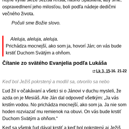
ospravedlnení jeho milosťou, boli podľa nádeje dedičmi
večného života.
Počuli sme Božie slovo.
Aleluja, aleluja, aleluja.
Prichádza mocnejší, ako som ja, hovorí Ján; on vás bude
krstiť Duchom Svätým a ohňom.
Čítanie zo svätého Evanjelia podľa Lukáša
Lk 3, 15
-16. 21-22
Keď bol Ježiš pokrstený a modlil sa, otvorilo sa nebo
Ľud žil v očakávaní a všetci si o Jánovi v duchu mysleli, že
azda on je Mesiáš. Ale Ján dal odpoveď všetkým: „Ja vás
krstím vodou. No prichádza mocnejší, ako som ja. Ja nie som
hoden rozviazať mu remienok na obuvi. On vás bude krstiť
Duchom Svätým a ohňom.“
Keď sa všetok ľud dával krstiť a keď bol pokrstený aj Ježiš