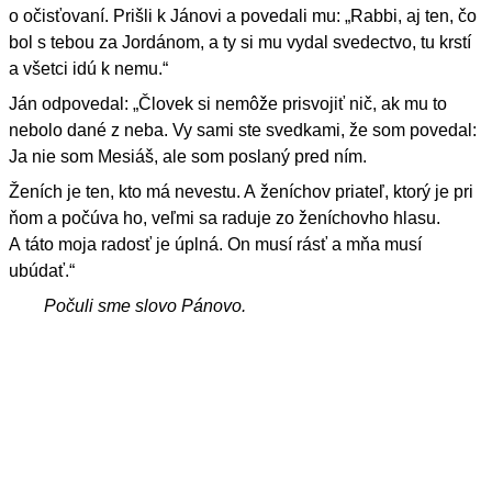
o očisťovaní. Prišli k Jánovi a povedali mu: „Rabbi, aj ten, čo
bol s tebou za Jordánom, a ty si mu vydal svedectvo, tu krstí
a všetci idú k nemu.“
Ján odpovedal: „Človek si nemôže prisvojiť nič, ak mu to
nebolo dané z neba. Vy sami ste svedkami, že som povedal:
Ja nie som Mesiáš, ale som poslaný pred ním.
Ženích je ten, kto má nevestu. A ženíchov priateľ, ktorý je pri
ňom a počúva ho, veľmi sa raduje zo ženíchovho hlasu.
A táto moja radosť je úplná. On musí rásť a mňa musí
ubúdať.“
Počuli sme slovo Pánovo.