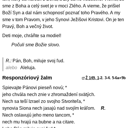
sme z Boha a celý svet je v moci Zlého. A vieme, že prišiel
Boží Syn a dal nám schopnosť poznať toho Pravého. A my
sme v tom Pravom, v jeho Synovi Ježišovi Kristovi. On je ten
Pravý, Boh a večný život.
Deti moje, chráňte sa modiel!
Počuli sme Božie slovo.
R.:
Pán, Boh, miluje svoj ľud.
alebo
Aleluja.
Responzóriový žalm
Ž 149, 1
-2. 3-4. 5-6a+9b
Spievajte Pánovi pieseň novú; *
jeho chvála nech znie v zhromaždení svätých.
Nech sa teší Izrael zo svojho Stvoriteľa, *
synovia Siona nech jasajú nad svojím kráľom.
R.
Nech oslavujú jeho meno tancom, *
nech mu hrajú na bubne a na citare.