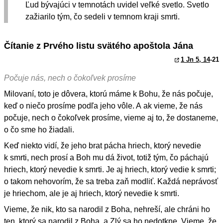
Ľud bývajúci v temnotách uvidel veľké svetlo. Svetlo
zažiarilo tým, čo sedeli v temnom kraji smrti.
Čítanie z Prvého listu svätého apoštola Jána
1 Jn 5, 14
-21
Počuje nás, nech o čokoľvek prosíme
Milovaní, toto je dôvera, ktorú máme k Bohu, že nás počuje,
keď o niečo prosíme podľa jeho vôle. A ak vieme, že nás
počuje, nech o čokoľvek prosíme, vieme aj to, že dostaneme,
o čo sme ho žiadali.
Keď niekto vidí, že jeho brat pácha hriech, ktorý nevedie
k smrti, nech prosí a Boh mu dá život, totiž tým, čo páchajú
hriech, ktorý nevedie k smrti. Je aj hriech, ktorý vedie k smrti;
o takom nehovorím, že sa treba zaň modliť. Každá neprávosť
je hriechom, ale je aj hriech, ktorý nevedie k smrti.
Vieme, že nik, kto sa narodil z Boha, nehreší, ale chráni ho
ten, ktorý sa narodil z Boha, a Zlý sa ho nedotkne. Vieme, že