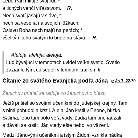
Lebo Pán miluje svoj ľud *
a tichých venčí víťazstvom.
R.
Nech svätí jasajú v sláve, *
nech sa veselia na svojich lôžkach.
Oslavu Boha nech majú na perách; *
všetkým jeho svätým to bude na slávu.
R.
Aleluja, aleluja, aleluja.
Ľud bývajúci v temnotách uvidel veľké svetlo. Svetlo
zažiarilo tým, čo sedeli v temnom kraji smrti.
Čítanie zo svätého Evanjelia podľa Jána
Jn 3, 22
-30
Ženíchov priateľ sa raduje zo ženíchovho hlasu
Ježiš prišiel so svojimi učeníkmi do judejskej krajiny. Tam
s nimi pobudol a krstil. Ale aj Ján krstil v Enone, blízko
Salima, lebo tam bolo veľa vody. Ľudia tam prichádzali
a dávali sa krstiť. Ján vtedy ešte nebol vo väzení.
Medzi Jánovými učeníkmi a istým Židom vznikla hádka