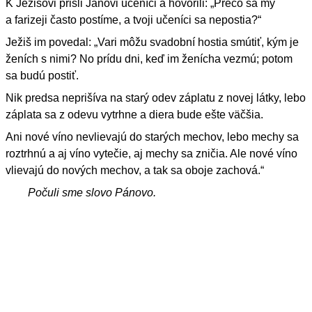
K Ježišovi prišli Jánovi učeníci a hovorili: „Prečo sa my
a farizeji často postíme, a tvoji učeníci sa nepostia?“
Ježiš im povedal: „Vari môžu svadobní hostia smútiť, kým je
ženích s nimi? No prídu dni, keď im ženícha vezmú; potom
sa budú postiť.
Nik predsa neprišíva na starý odev záplatu z novej látky, lebo
záplata sa z odevu vytrhne a diera bude ešte väčšia.
Ani nové víno nevlievajú do starých mechov, lebo mechy sa
roztrhnú a aj víno vytečie, aj mechy sa zničia. Ale nové víno
vlievajú do nových mechov, a tak sa oboje zachová.“
Počuli sme slovo Pánovo.