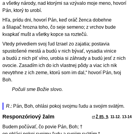
a všetky národy, nad ktorými sa vzývalo moje meno, hovorí
Pán, ktorý to urobí.
Hľa, prídu dni, hovorí Pán, keď oráč ženca dobehne
a šliapač hrozna toho, čo seje semeno; z vrchov bude
kvapkať mušt a všetky kopce sa roztečú.
Vtedy privediem svoj ľud Izrael zo zajatia; postavia
spustošené mestá a budú v nich bývať, vysadia vinice
a budú z nich piť víno, urobia si záhrady a budú jesť z nich
ovocie. Zasadím ich do ich vlastnej pôdy a viac ich nik
nevytrhne z ich zeme, ktorú som im dal,“ hovorí Pán, tvoj
Boh.
Počuli sme Božie slovo.
R.:
Pán, Boh, ohlási pokoj svojmu ľudu a svojim svätým.
Responzóriový žalm
Ž 85, 9
. 11-12. 13-14
Budem počúvať, čo povie Pán, Boh; †
on ohlási pokoj svojmu ľudu a svojim svätým *