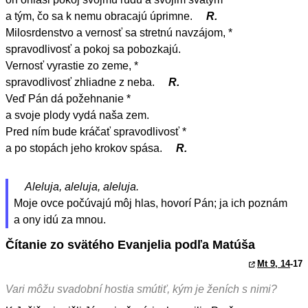
a tým, čo sa k nemu obracajú úprimne.
R.
Milosrdenstvo a vernosť sa stretnú navzájom, *
spravodlivosť a pokoj sa pobozkajú.
Vernosť vyrastie zo zeme, *
spravodlivosť zhliadne z neba.
R.
Veď Pán dá požehnanie *
a svoje plody vydá naša zem.
Pred ním bude kráčať spravodlivosť *
a po stopách jeho krokov spása.
R.
Aleluja, aleluja, aleluja.
Moje ovce počúvajú môj hlas, hovorí Pán; ja ich poznám
a ony idú za mnou.
Čítanie zo svätého Evanjelia podľa Matúša
Mt 9, 14
-17
Vari môžu svadobní hostia smútiť, kým je ženích s nimi?