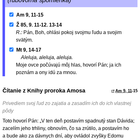
Am 9, 11-15
Ž 85, 9. 11-12. 13-14
R.:
Pán, Boh, ohlási pokoj svojmu ľudu a svojim
svätým.
Mt 9, 14-17
Aleluja, aleluja, aleluja.
Moje ovce počúvajú môj hlas, hovorí Pán; ja ich
poznám a ony idú za mnou.
Čítanie z Knihy proroka Amosa
Am 9, 11
-15
Privediem svoj ľud zo zajatia a zasadím ich do ich vlastnej
pôdy
Toto hovorí Pán: „V ten deň postavím spadnutý stan Dávida;
zacelím jeho trhliny, obnovím, čo sa zrútilo, a postavím ho
a bude ako za dávnych dní, aby ovládol zvyšky Edomu