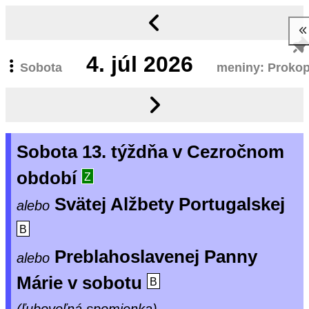
4.
júl 2026
Sobota
meniny: Proko
Sobota 13. týždňa v Cezročnom
období
Z
Svätej Alžbety Portugalskej
alebo
B
Preblahoslavenej Panny
alebo
Márie v sobotu
B
(ľubovoľná spomienka)