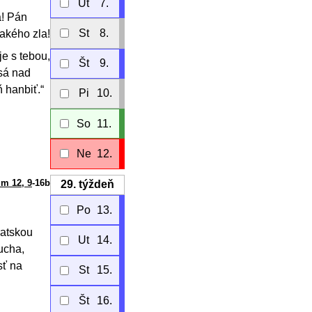
Ut
7.
á! Pán
St
8.
jakého zla!
je s tebou,
Št
9.
esá nad
 hanbiť.“
Pi
10.
So
11.
Ne
12.
im 12, 9
-16b
29.
týždeň
Po
13.
ratskou
Ut
14.
ucha,
sť na
St
15.
Št
16.