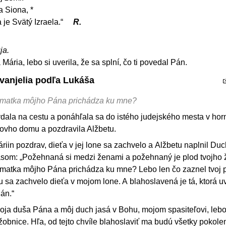
a Siona, *
 je Svätý Izraela.“
R.
ja.
ária, lebo si uverila, že sa splní, čo ti povedal Pán.
Evanjelia podľa Lukáša
e matka môjho Pána prichádza ku mne?
ydala na cestu a ponáhľala sa do istého judejského mesta v ho
šovho domu a pozdravila Alžbetu.
riin pozdrav, dieťa v jej lone sa zachvelo a Alžbetu naplnil Duc
asom: „Požehnaná si medzi ženami a požehnaný je plod tvojho ž
e matka môjho Pána prichádza ku mne? Lebo len čo zaznel tvoj 
u sa zachvelo dieťa v mojom lone. A blahoslavená je tá, ktorá uv
Pán.“
moja duša Pána a môj duch jasá v Bohu, mojom spasiteľovi, lebo
žobnice. Hľa, od tejto chvíle blahoslaviť ma budú všetky pokolen