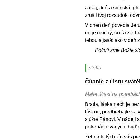
Jasaj, dcéra sionská, pl
zrušil tvoj rozsudok, odvr
V onen deň povedia Jeruz
on je mocný, on ťa zachr
tebou a jasá; ako v deň 
Počuli sme Božie sl
alebo
Čítanie z Listu svä
Majte účasť na potrebách
Bratia, láska nech je bez
láskou, predbiehajte sa 
slúžte Pánovi. V nádeji sa
potrebách svätých, buďte
Žehnajte tých, čo vás pr