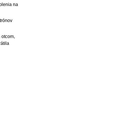
olenia na
 trónov
m otcom,
átila