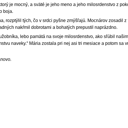
 ktorý je mocný, a sväté je jeho meno a jeho milosrdenstvo z pok
o boja.
, rozptýlil tých, čo v srdci pyšne zmýšľajú. Mocnárov zosadil z
ladných nakŕmil dobrotami a bohatých prepustil naprázdno.
služobníka, lebo pamätá na svoje milosrdenstvo, ako sľúbil naši
tvu naveky.“ Mária zostala pri nej asi tri mesiace a potom sa vr
ánovo.