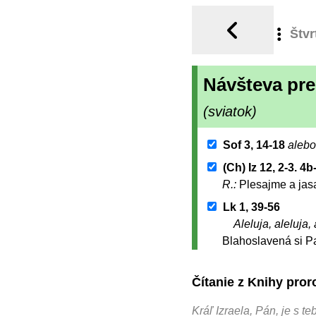
Štvr
Návšteva pre
(sviatok)
Sof 3, 14-18
alebo
(Ch) Iz 12, 2-3. 4b
R.:
Plesajme a jasa
Lk 1, 39-56
Aleluja, aleluja, 
Blahoslavená si Pan
Čítanie z Knihy pro
Kráľ Izraela, Pán, je s te