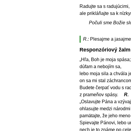
Radujte sa s radujúcimi,
ale prikláňajte sa k nízk
Počuli sme Božie sl
R.:
Plesajme a jasajme,
Responzóriový žalm
„Hľa, Boh je moja spása;
dúfam a nebojím sa,
lebo moja sila a chvála j
on sa mi stal záchrancom
Budete čerpať vodu s ra
z prameňov spásy.
R.
„Oslavujte Pána a vzývaj
ohlasujte medzi národmi 
pamätajte, že jeho meno
Spievajte Pánovi, lebo ur
nech je to známe po cele