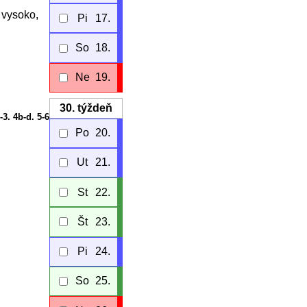
 vysoko,
Pi
17.
So
18.
Ne
19.
30.
týždeň
-3. 4b-d. 5-6
Po
20.
Ut
21.
St
22.
Št
23.
Pi
24.
So
25.