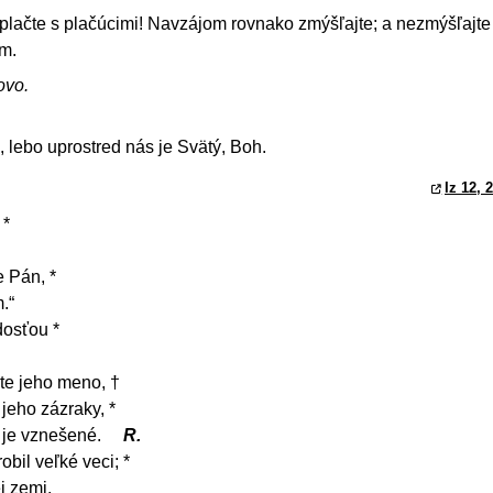
 plačte s plačúcimi! Navzájom rovnako zmýšľajte; a nezmýšľajte
ym.
ovo.
 lebo uprostred nás je Svätý, Boh.
Iz 12, 2
 *
e Pán, *
.“
dosťou *
te jeho meno, †
jeho zázraky, *
 je vznešené.
R.
obil veľké veci; *
j zemi.