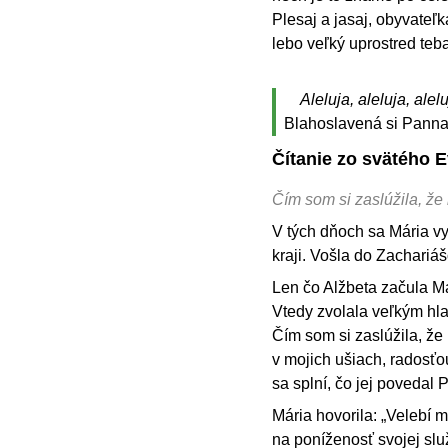
Plesaj a jasaj, obyvateľk
lebo veľký uprostred teba
Aleluja, aleluja, alelu
Blahoslavená si Panna M
Čítanie zo svätého 
Čím som si zaslúžila, ž
V tých dňoch sa Mária v
kraji. Vošla do Zachariá
Len čo Alžbeta začula Má
Vtedy zvolala veľkým hl
Čím som si zaslúžila, ž
v mojich ušiach, radosťo
sa splní, čo jej povedal 
Mária hovorila: „Velebí 
na poníženosť svojej slu