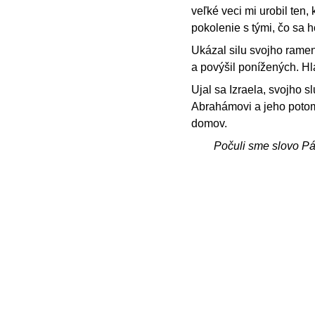
veľké veci mi urobil ten,
pokolenie s tými, čo sa h
Ukázal silu svojho ramena
a povýšil ponížených. H
Ujal sa Izraela, svojho 
Abrahámovi a jeho potoms
domov.
Počuli sme slovo P