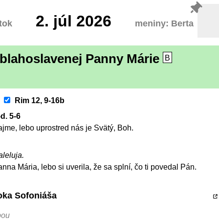
2.
júl 2026
tok
meniny: Berta
blahoslavenej Panny Márie
B
Rim 12, 9-16b
-d. 5-6
jme, lebo uprostred nás je Svätý, Boh.
aleluja.
na Mária, lebo si uverila, že sa splní, čo ti povedal Pán.
roka Sofoniáša
bou