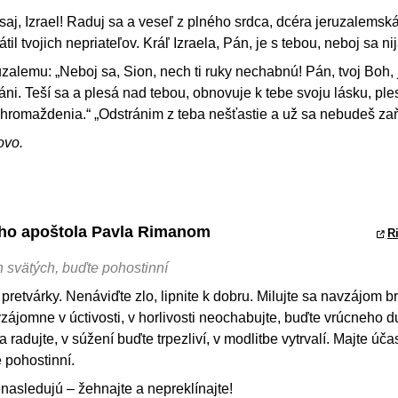
esaj, Izrael! Raduj sa a veseľ z plného srdca, dcéra jeruzalemsk
átil tvojich nepriateľov. Kráľ Izraela, Pán, je s tebou, neboj sa ni
alemu: „Neboj sa, Sion, nech ti ruky nechabnú! Pán, tvoj Boh, 
áni. Teší sa a plesá nad tebou, obnovuje k tebe svoju lásku, pl
zhromaždenia.“ „Odstránim z teba nešťastie a už sa nebudeš zaň
ovo.
tého apoštola Pavla Rimanom
R
 svätých, buďte pohostinní
 pretvárky. Nenáviďte zlo, lipnite k dobru. Milujte sa navzájom b
vzájomne v úctivosti, v horlivosti neochabujte, buďte vrúcneho d
 radujte, v súžení buďte trpezliví, v modlitbe vytrvalí. Majte úča
 pohostinní.
enasledujú – žehnajte a nepreklínajte!