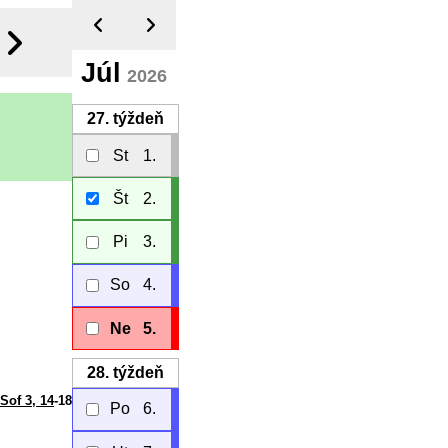
Júl
2026
27.
týždeň
St
1.
Št
2.
Pi
3.
So
4.
Ne
5.
28.
týždeň
Sof 3, 14
-18
Po
6.