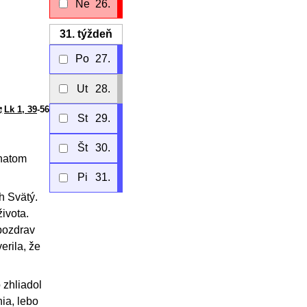
Ne
26.
31.
týždeň
Po
27.
Ut
28.
Lk 1, 39
-56
St
29.
Št
30.
rnatom
Pi
31.
h Svätý.
ivota.
pozdrav
erila, že
 zhliadol
ia, lebo