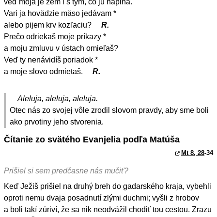
veď moja je zem i s tým, čo ju napĺňa.
Vari ja hovädzie mäso jedávam *
alebo pijem krv kozľaciu?
R.
Prečo odriekaš moje príkazy *
a moju zmluvu v ústach omieľaš?
Veď ty nenávidíš poriadok *
a moje slovo odmietaš.
R.
Aleluja, aleluja, aleluja.
Otec nás zo svojej vôle zrodil slovom pravdy, aby sme boli
ako prvotiny jeho stvorenia.
Čítanie zo svätého Evanjelia podľa Matúša
Mt 8, 28
-34
Prišiel si sem predčasne nás mučiť?
Keď Ježiš prišiel na druhý breh do gadarského kraja, vybehli
oproti nemu dvaja posadnutí zlými duchmi; vyšli z hrobov
a boli takí zúriví, že sa nik neodvážil chodiť tou cestou. Zrazu