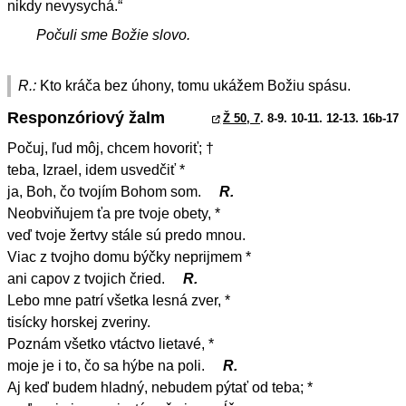
nikdy nevysychá.“
Počuli sme Božie slovo.
R.:
Kto kráča bez úhony, tomu ukážem Božiu spásu.
Responzóriový žalm
Ž 50, 7
. 8-9. 10-11. 12-13. 16b-17
Počuj, ľud môj, chcem hovoriť; †
teba, Izrael, idem usvedčiť *
ja, Boh, čo tvojím Bohom som.
R.
Neobviňujem ťa pre tvoje obety, *
veď tvoje žertvy stále sú predo mnou.
Viac z tvojho domu býčky neprijmem *
ani capov z tvojich čried.
R.
Lebo mne patrí všetka lesná zver, *
tisícky horskej zveriny.
Poznám všetko vtáctvo lietavé, *
moje je i to, čo sa hýbe na poli.
R.
Aj keď budem hladný, nebudem pýtať od teba; *