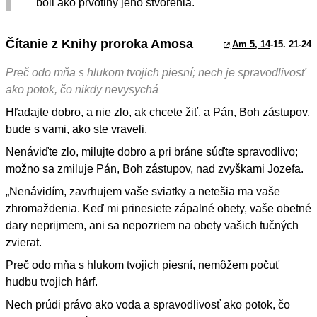
boli ako prvotiny jeho stvorenia.
Čítanie z Knihy proroka Amosa
Am 5, 14
-15. 21-24
Preč odo mňa s hlukom tvojich piesní; nech je spravodlivosť
ako potok, čo nikdy nevysychá
Hľadajte dobro, a nie zlo, ak chcete žiť, a Pán, Boh zástupov,
bude s vami, ako ste vraveli.
Nenáviďte zlo, milujte dobro a pri bráne súďte spravodlivo;
možno sa zmiluje Pán, Boh zástupov, nad zvyškami Jozefa.
„Nenávidím, zavrhujem vaše sviatky a netešia ma vaše
zhromaždenia. Keď mi prinesiete zápalné obety, vaše obetné
dary neprijmem, ani sa nepozriem na obety vašich tučných
zvierat.
Preč odo mňa s hlukom tvojich piesní, nemôžem počuť
hudbu tvojich hárf.
Nech prúdi právo ako voda a spravodlivosť ako potok, čo