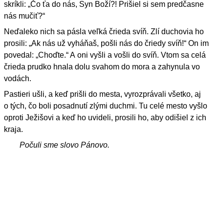
skríkli: „Čo ťa do nás, Syn Boží?! Prišiel si sem predčasne
nás mučiť?“
Neďaleko nich sa pásla veľká črieda svíň. Zlí duchovia ho
prosili: „Ak nás už vyháňaš, pošli nás do čriedy svíň!“ On im
povedal: „Choďte.“ A oni vyšli a vošli do svíň. Vtom sa celá
črieda prudko hnala dolu svahom do mora a zahynula vo
vodách.
Pastieri ušli, a keď prišli do mesta, vyrozprávali všetko, aj
o tých, čo boli posadnutí zlými duchmi. Tu celé mesto vyšlo
oproti Ježišovi a keď ho uvideli, prosili ho, aby odišiel z ich
kraja.
Počuli sme slovo Pánovo.